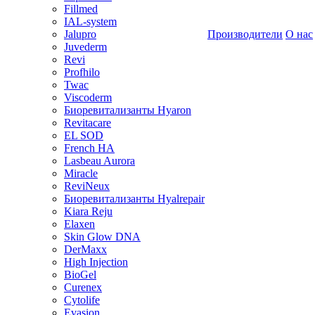
Fillmed
IAL-system
Jalupro
Производители
О нас
Juvederm
Revi
Profhilo
Twac
Viscoderm
Биоревитализанты Hyaron
Revitacare
EL SOD
French HA
Lasbeau Aurora
Miracle
ReviNeux
Биоревитализанты Hyalrepair
Kiara Reju
Elaxen
Skin Glow DNA
DerMaxx
High Injection
BioGel
Curenex
Cytolife
Evasion