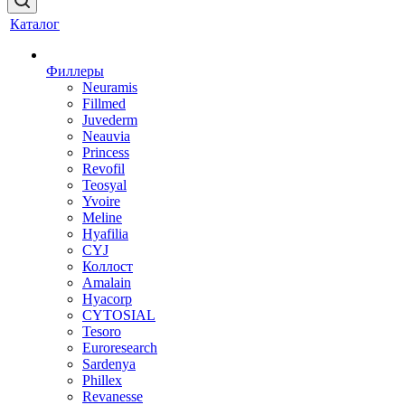
Каталог
Филлеры
Neuramis
Fillmed
Juvederm
Neauvia
Princess
Revofil
Teosyal
Yvoire
Meline
Hyafilia
CYJ
Коллост
Amalain
Hyacorp
CYTOSIAL
Tesoro
Euroresearch
Sardenya
Phillex
Revanesse