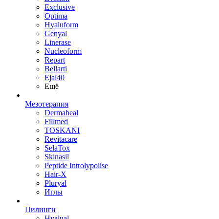
Exclusive
Optima
Hyaluform
Genyal
Linerase
Nucleoform
Repart
Bellarti
Ejal40
Ещё
Мезотерапия
Dermaheal
Fillmed
TOSKANI
Revitacare
SelaTox
Skinasil
Peptide Introlypolise
Hair-X
Pluryal
Иглы
Пилинги
Hyalual