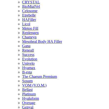
CRYSTAL
BioMialVel
Celosome
Etrebelle
HAFiller
Licol
Metoo Fill
Replengen
Chamryn
Mesoheal Body HA Filler
Gana
Reneall
Success
Evolution
Univelo
Hyamax
B-esta
The Chaeum Premium
Sosum
VOM (V.O.M.)
Bellast
Platinum
Hyaluform
Overage
Genyal