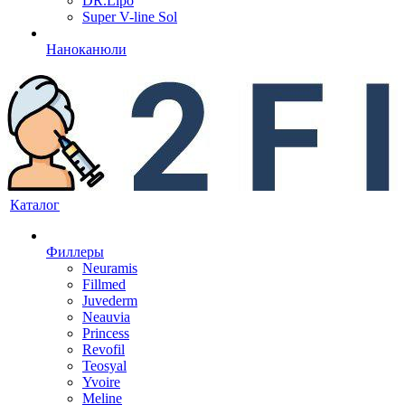
DR.Lipo
Super V-line Sol
Наноканюли
Каталог
Филлеры
Neuramis
Fillmed
Juvederm
Neauvia
Princess
Revofil
Teosyal
Yvoire
Meline