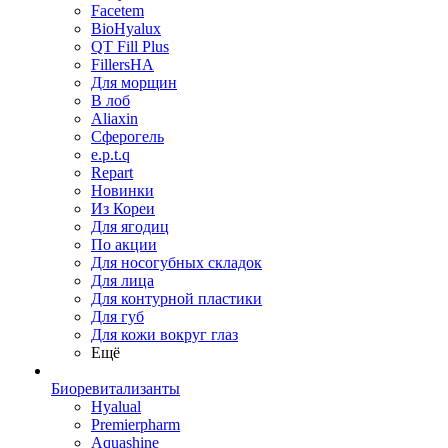
Facetem
BioHyalux
QT Fill Plus
FillersHA
Для морщин
В лоб
Aliaxin
Сферогель
e.p.t.q
Repart
Новинки
Из Кореи
Для ягодиц
По акции
Для носогубных складок
Для лица
Для контурной пластики
Для губ
Для кожи вокруг глаз
Ещё
Биоревитализанты
Hyalual
Premierpharm
Aquashine