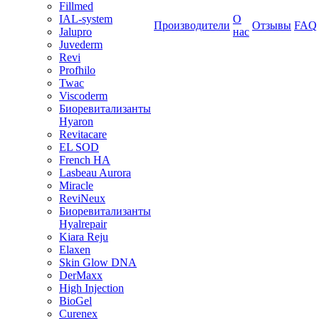
Fillmed
IAL-system
О
Производители
Отзывы
FAQ
Jalupro
нас
Juvederm
Revi
Profhilo
Twac
Viscoderm
Биоревитализанты
Hyaron
Revitacare
EL SOD
French HA
Lasbeau Aurora
Miracle
ReviNeux
Биоревитализанты
Hyalrepair
Kiara Reju
Elaxen
Skin Glow DNA
DerMaxx
High Injection
BioGel
Curenex