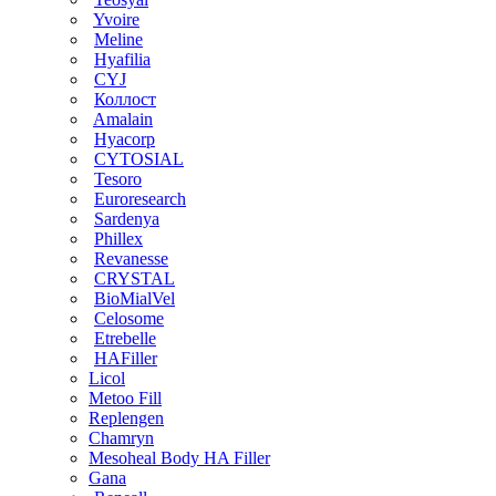
Yvoire
Meline
Hyafilia
CYJ
Коллост
Amalain
Hyacorp
CYTOSIAL
Tesoro
Euroresearch
Sardenya
Phillex
Revanesse
CRYSTAL
BioMialVel
Celosome
Etrebelle
HAFiller
Licol
Metoo Fill
Replengen
Chamryn
Mesoheal Body HA Filler
Gana