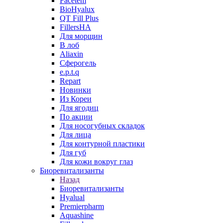
Facetem
BioHyalux
QT Fill Plus
FillersHA
Для морщин
В лоб
Aliaxin
Сферогель
e.p.t.q
Repart
Новинки
Из Кореи
Для ягодиц
По акции
Для носогубных складок
Для лица
Для контурной пластики
Для губ
Для кожи вокруг глаз
Биоревитализанты
Назад
Биоревитализанты
Hyalual
Premierpharm
Aquashine