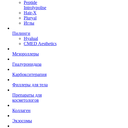
Peptide
Introlypolise
Hair-X
Pluryal
Иглы
Пилинги
Hyalual
CMED Aesthetics
Мезороллеры
Гиалуронидаза
Карбокситерапия
Филлеры для тела
Препараты для
косметологов
Коллаген
Экзосомы