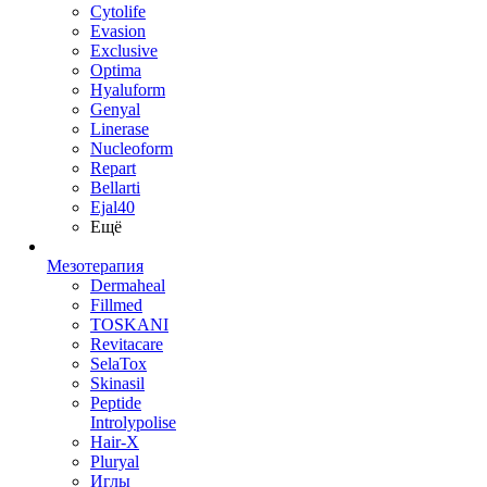
Cytolife
Evasion
Exclusive
Optima
Hyaluform
Genyal
Linerase
Nucleoform
Repart
Bellarti
Ejal40
Ещё
Мезотерапия
Dermaheal
Fillmed
TOSKANI
Revitacare
SelaTox
Skinasil
Peptide
Introlypolise
Hair-X
Pluryal
Иглы