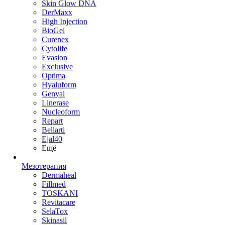
Skin Glow DNA
DerMaxx
High Injection
BioGel
Curenex
Cytolife
Evasion
Exclusive
Optima
Hyaluform
Genyal
Linerase
Nucleoform
Repart
Bellarti
Ejal40
Ещё
Мезотерапия
Dermaheal
Fillmed
TOSKANI
Revitacare
SelaTox
Skinasil