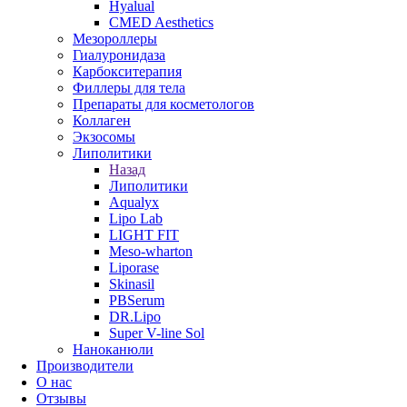
Hyalual
CMED Aesthetics
Мезороллеры
Гиалуронидаза
Карбокситерапия
Филлеры для тела
Препараты для косметологов
Коллаген
Экзосомы
Липолитики
Назад
Липолитики
Aqualyx
Lipo Lab
LIGHT FIT
Meso-wharton
Liporase
Skinasil
PBSerum
DR.Lipo
Super V-line Sol
Наноканюли
Производители
О нас
Отзывы