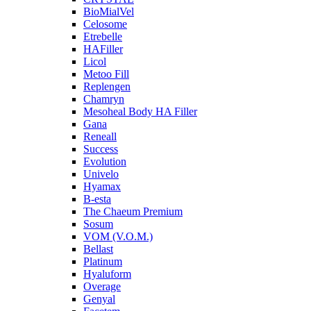
BioMialVel
Celosome
Etrebelle
HAFiller
Licol
Metoo Fill
Replengen
Chamryn
Mesoheal Body HA Filler
Gana
Reneall
Success
Evolution
Univelo
Hyamax
B-esta
The Chaeum Premium
Sosum
VOM (V.O.M.)
Bellast
Platinum
Hyaluform
Overage
Genyal