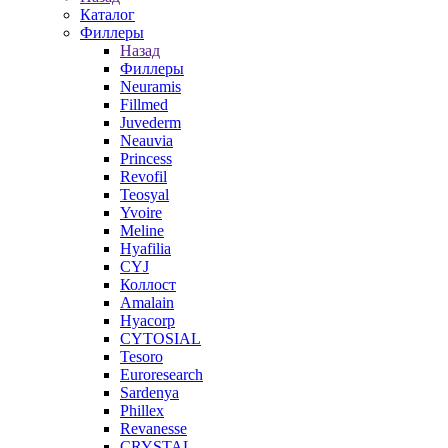
Каталог
Филлеры
Назад
Филлеры
Neuramis
Fillmed
Juvederm
Neauvia
Princess
Revofil
Teosyal
Yvoire
Meline
Hyafilia
CYJ
Коллост
Amalain
Hyacorp
CYTOSIAL
Tesoro
Euroresearch
Sardenya
Phillex
Revanesse
CRYSTAL