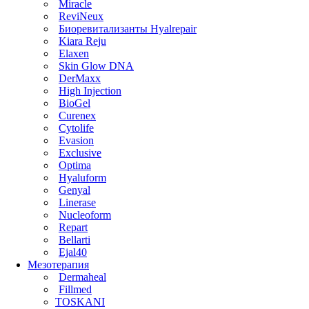
Miracle
ReviNeux
Биоревитализанты Hyalrepair
Kiara Reju
Elaxen
Skin Glow DNA
DerMaxx
High Injection
BioGel
Curenex
Cytolife
Evasion
Exclusive
Optima
Hyaluform
Genyal
Linerase
Nucleoform
Repart
Bellarti
Ejal40
Мезотерапия
Dermaheal
Fillmed
TOSKANI