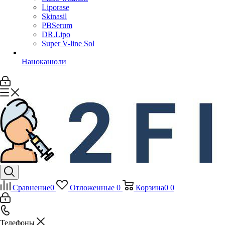
Liporase
Skinasil
PBSerum
DR.Lipo
Super V-line Sol
Наноканюли
Сравнение
0
Отложенные
0
Корзина
0
0
Телефоны