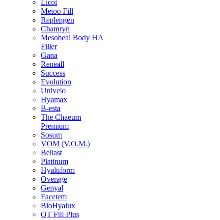
Licol
Metoo Fill
Replengen
Chamryn
Mesoheal Body HA
Filler
Gana
Reneall
Success
Evolution
Univelo
Hyamax
B-esta
The Chaeum
Premium
Sosum
VOM (V.O.M.)
Bellast
Platinum
Hyaluform
Overage
Genyal
Facetem
BioHyalux
QT Fill Plus