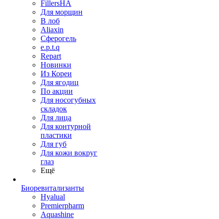
FillersHA
Для морщин
В лоб
Aliaxin
Сферогель
e.p.t.q
Repart
Новинки
Из Кореи
Для ягодиц
По акции
Для носогубных
складок
Для лица
Для контурной
пластики
Для губ
Для кожи вокруг
глаз
Ещё
Биоревитализанты
Hyalual
Premierpharm
Aquashine