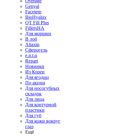
Overage
Genyal
Facetem
BioHyalux
QT Fill Plus
FillersHA
Для морщин
В лоб
Aliaxin
Сферогель
e.p.t.q
Repart
Новинки
Из Кореи
Для ягодиц
По акции
Для носогубных
складок
Для лица
Для контурной
пластики
Для губ
Для кожи вокруг
глаз
Ещё