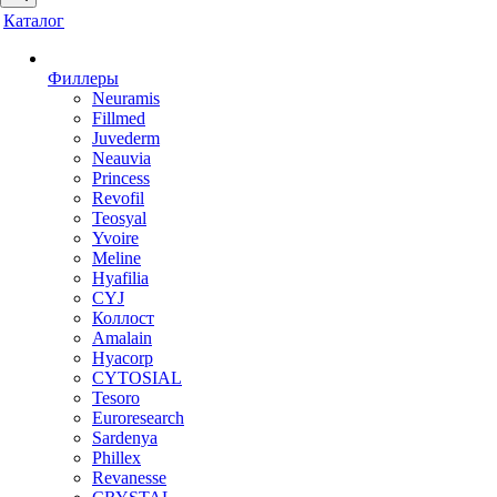
Каталог
Филлеры
Neuramis
Fillmed
Juvederm
Neauvia
Princess
Revofil
Teosyal
Yvoire
Meline
Hyafilia
CYJ
Коллост
Amalain
Hyacorp
CYTOSIAL
Tesoro
Euroresearch
Sardenya
Phillex
Revanesse