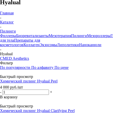
Hyalual
Главная
-
Каталог
-
Пилинги
Филлеры
Биоревитализанты
Мезотерапия
Пилинги
Мезороллеры
Г
для тела
Препараты для
косметологов
Коллаген
Экзосомы
Липолитики
Наноканюли
-
Hyalual
CMED Aesthetics
Фильтр
По популярности
По алфавиту
По цене
Быстрый просмотр
Химический пилинг Hyalual Peel
4 000
руб.
/шт
-
+
В корзину
Быстрый просмотр
Химический пилинг Hyalual Clarifying Peel