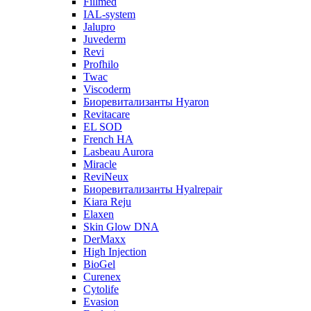
Fillmed
IAL-system
Jalupro
Juvederm
Revi
Profhilo
Twac
Viscoderm
Биоревитализанты Hyaron
Revitacare
EL SOD
French HA
Lasbeau Aurora
Miracle
ReviNeux
Биоревитализанты Hyalrepair
Kiara Reju
Elaxen
Skin Glow DNA
DerMaxx
High Injection
BioGel
Curenex
Cytolife
Evasion