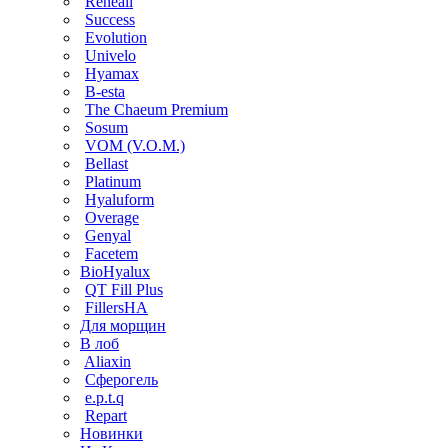
Reneall
Success
Evolution
Univelo
Hyamax
B-esta
The Chaeum Premium
Sosum
VOM (V.O.M.)
Bellast
Platinum
Hyaluform
Overage
Genyal
Facetem
BioHyalux
QT Fill Plus
FillersHA
Для морщин
В лоб
Aliaxin
Сферогель
e.p.t.q
Repart
Новинки