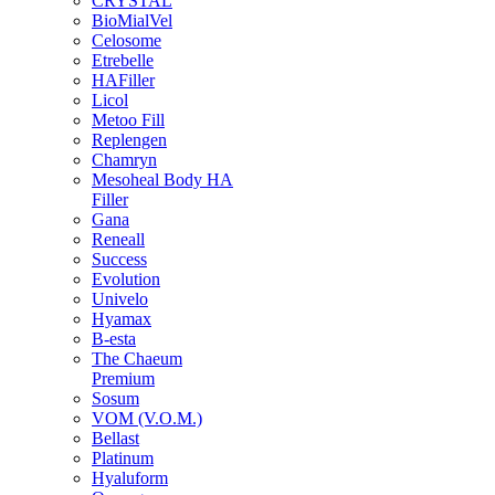
CRYSTAL
BioMialVel
Celosome
Etrebelle
HAFiller
Licol
Metoo Fill
Replengen
Chamryn
Mesoheal Body HA
Filler
Gana
Reneall
Success
Evolution
Univelo
Hyamax
B-esta
The Chaeum
Premium
Sosum
VOM (V.O.M.)
Bellast
Platinum
Hyaluform