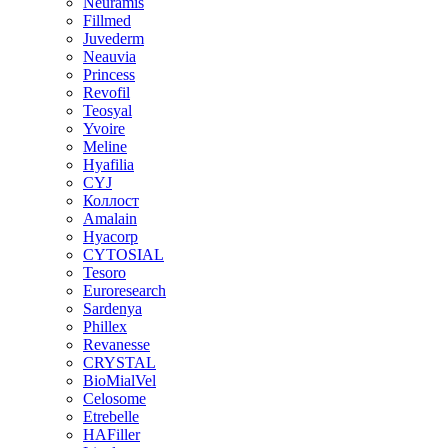
Neuramis
Fillmed
Juvederm
Neauvia
Princess
Revofil
Teosyal
Yvoire
Meline
Hyafilia
CYJ
Коллост
Amalain
Hyacorp
CYTOSIAL
Tesoro
Euroresearch
Sardenya
Phillex
Revanesse
CRYSTAL
BioMialVel
Celosome
Etrebelle
HAFiller