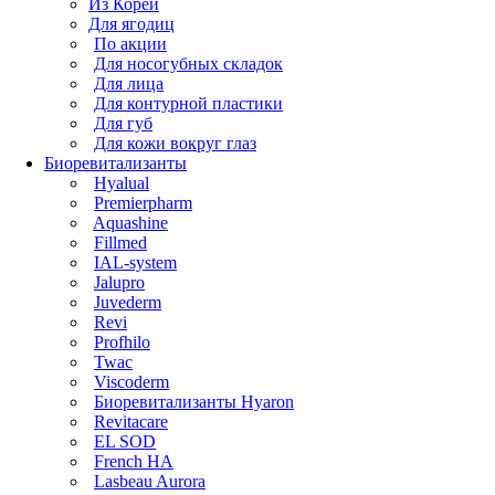
Из Кореи
Для ягодиц
По акции
Для носогубных складок
Для лица
Для контурной пластики
Для губ
Для кожи вокруг глаз
Биоревитализанты
Hyalual
Premierpharm
Aquashine
Fillmed
IAL-system
Jalupro
Juvederm
Revi
Profhilo
Twac
Viscoderm
Биоревитализанты Hyaron
Revitacare
EL SOD
French HA
Lasbeau Aurora