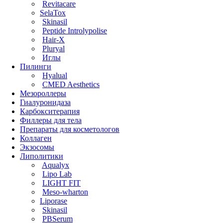
Revitacare
SelaTox
Skinasil
Peptide Introlypolise
Hair-X
Pluryal
Иглы
Пилинги
Hyalual
CMED Aesthetics
Мезороллеры
Гиалуронидаза
Карбокситерапия
Филлеры для тела
Препараты для косметологов
Коллаген
Экзосомы
Липолитики
Aqualyx
Lipo Lab
LIGHT FIT
Meso-wharton
Liporase
Skinasil
PBSerum