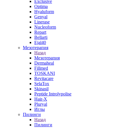
Exclusive
Optima
Hyaluform
Genyal
Linerase
Nucleoform
Repart
Bellarti
Ejal40
Мезотерапия
Назад
Мезотерапия
Dermaheal
Fillmed
TOSKANI
Revitacare
SelaTox
Skinasil
Peptide Introlypolise
Hair-X
Pluryal
Иглы
Пилинги
Назад
Пилинги