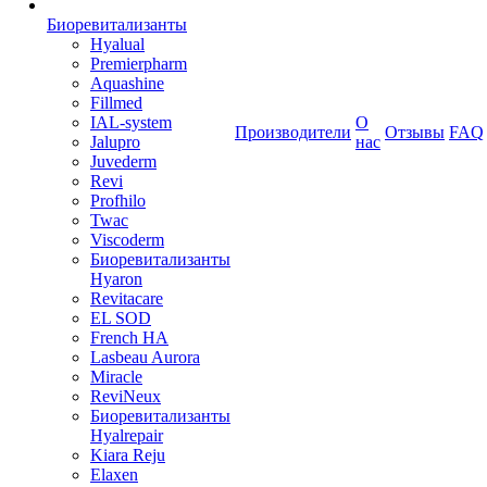
Биоревитализанты
Hyalual
Premierpharm
Aquashine
Fillmed
IAL-system
О
Производители
Отзывы
FAQ
Jalupro
нас
Juvederm
Revi
Profhilo
Twac
Viscoderm
Биоревитализанты
Hyaron
Revitacare
EL SOD
French HA
Lasbeau Aurora
Miracle
ReviNeux
Биоревитализанты
Hyalrepair
Kiara Reju
Elaxen