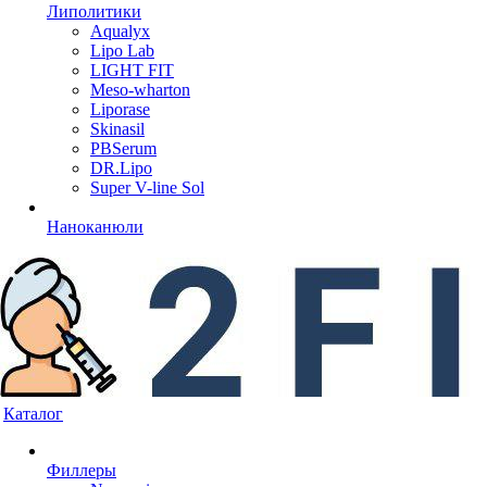
Липолитики
Aqualyx
Lipo Lab
LIGHT FIT
Meso-wharton
Liporase
Skinasil
PBSerum
DR.Lipo
Super V-line Sol
Наноканюли
Каталог
Филлеры