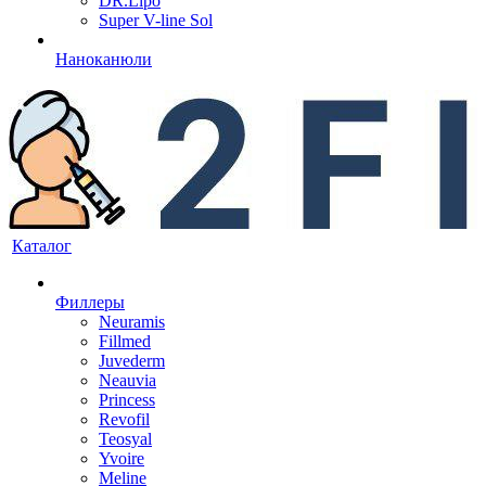
DR.Lipo
Super V-line Sol
Наноканюли
Каталог
Филлеры
Neuramis
Fillmed
Juvederm
Neauvia
Princess
Revofil
Teosyal
Yvoire
Meline