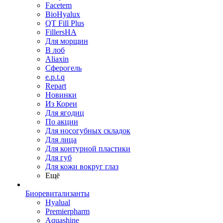
Facetem
BioHyalux
QT Fill Plus
FillersHA
Для морщин
В лоб
Aliaxin
Сферогель
e.p.t.q
Repart
Новинки
Из Кореи
Для ягодиц
По акции
Для носогубных складок
Для лица
Для контурной пластики
Для губ
Для кожи вокруг глаз
Ещё
Биоревитализанты
Hyalual
Premierpharm
Aquashine