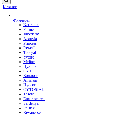
Каталог
Филлеры
Neuramis
Fillmed
Juvederm
Neauvia
Princess
Revofil
Teosyal
Yvoire
Meline
Hyafilia
CYJ
Коллост
Amalain
Hyacorp
CYTOSIAL
Tesoro
Euroresearch
Sardenya
Phillex
Revanesse