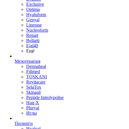
Exclusive
Optima
Hyaluform
Genyal
Linerase
Nucleoform
Repart
Bellarti
Ejal40
Ещё
Мезотерапия
Dermaheal
Fillmed
TOSKANI
Revitacare
SelaTox
Skinasil
Peptide Introlypolise
Hair-X
Pluryal
Иглы
Пилинги
Hyalual