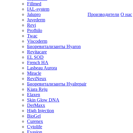
Fillmed
IAL-system
Jalupro
Производители
О нас
Juvederm
Revi
Profhilo
Twac
Viscoderm
Биоревитализанты Hyaron
Revitacare
EL SOD
French HA
Lasbeau Aurora
Miracle
ReviNeux
Биоревитализанты Hyalrepair
Kiara Reju
Elaxen
Skin Glow DNA
DerMaxx
High Injection
BioGel
Curenex
Cytolife
Evasion