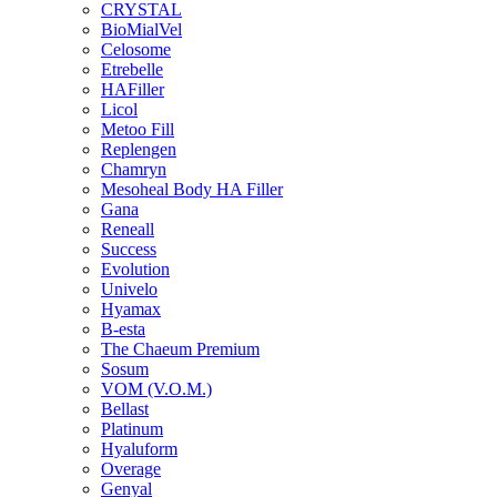
CRYSTAL
BioMialVel
Celosome
Etrebelle
HAFiller
Licol
Metoo Fill
Replengen
Chamryn
Mesoheal Body HA Filler
Gana
Reneall
Success
Evolution
Univelo
Hyamax
B-esta
The Chaeum Premium
Sosum
VOM (V.O.M.)
Bellast
Platinum
Hyaluform
Overage
Genyal