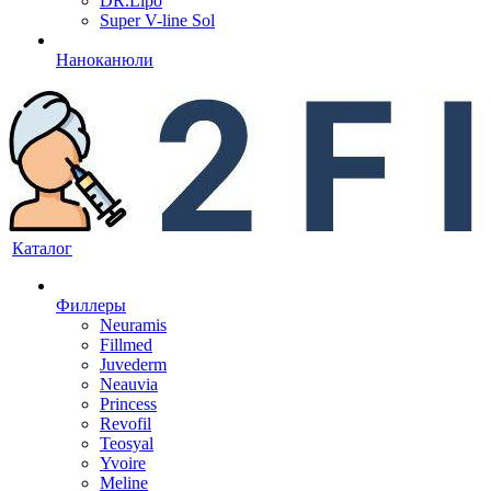
DR.Lipo
Super V-line Sol
Наноканюли
Каталог
Филлеры
Neuramis
Fillmed
Juvederm
Neauvia
Princess
Revofil
Teosyal
Yvoire
Meline