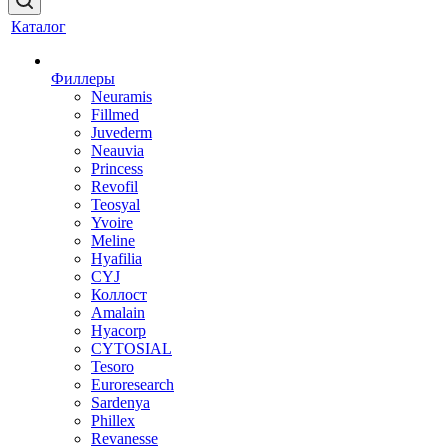
Каталог
Филлеры
Neuramis
Fillmed
Juvederm
Neauvia
Princess
Revofil
Teosyal
Yvoire
Meline
Hyafilia
CYJ
Коллост
Amalain
Hyacorp
CYTOSIAL
Tesoro
Euroresearch
Sardenya
Phillex
Revanesse