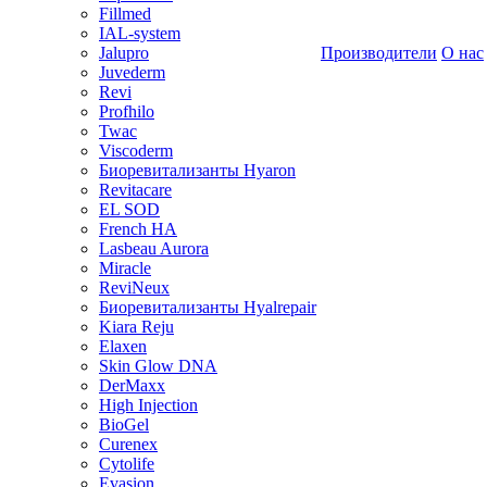
Fillmed
IAL-system
Jalupro
Производители
О нас
Juvederm
Revi
Profhilo
Twac
Viscoderm
Биоревитализанты Hyaron
Revitacare
EL SOD
French HA
Lasbeau Aurora
Miracle
ReviNeux
Биоревитализанты Hyalrepair
Kiara Reju
Elaxen
Skin Glow DNA
DerMaxx
High Injection
BioGel
Curenex
Cytolife
Evasion