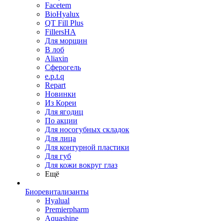
Facetem
BioHyalux
QT Fill Plus
FillersHA
Для морщин
В лоб
Aliaxin
Сферогель
e.p.t.q
Repart
Новинки
Из Кореи
Для ягодиц
По акции
Для носогубных складок
Для лица
Для контурной пластики
Для губ
Для кожи вокруг глаз
Ещё
Биоревитализанты
Hyalual
Premierpharm
Aquashine