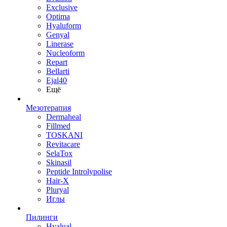
Exclusive
Optima
Hyaluform
Genyal
Linerase
Nucleoform
Repart
Bellarti
Ejal40
Ещё
Мезотерапия
Dermaheal
Fillmed
TOSKANI
Revitacare
SelaTox
Skinasil
Peptide Introlypolise
Hair-X
Pluryal
Иглы
Пилинги
Hyalual