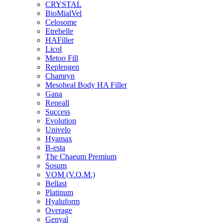
CRYSTAL
BioMialVel
Celosome
Etrebelle
HAFiller
Licol
Metoo Fill
Replengen
Chamryn
Mesoheal Body HA Filler
Gana
Reneall
Success
Evolution
Univelo
Hyamax
B-esta
The Chaeum Premium
Sosum
VOM (V.O.M.)
Bellast
Platinum
Hyaluform
Overage
Genyal