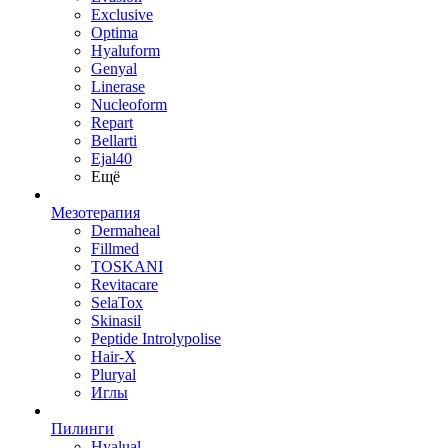
Exclusive
Optima
Hyaluform
Genyal
Linerase
Nucleoform
Repart
Bellarti
Ejal40
Ещё
Мезотерапия
Dermaheal
Fillmed
TOSKANI
Revitacare
SelaTox
Skinasil
Peptide Introlypolise
Hair-X
Pluryal
Иглы
Пилинги
Hyalual