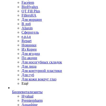
Facetem
BioHyalux
QT Fill Plus
FillersHA
Для морщин
В лоб
Aliaxin
Сферогель
e.p.t.q
Repart
Новинки
Из Кореи
Для ягодиц
По акции
Для носогубных складок
Для лица
Для контурной пластики
Для губ
Для кожи вокруг глаз
Ещё
Биоревитализанты
Hyalual
Premierpharm
Aquashine