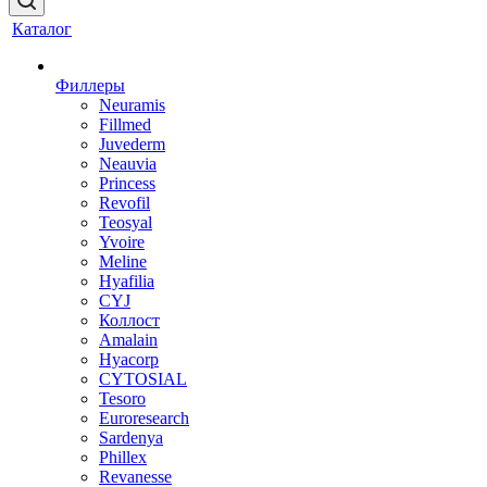
Каталог
Филлеры
Neuramis
Fillmed
Juvederm
Neauvia
Princess
Revofil
Teosyal
Yvoire
Meline
Hyafilia
CYJ
Коллост
Amalain
Hyacorp
CYTOSIAL
Tesoro
Euroresearch
Sardenya
Phillex
Revanesse