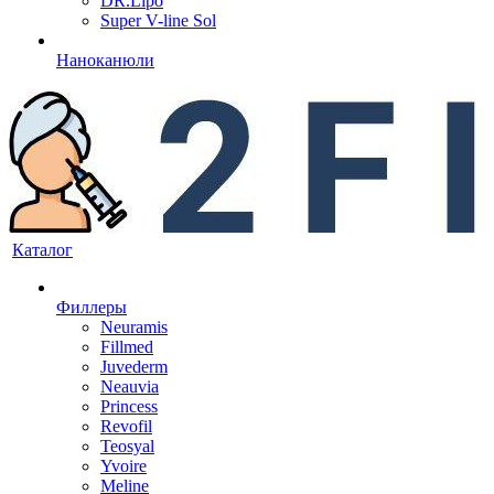
DR.Lipo
Super V-line Sol
Наноканюли
Каталог
Филлеры
Neuramis
Fillmed
Juvederm
Neauvia
Princess
Revofil
Teosyal
Yvoire
Meline