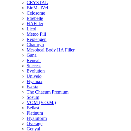
CRYSTAL
BioMialVel
Celosome
Etrebelle
HAFiller
Licol
Metoo Fill
Replengen
Chamryn
Mesoheal Body HA Filler
Gana
Reneall
Success
Evolution
Univelo
Hyamax
B-esta
The Chaeum Premium
Sosum
VOM (V.O.M.)
Bellast
Platinum
Hyaluform
Overage
Genyal