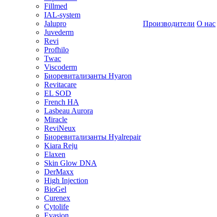
Fillmed
IAL-system
Jalupro
Производители
О нас
Juvederm
Revi
Profhilo
Twac
Viscoderm
Биоревитализанты Hyaron
Revitacare
EL SOD
French HA
Lasbeau Aurora
Miracle
ReviNeux
Биоревитализанты Hyalrepair
Kiara Reju
Elaxen
Skin Glow DNA
DerMaxx
High Injection
BioGel
Curenex
Cytolife
Evasion