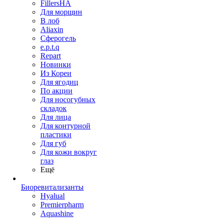
FillersHA
Для морщин
В лоб
Aliaxin
Сферогель
e.p.t.q
Repart
Новинки
Из Кореи
Для ягодиц
По акции
Для носогубных
складок
Для лица
Для контурной
пластики
Для губ
Для кожи вокруг
глаз
Ещё
Биоревитализанты
Hyalual
Premierpharm
Aquashine