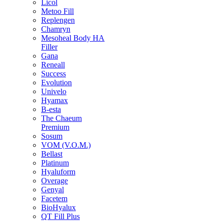
Licol
Metoo Fill
Replengen
Chamryn
Mesoheal Body HA
Filler
Gana
Reneall
Success
Evolution
Univelo
Hyamax
B-esta
The Chaeum
Premium
Sosum
VOM (V.O.M.)
Bellast
Platinum
Hyaluform
Overage
Genyal
Facetem
BioHyalux
QT Fill Plus