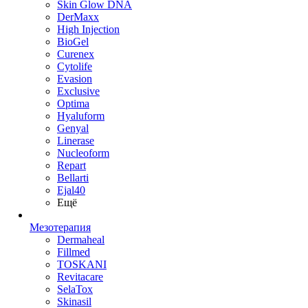
Skin Glow DNA
DerMaxx
High Injection
BioGel
Curenex
Cytolife
Evasion
Exclusive
Optima
Hyaluform
Genyal
Linerase
Nucleoform
Repart
Bellarti
Ejal40
Ещё
Мезотерапия
Dermaheal
Fillmed
TOSKANI
Revitacare
SelaTox
Skinasil