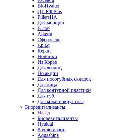
Facetem
BioHyalux
QT Fill Plus
FillersHA
Для морщин
В лоб
Aliaxin
Сферогель
e.p.t.q
Repart
Новинки
Из Кореи
Для ягодиц
По акции
Для носогубных складок
Для лица
Для контурной пластики
Для губ
Для кожи вокруг глаз
Биоревитализанты
Назад
Биоревитализанты
Hyalual
Premierpharm
Aquashine