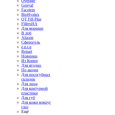
Overage
Genyal
Facetem
BioHyalux
QT Fill Plus
FillersHA
Для морщин
В лоб
Aliaxin
Сферогель
e.p.t.q
Repart
Новинки
Из Кореи
Для ягодиц
По акции
Для носогубных
складок
Для лица
Для контурной
пластики
Для губ
Для кожи вокруг
глаз
Ещё