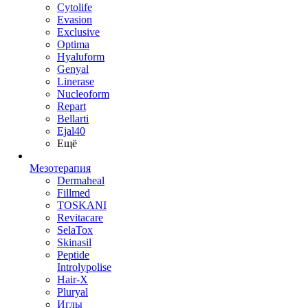
Cytolife
Evasion
Exclusive
Optima
Hyaluform
Genyal
Linerase
Nucleoform
Repart
Bellarti
Ejal40
Ещё
Мезотерапия
Dermaheal
Fillmed
TOSKANI
Revitacare
SelaTox
Skinasil
Peptide
Introlypolise
Hair-X
Pluryal
Иглы