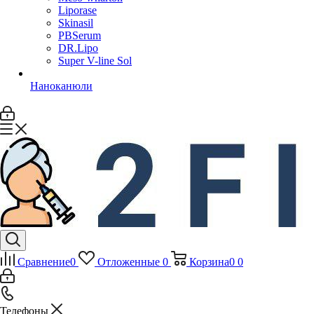
Liporase
Skinasil
PBSerum
DR.Lipo
Super V-line Sol
Наноканюли
Сравнение
0
Отложенные
0
Корзина
0
0
Телефоны