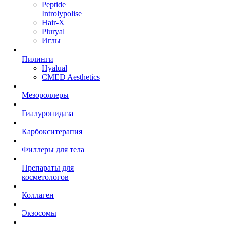
Peptide
Introlypolise
Hair-X
Pluryal
Иглы
Пилинги
Hyalual
CMED Aesthetics
Мезороллеры
Гиалуронидаза
Карбокситерапия
Филлеры для тела
Препараты для
косметологов
Коллаген
Экзосомы