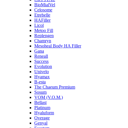
BioMialVel
Celosome
Etrebelle
HAFiller
Licol
Metoo Fill
Replengen
Chamryn
Mesoheal Body HA Filler
Gana
Reneall
Success
Evolution
Univelo
Hyamax
B-esta
The Chaeum Premium
Sosum
VOM (V.O.M.)
Bellast
Platinum
Hyaluform
Overage
Genyal