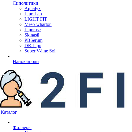
Липолитики
Aqualyx
Lipo Lab
LIGHT FIT
Meso-wharton
Liporase
Skinasil
PBSerum
DR.Lipo
Super V-line Sol
Наноканюли
Каталог
Филлеры