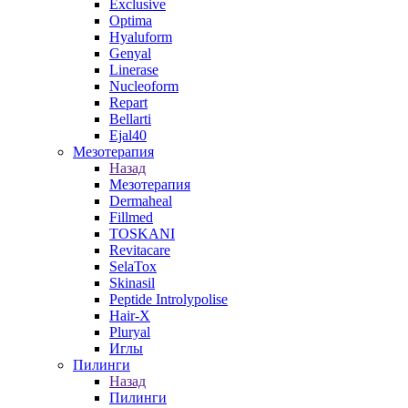
Exclusive
Optima
Hyaluform
Genyal
Linerase
Nucleoform
Repart
Bellarti
Ejal40
Мезотерапия
Назад
Мезотерапия
Dermaheal
Fillmed
TOSKANI
Revitacare
SelaTox
Skinasil
Peptide Introlypolise
Hair-X
Pluryal
Иглы
Пилинги
Назад
Пилинги