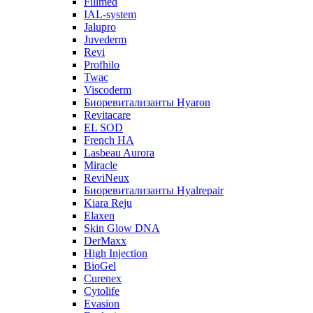
Fillmed
IAL-system
Jalupro
Juvederm
Revi
Profhilo
Twac
Viscoderm
Биоревитализанты Hyaron
Revitacare
EL SOD
French HA
Lasbeau Aurora
Miracle
ReviNeux
Биоревитализанты Hyalrepair
Kiara Reju
Elaxen
Skin Glow DNA
DerMaxx
High Injection
BioGel
Curenex
Cytolife
Evasion