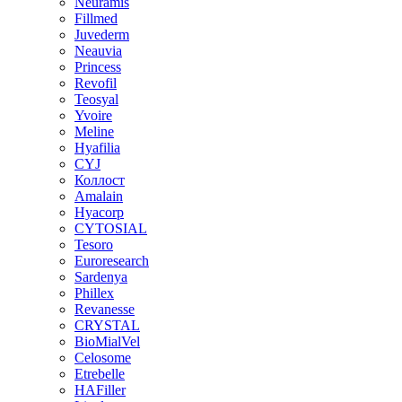
Neuramis
Fillmed
Juvederm
Neauvia
Princess
Revofil
Teosyal
Yvoire
Meline
Hyafilia
CYJ
Коллост
Amalain
Hyacorp
CYTOSIAL
Tesoro
Euroresearch
Sardenya
Phillex
Revanesse
CRYSTAL
BioMialVel
Celosome
Etrebelle
HAFiller