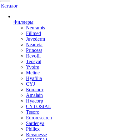
Каталог
Филлеры
Neuramis
Fillmed
Juvederm
Neauvia
Princess
Revofil
Teosyal
Yvoire
Meline
Hyafilia
CYJ
Коллост
Amalain
Hyacorp
CYTOSIAL
Tesoro
Euroresearch
Sardenya
Phillex
Revanesse