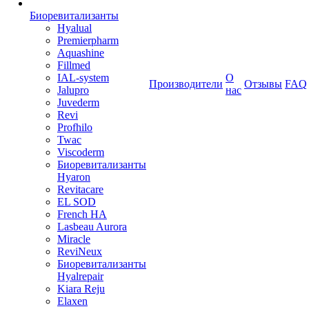
Биоревитализанты
Hyalual
Premierpharm
Aquashine
Fillmed
IAL-system
О
Производители
Отзывы
FAQ
Jalupro
нас
Juvederm
Revi
Profhilo
Twac
Viscoderm
Биоревитализанты
Hyaron
Revitacare
EL SOD
French HA
Lasbeau Aurora
Miracle
ReviNeux
Биоревитализанты
Hyalrepair
Kiara Reju
Elaxen