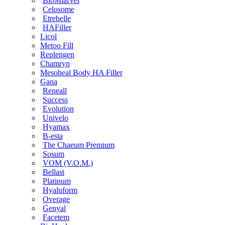
BioMialVel
Celosome
Etrebelle
HAFiller
Licol
Metoo Fill
Replengen
Chamryn
Mesoheal Body HA Filler
Gana
Reneall
Success
Evolution
Univelo
Hyamax
B-esta
The Chaeum Premium
Sosum
VOM (V.O.M.)
Bellast
Platinum
Hyaluform
Overage
Genyal
Facetem