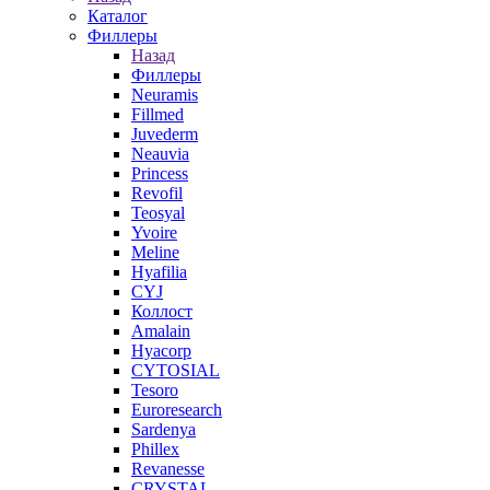
Каталог
Филлеры
Назад
Филлеры
Neuramis
Fillmed
Juvederm
Neauvia
Princess
Revofil
Teosyal
Yvoire
Meline
Hyafilia
CYJ
Коллост
Amalain
Hyacorp
CYTOSIAL
Tesoro
Euroresearch
Sardenya
Phillex
Revanesse
CRYSTAL