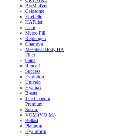
CRYSTAL
BioMialVel
Celosome
Etrebelle
HAFiller
Licol
Metoo Fill
Replengen
Chamryn
Mesoheal Body HA
Filler
Gana
Reneall
Success
Evolution
Univelo
Hyamax
B-esta
The Chaeum
Premium
Sosum
VOM (V.O.M.)
Bellast
Platinum
Hyaluform