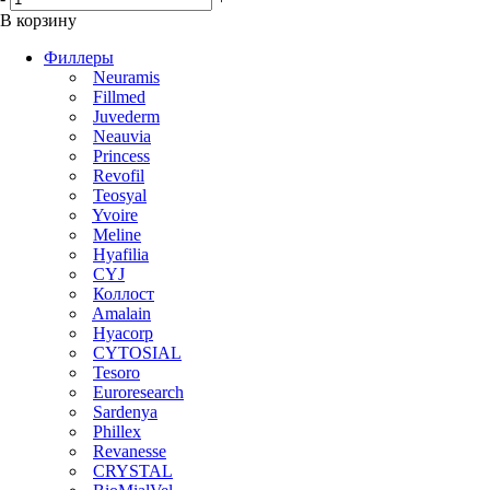
В корзину
Филлеры
Neuramis
Fillmed
Juvederm
Neauvia
Princess
Revofil
Teosyal
Yvoire
Meline
Hyafilia
CYJ
Коллост
Amalain
Hyacorp
CYTOSIAL
Tesoro
Euroresearch
Sardenya
Phillex
Revanesse
CRYSTAL