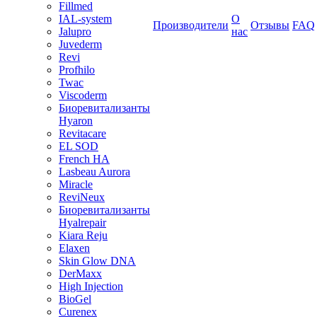
Fillmed
IAL-system
О
Производители
Отзывы
FAQ
Jalupro
нас
Juvederm
Revi
Profhilo
Twac
Viscoderm
Биоревитализанты
Hyaron
Revitacare
EL SOD
French HA
Lasbeau Aurora
Miracle
ReviNeux
Биоревитализанты
Hyalrepair
Kiara Reju
Elaxen
Skin Glow DNA
DerMaxx
High Injection
BioGel
Curenex