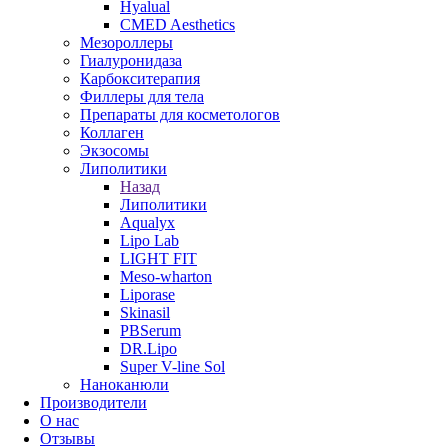
Hyalual
CMED Aesthetics
Мезороллеры
Гиалуронидаза
Карбокситерапия
Филлеры для тела
Препараты для косметологов
Коллаген
Экзосомы
Липолитики
Назад
Липолитики
Aqualyx
Lipo Lab
LIGHT FIT
Meso-wharton
Liporase
Skinasil
PBSerum
DR.Lipo
Super V-line Sol
Наноканюли
Производители
О нас
Отзывы