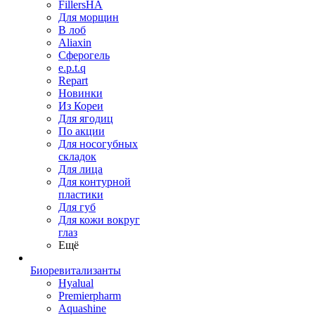
FillersHA
Для морщин
В лоб
Aliaxin
Сферогель
e.p.t.q
Repart
Новинки
Из Кореи
Для ягодиц
По акции
Для носогубных
складок
Для лица
Для контурной
пластики
Для губ
Для кожи вокруг
глаз
Ещё
Биоревитализанты
Hyalual
Premierpharm
Aquashine