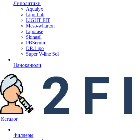
Липолитики
Aqualyx
Lipo Lab
LIGHT FIT
Meso-wharton
Liporase
Skinasil
PBSerum
DR.Lipo
Super V-line Sol
Наноканюли
Каталог
Филлеры