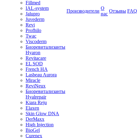
Fillmed
IAL-system
О
Производители
Отзывы
FAQ
Jalupro
нас
Juvederm
Revi
Profhilo
Twac
Viscoderm
Биоревитализанты
Hyaron
Revitacare
EL SOD
French HA
Lasbeau Aurora
Miracle
ReviNeux
Биоревитализанты
Hyalrepair
Kiara Reju
Elaxen
Skin Glow DNA
DerMaxx
High Injection
BioGel
Curenex