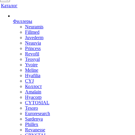
Каталог
Филлеры
Neuramis
Fillmed
Juvederm
Neauvia
Princess
Revofil
Teosyal
Yvoire
Meline
Hyafilia
CYJ
Коллост
Amalain
Hyacorp
CYTOSIAL
Tesoro
Euroresearch
Sardenya
Phillex
Revanesse