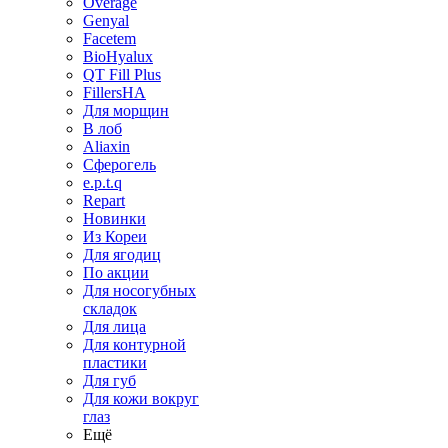
Overage
Genyal
Facetem
BioHyalux
QT Fill Plus
FillersHA
Для морщин
В лоб
Aliaxin
Сферогель
e.p.t.q
Repart
Новинки
Из Кореи
Для ягодиц
По акции
Для носогубных
складок
Для лица
Для контурной
пластики
Для губ
Для кожи вокруг
глаз
Ещё