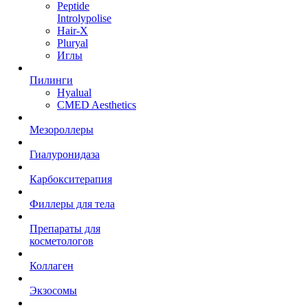
Peptide
Introlypolise
Hair-X
Pluryal
Иглы
Пилинги
Hyalual
CMED Aesthetics
Мезороллеры
Гиалуронидаза
Карбокситерапия
Филлеры для тела
Препараты для
косметологов
Коллаген
Экзосомы