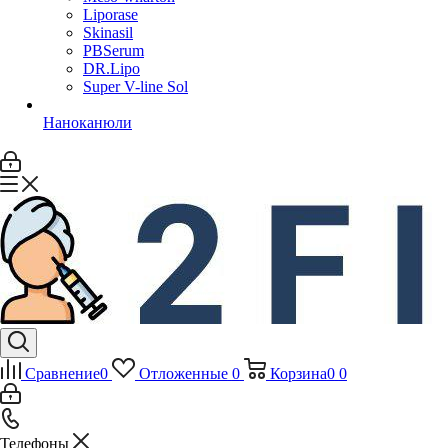
Liporase
Skinasil
PBSerum
DR.Lipo
Super V-line Sol
Наноканюли
Сравнение
0
Отложенные
0
Корзина
0
0
Телефоны