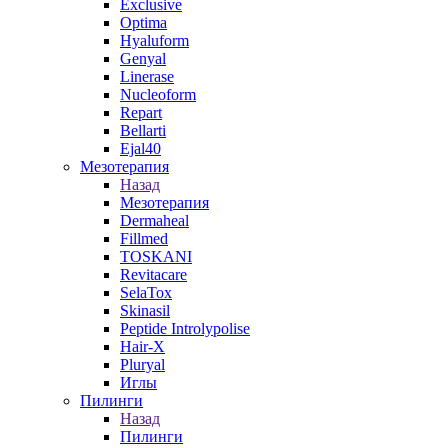
Exclusive
Optima
Hyaluform
Genyal
Linerase
Nucleoform
Repart
Bellarti
Ejal40
Мезотерапия
Назад
Мезотерапия
Dermaheal
Fillmed
TOSKANI
Revitacare
SelaTox
Skinasil
Peptide Introlypolise
Hair-X
Pluryal
Иглы
Пилинги
Назад
Пилинги