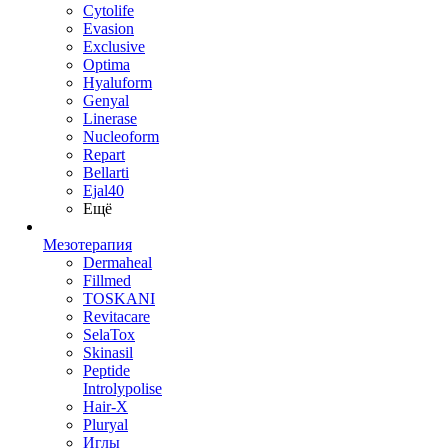
Cytolife
Evasion
Exclusive
Optima
Hyaluform
Genyal
Linerase
Nucleoform
Repart
Bellarti
Ejal40
Ещё
Мезотерапия
Dermaheal
Fillmed
TOSKANI
Revitacare
SelaTox
Skinasil
Peptide
Introlypolise
Hair-X
Pluryal
Иглы