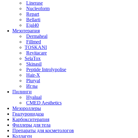
Linerase
Nucleoform
Repart
Bellarti
Ejal40
Мезотерапия
Dermaheal
Fillmed
TOSKANI
Revitacare
SelaTox
Skinasil
Peptide Introlypolise
Hair-X
Pluryal
Иглы
Пилинги
Hyalual
CMED Aesthetics
Мезороллеры
Гиалуронидаза
Карбокситерапия
Филлеры для тела
Препараты для косметологов
Коллаген