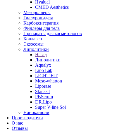
Hyalual
CMED Aesthetics
Мезороллеры
Гиалуронидаза
Карбокситерапия
Филлеры для тела
Препараты для косметологов
Коллаген
Экзосомы
Липолитики
Назад
Липолитики
Aqualyx
Lipo Lab
LIGHT FIT
Meso-wharton
Liporase
Skinasil
PBSerum
DR.Lipo
Super V-line Sol
Наноканюли
Производители
О нас
Отзывы