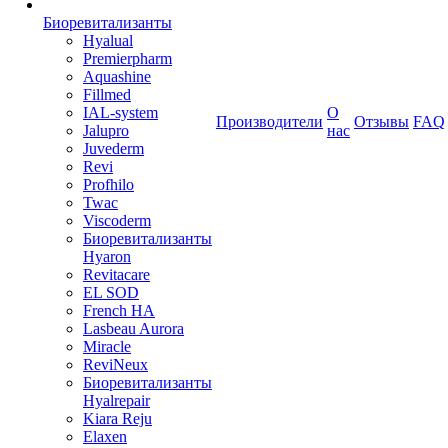
Биоревитализанты
Hyalual
Premierpharm
Aquashine
Fillmed
IAL-system
О
Производители
Отзывы
FAQ
Jalupro
нас
Juvederm
Revi
Profhilo
Twac
Viscoderm
Биоревитализанты
Hyaron
Revitacare
EL SOD
French HA
Lasbeau Aurora
Miracle
ReviNeux
Биоревитализанты
Hyalrepair
Kiara Reju
Elaxen