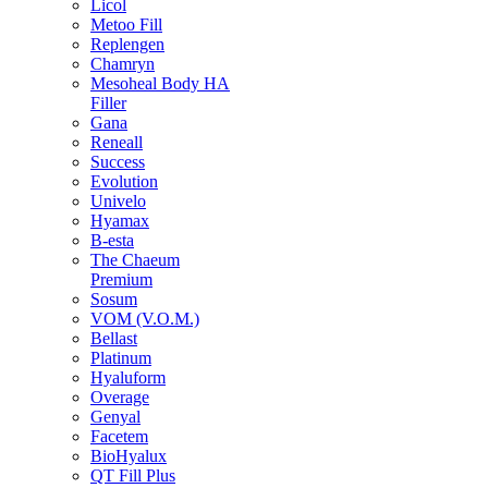
Licol
Metoo Fill
Replengen
Chamryn
Mesoheal Body HA
Filler
Gana
Reneall
Success
Evolution
Univelo
Hyamax
B-esta
The Chaeum
Premium
Sosum
VOM (V.O.M.)
Bellast
Platinum
Hyaluform
Overage
Genyal
Facetem
BioHyalux
QT Fill Plus