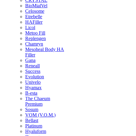
CRYSTAL
BioMialVel
Celosome
Etrebelle
HAFiller
Licol
Metoo Fill
Replengen
Chamryn
Mesoheal Body HA
Filler
Gana
Reneall
Success
Evolution
Univelo
Hyamax
B-esta
The Chaeum
Premium
Sosum
VOM (V.O.M.)
Bellast
Platinum
Hyaluform