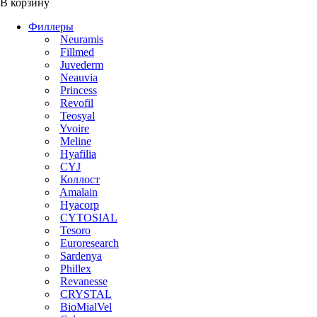
В корзину
Филлеры
Neuramis
Fillmed
Juvederm
Neauvia
Princess
Revofil
Teosyal
Yvoire
Meline
Hyafilia
CYJ
Коллост
Amalain
Hyacorp
CYTOSIAL
Tesoro
Euroresearch
Sardenya
Phillex
Revanesse
CRYSTAL
BioMialVel