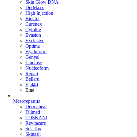
Skin Glow DNA
DerMaxx
High Injection
BioGel
Curenex
Cytolife
Evasion
Exclusive
Optima
Hyaluform
Genyal
Linerase
Nucleoform
Repart
Bellarti
Ejal40
Ещё
Мезотерапия
Dermaheal
Fillmed
TOSKANI
Revitacare
SelaTox
Skinasil