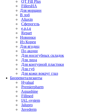
QT Fill Plus
FillersHA
Для морщин
В лоб
Aliaxin
Сферогель
e.p.t.q
Repart
Новинки
Из Кореи
Для ягодиц
По акции
Для носогубных складок
Для лица
Для контурной пластики
Для губ
Для кожи вокруг глаз
Биоревитализанты
Hyalual
Premierpharm
Aquashine
Fillmed
IAL-system
Jalupro
Juvederm