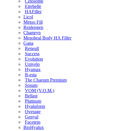
Celosome
Etrebelle
HAFiller
Licol
Metoo Fill
Replengen
Chamryn
Mesoheal Body HA Filler
Gana
Reneall
Success
Evolution
Univelo
Hyamax
B-esta
The Chaeum Premium
Sosum
VOM (V.O.M.)
Bellast
Platinum
Hyaluform
Overage
Genyal
Facetem
BioHyalux