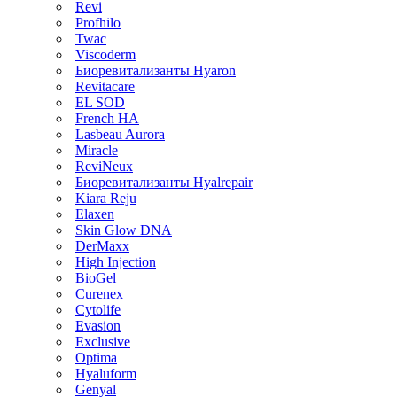
Revi
Profhilo
Twac
Viscoderm
Биоревитализанты Hyaron
Revitacare
EL SOD
French HA
Lasbeau Aurora
Miracle
ReviNeux
Биоревитализанты Hyalrepair
Kiara Reju
Elaxen
Skin Glow DNA
DerMaxx
High Injection
BioGel
Curenex
Cytolife
Evasion
Exclusive
Optima
Hyaluform
Genyal