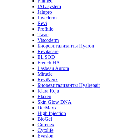
Fillmed
IAL-system
Jalupro
Juvederm
Revi
Profhilo
Twac
Viscoderm
Биоревитализанты Hyaron
Revitacare
EL SOD
French HA
Lasbeau Aurora
Miracle
ReviNeux
Биоревитализанты Hyalrepair
Kiara Reju
Elaxen
Skin Glow DNA
DerMaxx
High Injection
BioGel
Curenex
Cytolife
Evasion