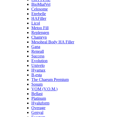
BioMialVel
Celosome
Etrebelle
HAFiller
Licol
Metoo Fill
Replengen
Chamryn
Mesoheal Body HA Filler
Gana
Reneall
Success
Evolution
Univelo
Hyamax
B-esta
The Chaeum Premium
Sosum
VOM (V.O.M.)
Bellast
Platinum
Hyaluform
Overage
Genyal