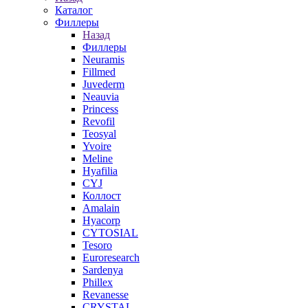
Каталог
Филлеры
Назад
Филлеры
Neuramis
Fillmed
Juvederm
Neauvia
Princess
Revofil
Teosyal
Yvoire
Meline
Hyafilia
CYJ
Коллост
Amalain
Hyacorp
CYTOSIAL
Tesoro
Euroresearch
Sardenya
Phillex
Revanesse
CRYSTAL