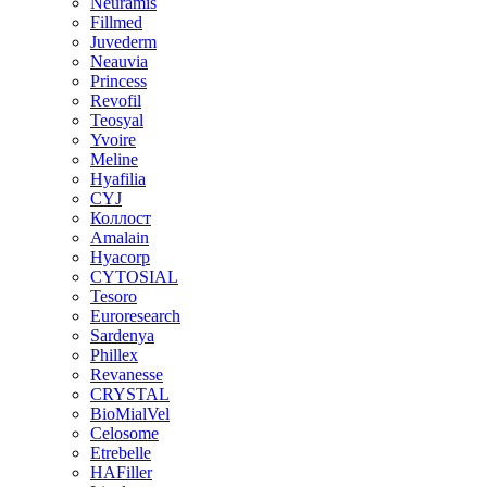
Neuramis
Fillmed
Juvederm
Neauvia
Princess
Revofil
Teosyal
Yvoire
Meline
Hyafilia
CYJ
Коллост
Amalain
Hyacorp
CYTOSIAL
Tesoro
Euroresearch
Sardenya
Phillex
Revanesse
CRYSTAL
BioMialVel
Celosome
Etrebelle
HAFiller