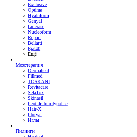
Exclusive
Optima
Hyaluform
Genyal
Linerase
Nucleoform
Repart
Bellarti
Ejal40
Ещё
Мезотерапия
Dermaheal
Fillmed
TOSKANI
Revitacare
SelaTox
Skinasil
Peptide Introlypolise
Hair-X
Pluryal
Иглы
Пилинги
Hyalual