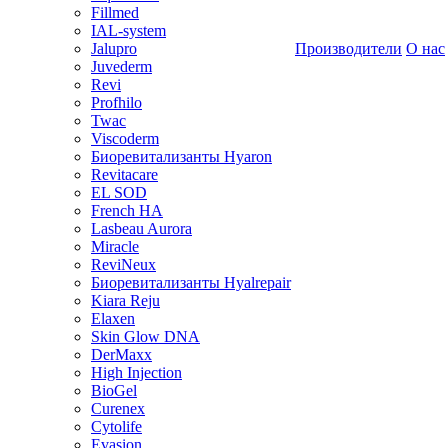
Fillmed
IAL-system
Jalupro
Производители
О нас
Juvederm
Revi
Profhilo
Twac
Viscoderm
Биоревитализанты Hyaron
Revitacare
EL SOD
French HA
Lasbeau Aurora
Miracle
ReviNeux
Биоревитализанты Hyalrepair
Kiara Reju
Elaxen
Skin Glow DNA
DerMaxx
High Injection
BioGel
Curenex
Cytolife
Evasion