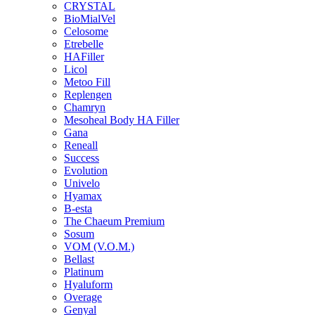
CRYSTAL
BioMialVel
Celosome
Etrebelle
HAFiller
Licol
Metoo Fill
Replengen
Chamryn
Mesoheal Body HA Filler
Gana
Reneall
Success
Evolution
Univelo
Hyamax
B-esta
The Chaeum Premium
Sosum
VOM (V.O.M.)
Bellast
Platinum
Hyaluform
Overage
Genyal