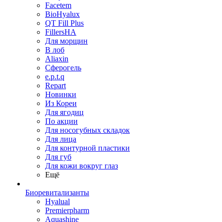
Facetem
BioHyalux
QT Fill Plus
FillersHA
Для морщин
В лоб
Aliaxin
Сферогель
e.p.t.q
Repart
Новинки
Из Кореи
Для ягодиц
По акции
Для носогубных складок
Для лица
Для контурной пластики
Для губ
Для кожи вокруг глаз
Ещё
Биоревитализанты
Hyalual
Premierpharm
Aquashine