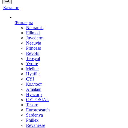
Каталог
Филлеры
Neuramis
Fillmed
Juvederm
Neauvia
Princess
Revofil
Teosyal
Yvoire
Meline
Hyafilia
CYJ
Коллост
Amalain
Hyacorp
CYTOSIAL
Tesoro
Euroresearch
Sardenya
Phillex
Revanesse