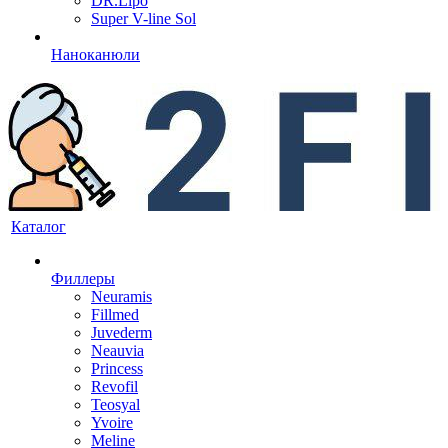
DR.Lipo
Super V-line Sol
Наноканюли
Каталог
Филлеры
Neuramis
Fillmed
Juvederm
Neauvia
Princess
Revofil
Teosyal
Yvoire
Meline