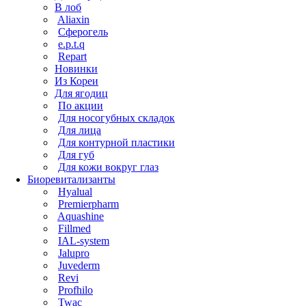
В лоб
Aliaxin
Сферогель
e.p.t.q
Repart
Новинки
Из Кореи
Для ягодиц
По акции
Для носогубных складок
Для лица
Для контурной пластики
Для губ
Для кожи вокруг глаз
Биоревитализанты
Hyalual
Premierpharm
Aquashine
Fillmed
IAL-system
Jalupro
Juvederm
Revi
Profhilo
Twac