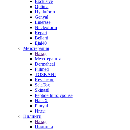
Exclusive
Optima
Hyaluform
Genyal
Linerase
Nucleoform
Repart
Bellarti
Ejal40
Мезотерапия
Назад
Мезотерапия
Dermaheal
Fillmed
TOSKANI
Revitacare
SelaTox
Skinasil
Peptide Introlypolise
Hair-X
Pluryal
Иглы
Пилинги
Назад
Пилинги