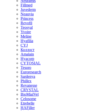
Neuramis
Fillmed
Juvederm
Neauvia
Princess
Revofil
Teosyal
Yvoire
Meline
Hyafilia
CYJ
Коллост
Amalain
Hyacorp
CYTOSIAL
Tesoro
Euroresearch
Sardenya
Phillex
Revanesse
CRYSTAL
BioMialVel
Celosome
Etrebelle
HAFiller