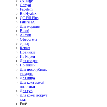
Overage
Genyal
Facetem
BioHyalux
QT Fill Plus
FillersHA
Для морщин
В лоб
Aliaxin
Сферогель
e.p.t.q
Repart
Новинки
Из Кореи
Для ягодиц
По акции
Для носогубных
складок
Для лица
Для контурной
пластики
Для губ
Для кожи вокруг
глаз
Ещё