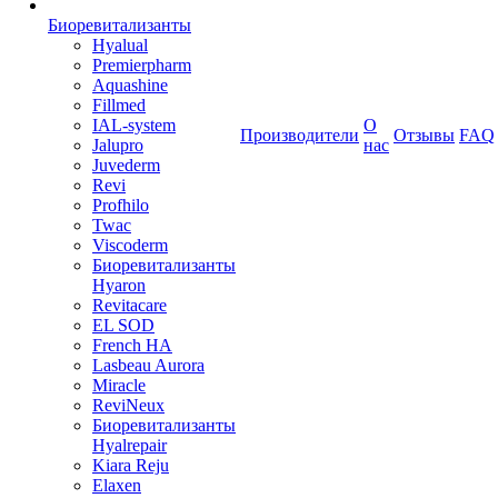
Биоревитализанты
Hyalual
Premierpharm
Aquashine
Fillmed
IAL-system
О
Производители
Отзывы
FAQ
Jalupro
нас
Juvederm
Revi
Profhilo
Twac
Viscoderm
Биоревитализанты
Hyaron
Revitacare
EL SOD
French HA
Lasbeau Aurora
Miracle
ReviNeux
Биоревитализанты
Hyalrepair
Kiara Reju
Elaxen