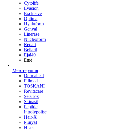
Cytolife
Evasion
Exclusive
Optima
Hyaluform
Genyal
Linerase
Nucleoform
Repart
Bellarti
Ejal40
Ещё
Мезотерапия
Dermaheal
Fillmed
TOSKANI
Revitacare
SelaTox
Skinasil
Peptide
Introlypolise
Hair-X
Pluryal
Иглы