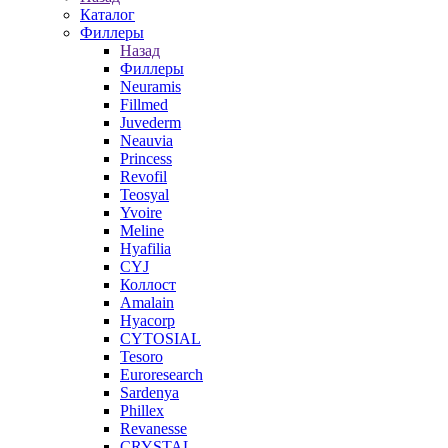
Каталог
Филлеры
Назад
Филлеры
Neuramis
Fillmed
Juvederm
Neauvia
Princess
Revofil
Teosyal
Yvoire
Meline
Hyafilia
CYJ
Коллост
Amalain
Hyacorp
CYTOSIAL
Tesoro
Euroresearch
Sardenya
Phillex
Revanesse
CRYSTAL