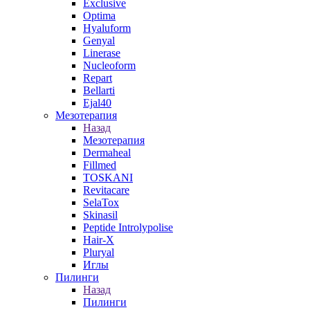
Exclusive
Optima
Hyaluform
Genyal
Linerase
Nucleoform
Repart
Bellarti
Ejal40
Мезотерапия
Назад
Мезотерапия
Dermaheal
Fillmed
TOSKANI
Revitacare
SelaTox
Skinasil
Peptide Introlypolise
Hair-X
Pluryal
Иглы
Пилинги
Назад
Пилинги