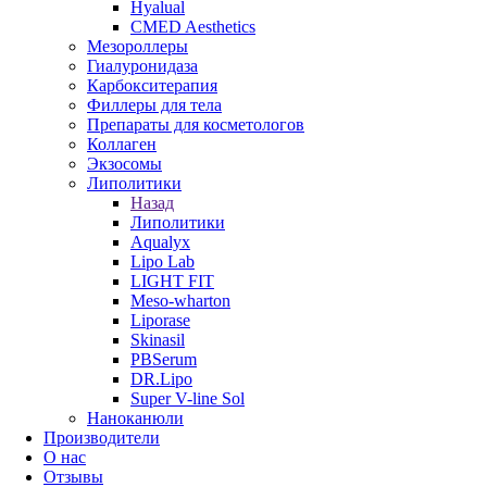
Hyalual
CMED Aesthetics
Мезороллеры
Гиалуронидаза
Карбокситерапия
Филлеры для тела
Препараты для косметологов
Коллаген
Экзосомы
Липолитики
Назад
Липолитики
Aqualyx
Lipo Lab
LIGHT FIT
Meso-wharton
Liporase
Skinasil
PBSerum
DR.Lipo
Super V-line Sol
Наноканюли
Производители
О нас
Отзывы