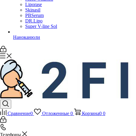
Liporase
Skinasil
PBSerum
DR.Lipo
Super V-line Sol
Наноканюли
Сравнение
0
Отложенные
0
Корзина
0
0
Телефоны