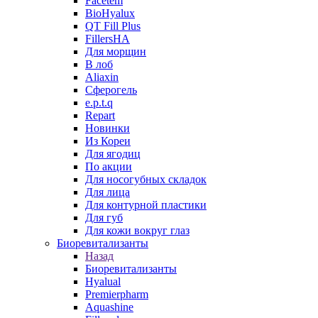
Facetem
BioHyalux
QT Fill Plus
FillersHA
Для морщин
В лоб
Aliaxin
Сферогель
e.p.t.q
Repart
Новинки
Из Кореи
Для ягодиц
По акции
Для носогубных складок
Для лица
Для контурной пластики
Для губ
Для кожи вокруг глаз
Биоревитализанты
Назад
Биоревитализанты
Hyalual
Premierpharm
Aquashine