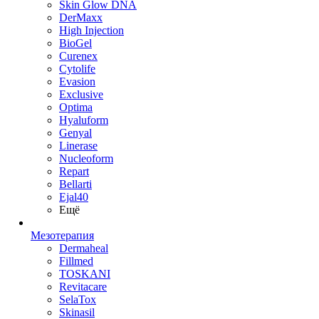
Skin Glow DNA
DerMaxx
High Injection
BioGel
Curenex
Cytolife
Evasion
Exclusive
Optima
Hyaluform
Genyal
Linerase
Nucleoform
Repart
Bellarti
Ejal40
Ещё
Мезотерапия
Dermaheal
Fillmed
TOSKANI
Revitacare
SelaTox
Skinasil