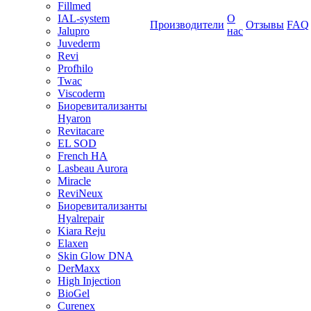
Fillmed
IAL-system
О
Производители
Отзывы
FAQ
Jalupro
нас
Juvederm
Revi
Profhilo
Twac
Viscoderm
Биоревитализанты
Hyaron
Revitacare
EL SOD
French HA
Lasbeau Aurora
Miracle
ReviNeux
Биоревитализанты
Hyalrepair
Kiara Reju
Elaxen
Skin Glow DNA
DerMaxx
High Injection
BioGel
Curenex