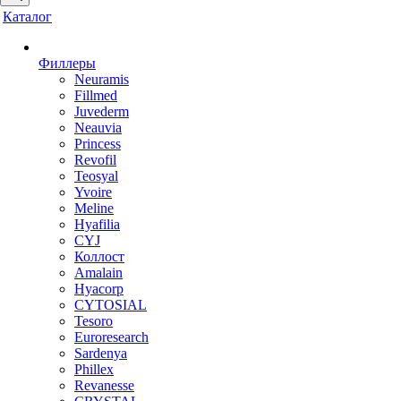
Каталог
Филлеры
Neuramis
Fillmed
Juvederm
Neauvia
Princess
Revofil
Teosyal
Yvoire
Meline
Hyafilia
CYJ
Коллост
Amalain
Hyacorp
CYTOSIAL
Tesoro
Euroresearch
Sardenya
Phillex
Revanesse