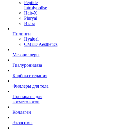
Peptide
Introlypolise
Hair-X
Pluryal
Иглы
Пилинги
Hyalual
CMED Aesthetics
Мезороллеры
Гиалуронидаза
Карбокситерапия
Филлеры для тела
Препараты для
косметологов
Коллаген
Экзосомы