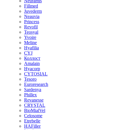
Neuramis
Fillmed
Juvederm
Neauvia
Princess
Revofil
Teosyal
Yvoire
Meline
Hyafilia
CYJ
Коллост
Amalain
Hyacorp
CYTOSIAL
Tesoro
Euroresearch
Sardenya
Phillex
Revanesse
CRYSTAL
BioMialVel
Celosome
Etrebelle
HAFiller