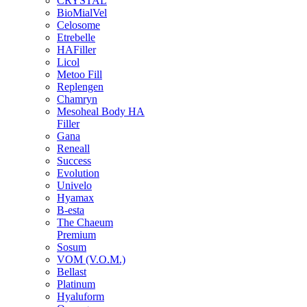
CRYSTAL
BioMialVel
Celosome
Etrebelle
HAFiller
Licol
Metoo Fill
Replengen
Chamryn
Mesoheal Body HA
Filler
Gana
Reneall
Success
Evolution
Univelo
Hyamax
B-esta
The Chaeum
Premium
Sosum
VOM (V.O.M.)
Bellast
Platinum
Hyaluform