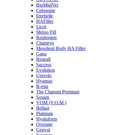
BioMialVel
Celosome
Etrebelle
HAFiller
Licol
Metoo Fill
Replengen
Chamryn
Mesoheal Body HA Filler
Gana
Reneall
Success
Evolution
Univelo
Hyamax
B-esta
The Chaeum Premium
Sosum
VOM (V.O.M.)
Bellast
Platinum
Hyaluform
Overage
Genyal