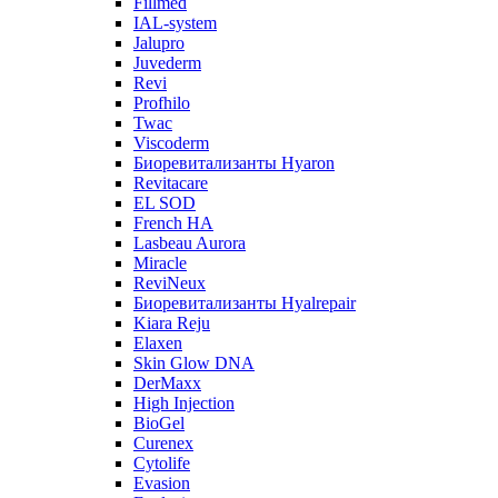
Fillmed
IAL-system
Jalupro
Juvederm
Revi
Profhilo
Twac
Viscoderm
Биоревитализанты Hyaron
Revitacare
EL SOD
French HA
Lasbeau Aurora
Miracle
ReviNeux
Биоревитализанты Hyalrepair
Kiara Reju
Elaxen
Skin Glow DNA
DerMaxx
High Injection
BioGel
Curenex
Cytolife
Evasion