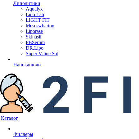
Липолитики
Aqualyx
Lipo Lab
LIGHT FIT
Meso-wharton
Liporase
Skinasil
PBSerum
DR.Lipo
Super V-line Sol
Наноканюли
Каталог
Филлеры