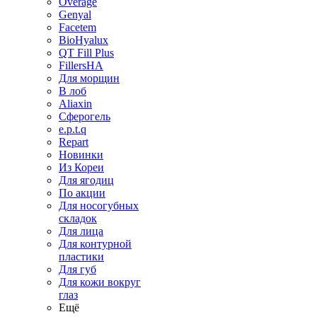
Overage
Genyal
Facetem
BioHyalux
QT Fill Plus
FillersHA
Для морщин
В лоб
Aliaxin
Сферогель
e.p.t.q
Repart
Новинки
Из Кореи
Для ягодиц
По акции
Для носогубных
складок
Для лица
Для контурной
пластики
Для губ
Для кожи вокруг
глаз
Ещё