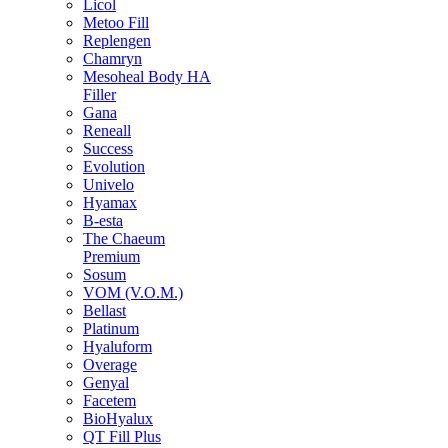
Licol
Metoo Fill
Replengen
Chamryn
Mesoheal Body HA
Filler
Gana
Reneall
Success
Evolution
Univelo
Hyamax
B-esta
The Chaeum
Premium
Sosum
VOM (V.O.M.)
Bellast
Platinum
Hyaluform
Overage
Genyal
Facetem
BioHyalux
QT Fill Plus