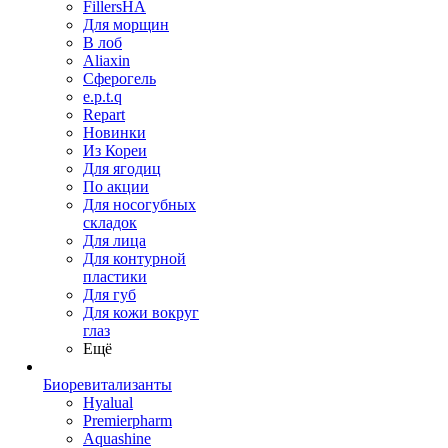
FillersHA
Для морщин
В лоб
Aliaxin
Сферогель
e.p.t.q
Repart
Новинки
Из Кореи
Для ягодиц
По акции
Для носогубных
складок
Для лица
Для контурной
пластики
Для губ
Для кожи вокруг
глаз
Ещё
Биоревитализанты
Hyalual
Premierpharm
Aquashine