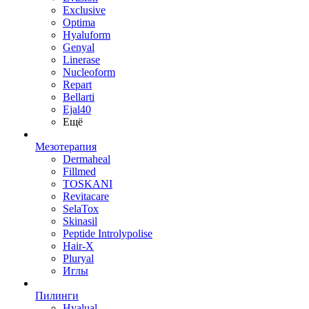
Exclusive
Optima
Hyaluform
Genyal
Linerase
Nucleoform
Repart
Bellarti
Ejal40
Ещё
Мезотерапия
Dermaheal
Fillmed
TOSKANI
Revitacare
SelaTox
Skinasil
Peptide Introlypolise
Hair-X
Pluryal
Иглы
Пилинги
Hyalual