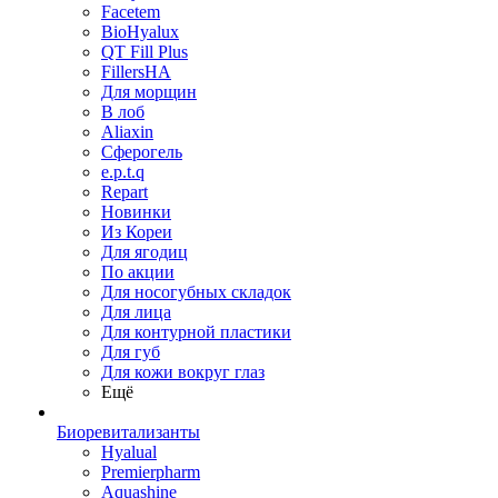
Facetem
BioHyalux
QT Fill Plus
FillersHA
Для морщин
В лоб
Aliaxin
Сферогель
e.p.t.q
Repart
Новинки
Из Кореи
Для ягодиц
По акции
Для носогубных складок
Для лица
Для контурной пластики
Для губ
Для кожи вокруг глаз
Ещё
Биоревитализанты
Hyalual
Premierpharm
Aquashine