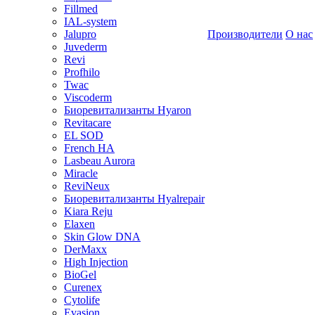
Fillmed
IAL-system
Jalupro
Производители
О нас
Juvederm
Revi
Profhilo
Twac
Viscoderm
Биоревитализанты Hyaron
Revitacare
EL SOD
French HA
Lasbeau Aurora
Miracle
ReviNeux
Биоревитализанты Hyalrepair
Kiara Reju
Elaxen
Skin Glow DNA
DerMaxx
High Injection
BioGel
Curenex
Cytolife
Evasion