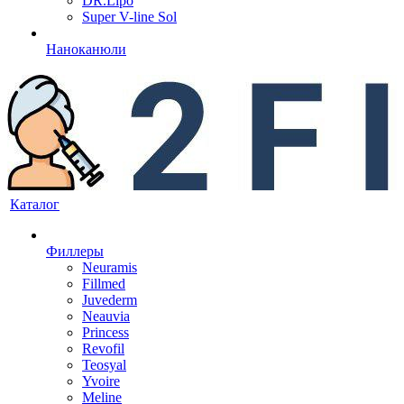
DR.Lipo
Super V-line Sol
Наноканюли
Каталог
Филлеры
Neuramis
Fillmed
Juvederm
Neauvia
Princess
Revofil
Teosyal
Yvoire
Meline