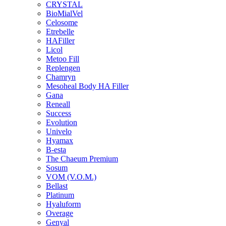
CRYSTAL
BioMialVel
Celosome
Etrebelle
HAFiller
Licol
Metoo Fill
Replengen
Chamryn
Mesoheal Body HA Filler
Gana
Reneall
Success
Evolution
Univelo
Hyamax
B-esta
The Chaeum Premium
Sosum
VOM (V.O.M.)
Bellast
Platinum
Hyaluform
Overage
Genyal