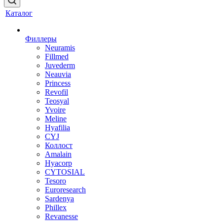
Каталог
Филлеры
Neuramis
Fillmed
Juvederm
Neauvia
Princess
Revofil
Teosyal
Yvoire
Meline
Hyafilia
CYJ
Коллост
Amalain
Hyacorp
CYTOSIAL
Tesoro
Euroresearch
Sardenya
Phillex
Revanesse