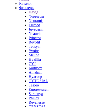
Каталог
Филлеры
Назад
Филлеры
Neuramis
Fillmed
Juvederm
Neauvia
Princess
Revofil
Teosyal
Yvoire
Meline
Hyafilia
CYJ
Коллост
Amalain
Hyacorp
CYTOSIAL
Tesoro
Euroresearch
Sardenya
Phillex
Revanesse
CRYSTAL