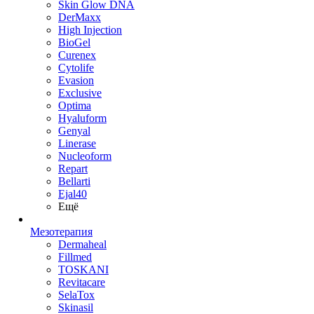
Skin Glow DNA
DerMaxx
High Injection
BioGel
Curenex
Cytolife
Evasion
Exclusive
Optima
Hyaluform
Genyal
Linerase
Nucleoform
Repart
Bellarti
Ejal40
Ещё
Мезотерапия
Dermaheal
Fillmed
TOSKANI
Revitacare
SelaTox
Skinasil