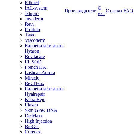
Fillmed
IAL-system
О
Производители
Отзывы
FAQ
Jalupro
нас
Juvederm
Revi
Profhilo
Twac
Viscoderm
Биоревитализанты
Hyaron
Revitacare
EL SOD
French HA
Lasbeau Aurora
Miracle
ReviNeux
Биоревитализанты
Hyalrepair
Kiara Reju
Elaxen
Skin Glow DNA
DerMaxx
High Injection
BioGel
Curenex