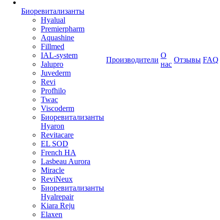
Биоревитализанты
Hyalual
Premierpharm
Aquashine
Fillmed
IAL-system
О
Производители
Отзывы
FAQ
Jalupro
нас
Juvederm
Revi
Profhilo
Twac
Viscoderm
Биоревитализанты
Hyaron
Revitacare
EL SOD
French HA
Lasbeau Aurora
Miracle
ReviNeux
Биоревитализанты
Hyalrepair
Kiara Reju
Elaxen