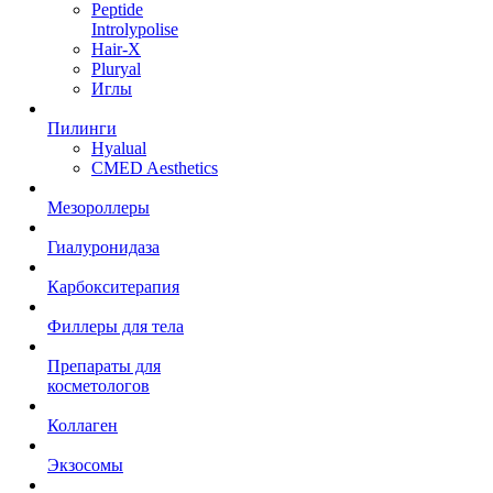
Peptide
Introlypolise
Hair-X
Pluryal
Иглы
Пилинги
Hyalual
CMED Aesthetics
Мезороллеры
Гиалуронидаза
Карбокситерапия
Филлеры для тела
Препараты для
косметологов
Коллаген
Экзосомы