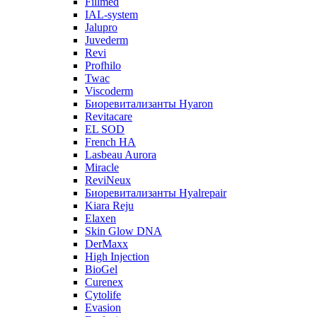
Fillmed
IAL-system
Jalupro
Juvederm
Revi
Profhilo
Twac
Viscoderm
Биоревитализанты Hyaron
Revitacare
EL SOD
French HA
Lasbeau Aurora
Miracle
ReviNeux
Биоревитализанты Hyalrepair
Kiara Reju
Elaxen
Skin Glow DNA
DerMaxx
High Injection
BioGel
Curenex
Cytolife
Evasion