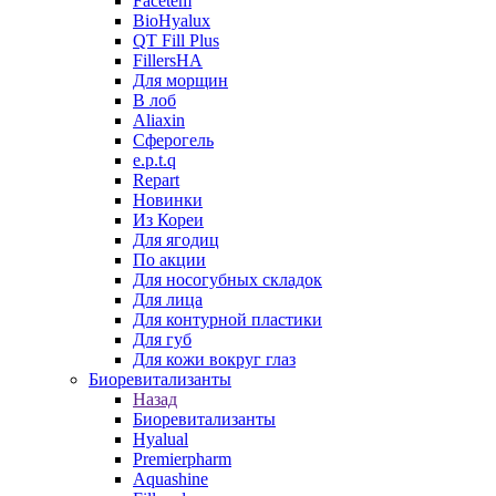
Facetem
BioHyalux
QT Fill Plus
FillersHA
Для морщин
В лоб
Aliaxin
Сферогель
e.p.t.q
Repart
Новинки
Из Кореи
Для ягодиц
По акции
Для носогубных складок
Для лица
Для контурной пластики
Для губ
Для кожи вокруг глаз
Биоревитализанты
Назад
Биоревитализанты
Hyalual
Premierpharm
Aquashine