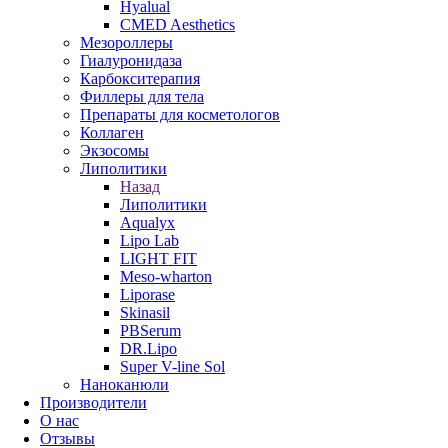
Hyalual
CMED Aesthetics
Мезороллеры
Гиалуронидаза
Карбокситерапия
Филлеры для тела
Препараты для косметологов
Коллаген
Экзосомы
Липолитики
Назад
Липолитики
Aqualyx
Lipo Lab
LIGHT FIT
Meso-wharton
Liporase
Skinasil
PBSerum
DR.Lipo
Super V-line Sol
Наноканюли
Производители
О нас
Отзывы