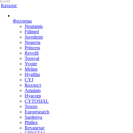
Каталог
Филлеры
Neuramis
Fillmed
Juvederm
Neauvia
Princess
Revofil
Teosyal
Yvoire
Meline
Hyafilia
CYJ
Коллост
Amalain
Hyacorp
CYTOSIAL
Tesoro
Euroresearch
Sardenya
Phillex
Revanesse