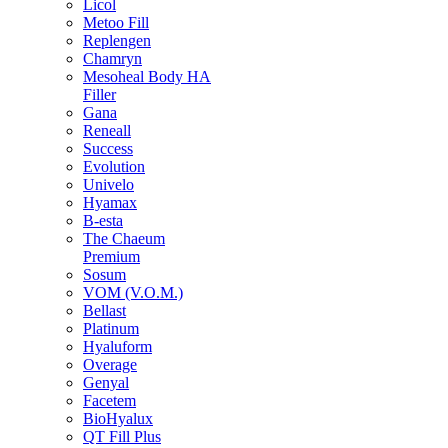
Licol
Metoo Fill
Replengen
Chamryn
Mesoheal Body HA
Filler
Gana
Reneall
Success
Evolution
Univelo
Hyamax
B-esta
The Chaeum
Premium
Sosum
VOM (V.O.M.)
Bellast
Platinum
Hyaluform
Overage
Genyal
Facetem
BioHyalux
QT Fill Plus