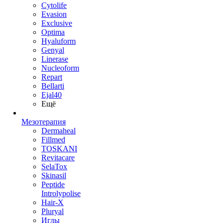
Cytolife
Evasion
Exclusive
Optima
Hyaluform
Genyal
Linerase
Nucleoform
Repart
Bellarti
Ejal40
Ещё
Мезотерапия
Dermaheal
Fillmed
TOSKANI
Revitacare
SelaTox
Skinasil
Peptide
Introlypolise
Hair-X
Pluryal
Иглы