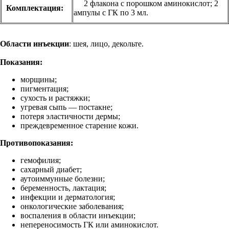
2 флакона с порошком аминокислот; 2
Комплектация:
ампулы с ГК по 3 мл.
Области инъекции
: шея, лицо, декольте.
Показания:
морщины;
пигментация;
сухость и растяжки;
угревая сыпь — постакне;
потеря эластичности дермы;
преждевременное старение кожи.
Противопоказания:
гемофилия;
сахарный диабет;
аутоиммунные болезни;
беременность, лактация;
инфекции и дерматология;
онкологические заболевания;
воспаления в области инъекции;
непереносимость ГК или аминокислот.