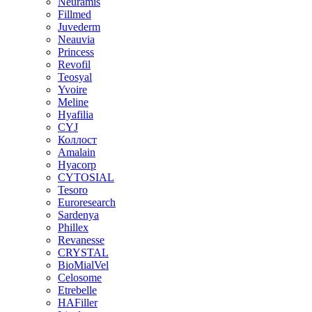
Neuramis
Fillmed
Juvederm
Neauvia
Princess
Revofil
Teosyal
Yvoire
Meline
Hyafilia
CYJ
Коллост
Amalain
Hyacorp
CYTOSIAL
Tesoro
Euroresearch
Sardenya
Phillex
Revanesse
CRYSTAL
BioMialVel
Celosome
Etrebelle
HAFiller