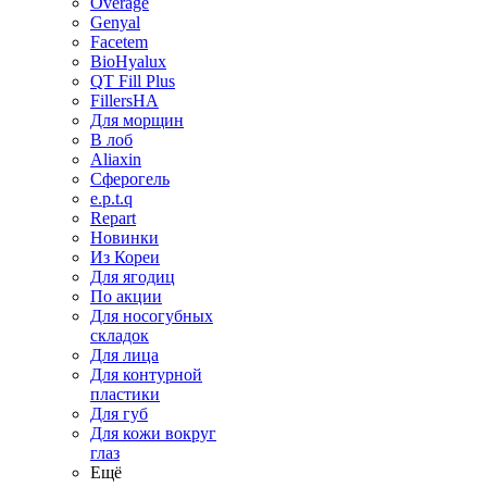
Overage
Genyal
Facetem
BioHyalux
QT Fill Plus
FillersHA
Для морщин
В лоб
Aliaxin
Сферогель
e.p.t.q
Repart
Новинки
Из Кореи
Для ягодиц
По акции
Для носогубных
складок
Для лица
Для контурной
пластики
Для губ
Для кожи вокруг
глаз
Ещё