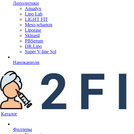
Липолитики
Aqualyx
Lipo Lab
LIGHT FIT
Meso-wharton
Liporase
Skinasil
PBSerum
DR.Lipo
Super V-line Sol
Наноканюли
Каталог
Филлеры