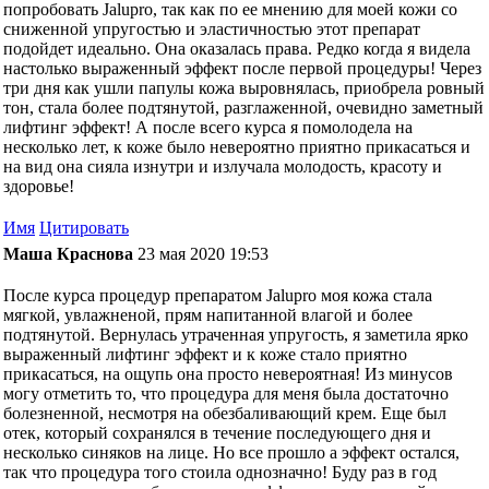
попробовать Jalupro, так как по ее мнению для моей кожи со
сниженной упругостью и эластичностью этот препарат
подойдет идеально. Она оказалась права. Редко когда я видела
настолько выраженный эффект после первой процедуры! Через
три дня как ушли папулы кожа выровнялась, приобрела ровный
тон, стала более подтянутой, разглаженной, очевидно заметный
лифтинг эффект! А после всего курса я помолодела на
несколько лет, к коже было невероятно приятно прикасаться и
на вид она сияла изнутри и излучала молодость, красоту и
здоровье!
Имя
Цитировать
Маша Краснова
23 мая 2020 19:53
После курса процедур препаратом Jalupro моя кожа стала
мягкой, увлажненой, прям напитанной влагой и более
подтянутой. Вернулась утраченная упругость, я заметила ярко
выраженный лифтинг эффект и к коже стало приятно
прикасаться, на ощупь она просто невероятная! Из минусов
могу отметить то, что процедура для меня была достаточно
болезненной, несмотря на обезбаливающий крем. Еще был
отек, который сохранялся в течение последующего дня и
несколько синяков на лице. Но все прошло а эффект остался,
так что процедура того стоила однозначно! Буду раз в год