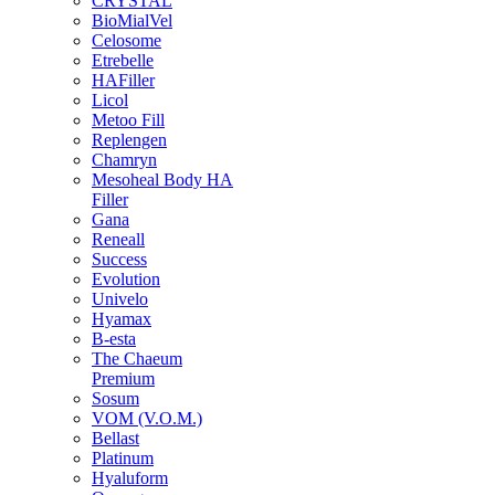
CRYSTAL
BioMialVel
Celosome
Etrebelle
HAFiller
Licol
Metoo Fill
Replengen
Chamryn
Mesoheal Body HA
Filler
Gana
Reneall
Success
Evolution
Univelo
Hyamax
B-esta
The Chaeum
Premium
Sosum
VOM (V.O.M.)
Bellast
Platinum
Hyaluform