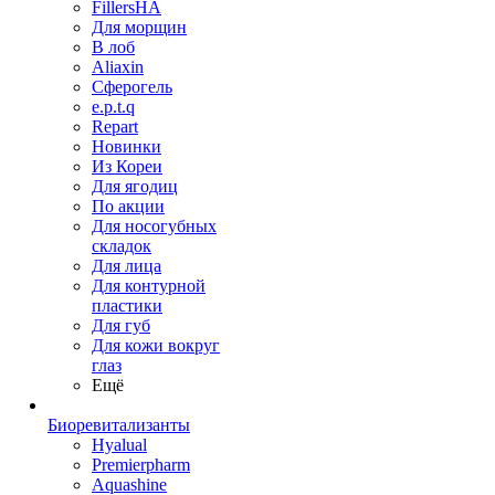
FillersHA
Для морщин
В лоб
Aliaxin
Сферогель
e.p.t.q
Repart
Новинки
Из Кореи
Для ягодиц
По акции
Для носогубных
складок
Для лица
Для контурной
пластики
Для губ
Для кожи вокруг
глаз
Ещё
Биоревитализанты
Hyalual
Premierpharm
Aquashine