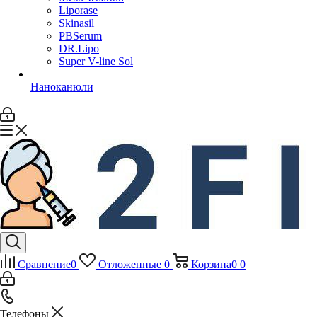
Liporase
Skinasil
PBSerum
DR.Lipo
Super V-line Sol
Наноканюли
Сравнение
0
Отложенные
0
Корзина
0
0
Телефоны