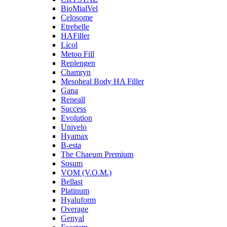
BioMialVel
Celosome
Etrebelle
HAFiller
Licol
Metoo Fill
Replengen
Chamryn
Mesoheal Body HA Filler
Gana
Reneall
Success
Evolution
Univelo
Hyamax
B-esta
The Chaeum Premium
Sosum
VOM (V.O.M.)
Bellast
Platinum
Hyaluform
Overage
Genyal