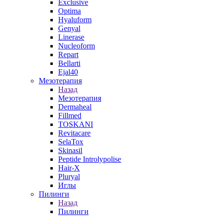
Exclusive
Optima
Hyaluform
Genyal
Linerase
Nucleoform
Repart
Bellarti
Ejal40
Мезотерапия
Назад
Мезотерапия
Dermaheal
Fillmed
TOSKANI
Revitacare
SelaTox
Skinasil
Peptide Introlypolise
Hair-X
Pluryal
Иглы
Пилинги
Назад
Пилинги