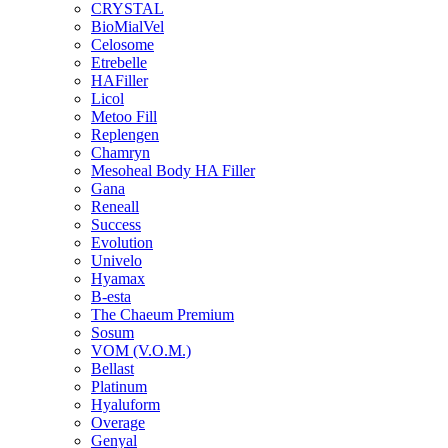
CRYSTAL
BioMialVel
Celosome
Etrebelle
HAFiller
Licol
Metoo Fill
Replengen
Chamryn
Mesoheal Body HA Filler
Gana
Reneall
Success
Evolution
Univelo
Hyamax
B-esta
The Chaeum Premium
Sosum
VOM (V.O.M.)
Bellast
Platinum
Hyaluform
Overage
Genyal