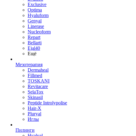
Exclusive
Optima
Hyaluform
Genyal
Linerase
Nucleoform
Repart
Bellarti
Ejal40
Ещё
Мезотерапия
Dermaheal
Fillmed
TOSKANI
Revitacare
SelaTox
Skinasil
Peptide Introlypolise
Hair-X
Pluryal
Иглы
Пилинги
Hyalual