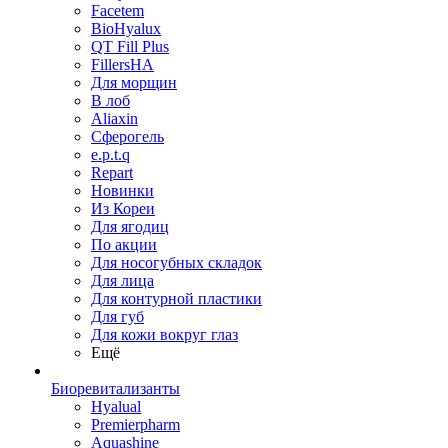
Facetem
BioHyalux
QT Fill Plus
FillersHA
Для морщин
В лоб
Aliaxin
Сферогель
e.p.t.q
Repart
Новинки
Из Кореи
Для ягодиц
По акции
Для носогубных складок
Для лица
Для контурной пластики
Для губ
Для кожи вокруг глаз
Ещё
Биоревитализанты
Hyalual
Premierpharm
Aquashine