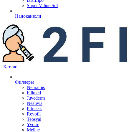
DR.Lipo
Super V-line Sol
Наноканюли
Каталог
Филлеры
Neuramis
Fillmed
Juvederm
Neauvia
Princess
Revofil
Teosyal
Yvoire
Meline