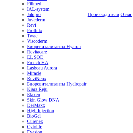
Fillmed
IAL-system
Jalupro
Производители
О нас
Juvederm
Revi
Profhilo
Twac
Viscoderm
Биоревитализанты Hyaron
Revitacare
EL SOD
French HA
Lasbeau Aurora
Miracle
ReviNeux
Биоревитализанты Hyalrepair
Kiara Reju
Elaxen
Skin Glow DNA
DerMaxx
High Injection
BioGel
Curenex
Cytolife
Evasion