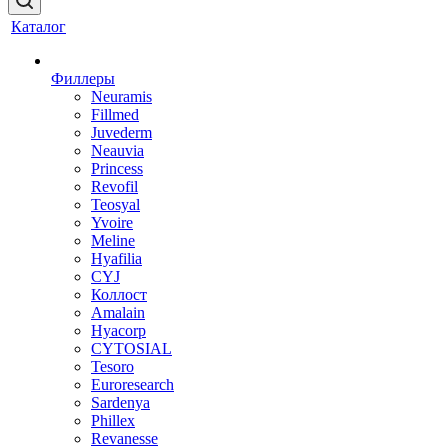
Каталог
Филлеры
Neuramis
Fillmed
Juvederm
Neauvia
Princess
Revofil
Teosyal
Yvoire
Meline
Hyafilia
CYJ
Коллост
Amalain
Hyacorp
CYTOSIAL
Tesoro
Euroresearch
Sardenya
Phillex
Revanesse