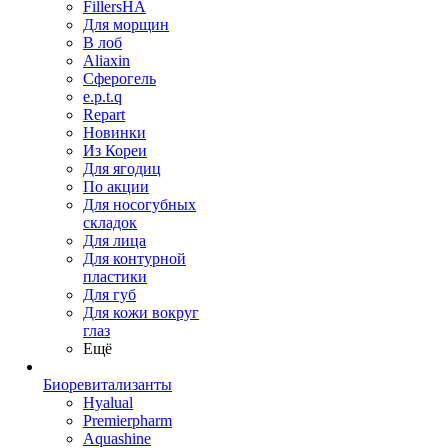
FillersHA
Для морщин
В лоб
Aliaxin
Сферогель
e.p.t.q
Repart
Новинки
Из Кореи
Для ягодиц
По акции
Для носогубных
складок
Для лица
Для контурной
пластики
Для губ
Для кожи вокруг
глаз
Ещё
Биоревитализанты
Hyalual
Premierpharm
Aquashine