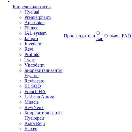
Биоревитализанты
Hyalual
Premierpharm
Aquashine
Fillmed
IAL-system
О
Производители
Отзывы
FAQ
Jalupro
нас
Juvederm
Revi
Profhilo
Twac
Viscoderm
Биоревитализанты
Hyaron
Revitacare
EL SOD
French HA
Lasbeau Aurora
Miracle
ReviNeux
Биоревитализанты
Hyalrepair
Kiara Reju
Elaxen