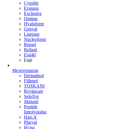
Cytolife
Evasion
Exclusive
Optima
Hyaluform
Genyal
Linerase
Nucleoform
Repart
Bellarti
Ejal40
Ещё
Мезотерапия
Dermaheal
Fillmed
TOSKANI
Revitacare
SelaTox
Skinasil
Peptide
Introlypolise
Hair-X
Pluryal
Иглы