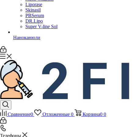
Liporase
Skinasil
PBSerum
DR.Lipo
Super V-line Sol
Наноканюли
Сравнение
0
Отложенные
0
Корзина
0
0
Телефоны