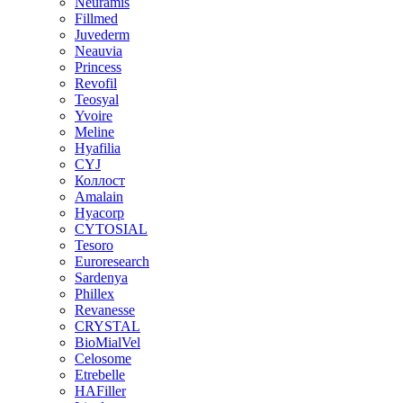
Neuramis
Fillmed
Juvederm
Neauvia
Princess
Revofil
Teosyal
Yvoire
Meline
Hyafilia
CYJ
Коллост
Amalain
Hyacorp
CYTOSIAL
Tesoro
Euroresearch
Sardenya
Phillex
Revanesse
CRYSTAL
BioMialVel
Celosome
Etrebelle
HAFiller