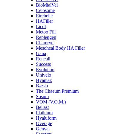
BioMialVel
Celosome
Etrebelle
HAFiller
Licol
Metoo Fill
Replengen
Chamryn
Mesoheal Body HA Filler
Gana
Reneall
Success
Evolution
Univelo
Hyamax
B-esta
The Chaeum Premium
Sosum
VOM (V.O.M.)
Bellast
Platinum
Hyaluform
Overage
Genyal