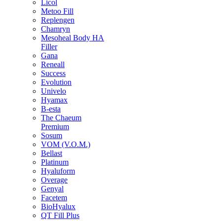
Licol
Metoo Fill
Replengen
Chamryn
Mesoheal Body HA
Filler
Gana
Reneall
Success
Evolution
Univelo
Hyamax
B-esta
The Chaeum
Premium
Sosum
VOM (V.O.M.)
Bellast
Platinum
Hyaluform
Overage
Genyal
Facetem
BioHyalux
QT Fill Plus