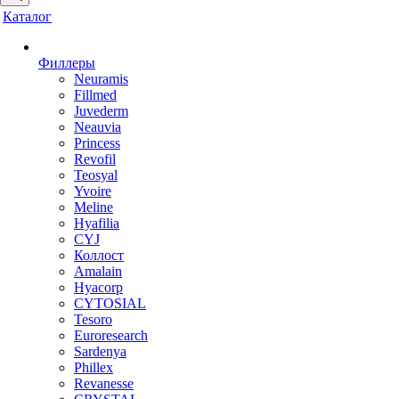
Каталог
Филлеры
Neuramis
Fillmed
Juvederm
Neauvia
Princess
Revofil
Teosyal
Yvoire
Meline
Hyafilia
CYJ
Коллост
Amalain
Hyacorp
CYTOSIAL
Tesoro
Euroresearch
Sardenya
Phillex
Revanesse