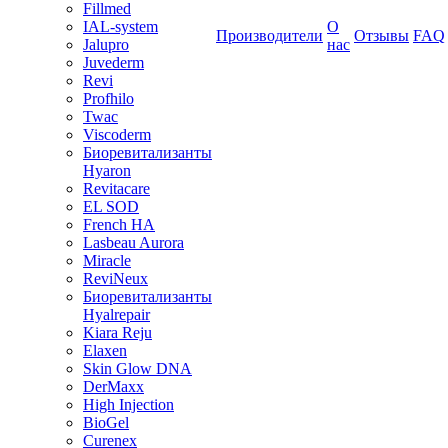
Fillmed
IAL-system
О
Производители
Отзывы
FAQ
Jalupro
нас
Juvederm
Revi
Profhilo
Twac
Viscoderm
Биоревитализанты
Hyaron
Revitacare
EL SOD
French HA
Lasbeau Aurora
Miracle
ReviNeux
Биоревитализанты
Hyalrepair
Kiara Reju
Elaxen
Skin Glow DNA
DerMaxx
High Injection
BioGel
Curenex