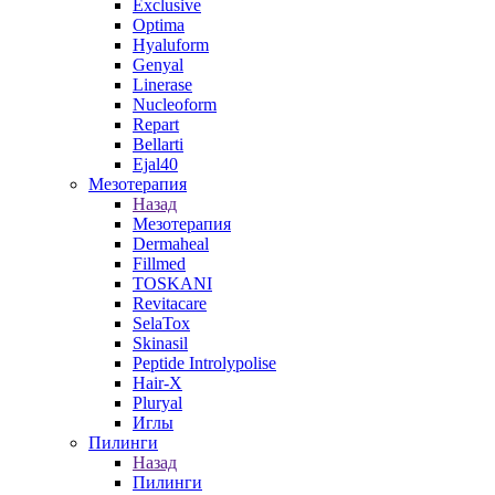
Exclusive
Optima
Hyaluform
Genyal
Linerase
Nucleoform
Repart
Bellarti
Ejal40
Мезотерапия
Назад
Мезотерапия
Dermaheal
Fillmed
TOSKANI
Revitacare
SelaTox
Skinasil
Peptide Introlypolise
Hair-X
Pluryal
Иглы
Пилинги
Назад
Пилинги