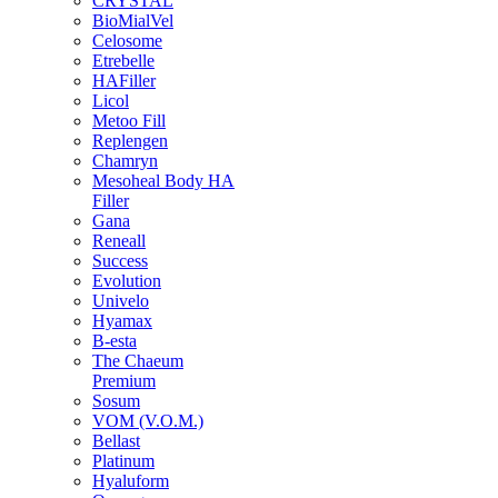
CRYSTAL
BioMialVel
Celosome
Etrebelle
HAFiller
Licol
Metoo Fill
Replengen
Chamryn
Mesoheal Body HA
Filler
Gana
Reneall
Success
Evolution
Univelo
Hyamax
B-esta
The Chaeum
Premium
Sosum
VOM (V.O.M.)
Bellast
Platinum
Hyaluform