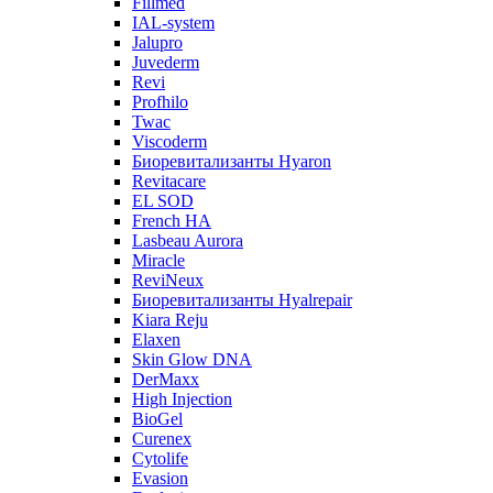
Fillmed
IAL-system
Jalupro
Juvederm
Revi
Profhilo
Twac
Viscoderm
Биоревитализанты Hyaron
Revitacare
EL SOD
French HA
Lasbeau Aurora
Miracle
ReviNeux
Биоревитализанты Hyalrepair
Kiara Reju
Elaxen
Skin Glow DNA
DerMaxx
High Injection
BioGel
Curenex
Cytolife
Evasion