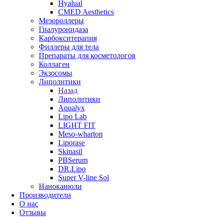
Hyalual
CMED Aesthetics
Мезороллеры
Гиалуронидаза
Карбокситерапия
Филлеры для тела
Препараты для косметологов
Коллаген
Экзосомы
Липолитики
Назад
Липолитики
Aqualyx
Lipo Lab
LIGHT FIT
Meso-wharton
Liporase
Skinasil
PBSerum
DR.Lipo
Super V-line Sol
Наноканюли
Производители
О нас
Отзывы