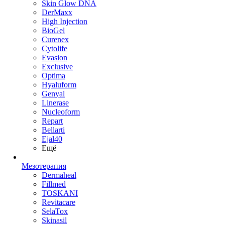
Skin Glow DNA
DerMaxx
High Injection
BioGel
Curenex
Cytolife
Evasion
Exclusive
Optima
Hyaluform
Genyal
Linerase
Nucleoform
Repart
Bellarti
Ejal40
Ещё
Мезотерапия
Dermaheal
Fillmed
TOSKANI
Revitacare
SelaTox
Skinasil