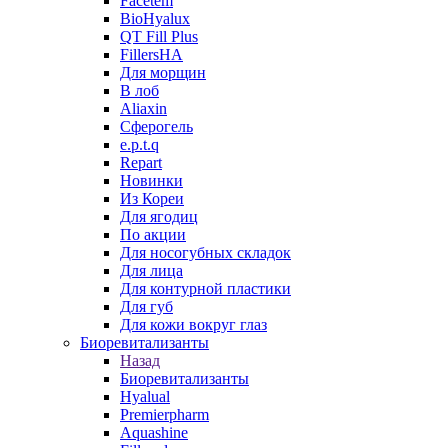
Facetem
BioHyalux
QT Fill Plus
FillersHA
Для морщин
В лоб
Aliaxin
Сферогель
e.p.t.q
Repart
Новинки
Из Кореи
Для ягодиц
По акции
Для носогубных складок
Для лица
Для контурной пластики
Для губ
Для кожи вокруг глаз
Биоревитализанты
Назад
Биоревитализанты
Hyalual
Premierpharm
Aquashine