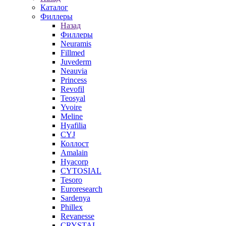
Каталог
Филлеры
Назад
Филлеры
Neuramis
Fillmed
Juvederm
Neauvia
Princess
Revofil
Teosyal
Yvoire
Meline
Hyafilia
CYJ
Коллост
Amalain
Hyacorp
CYTOSIAL
Tesoro
Euroresearch
Sardenya
Phillex
Revanesse
CRYSTAL