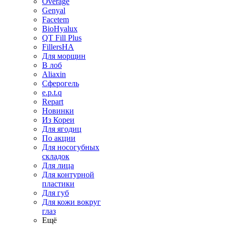
Overage
Genyal
Facetem
BioHyalux
QT Fill Plus
FillersHA
Для морщин
В лоб
Aliaxin
Сферогель
e.p.t.q
Repart
Новинки
Из Кореи
Для ягодиц
По акции
Для носогубных
складок
Для лица
Для контурной
пластики
Для губ
Для кожи вокруг
глаз
Ещё