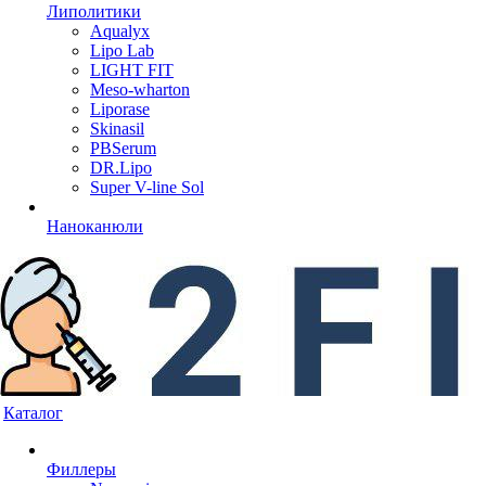
Липолитики
Aqualyx
Lipo Lab
LIGHT FIT
Meso-wharton
Liporase
Skinasil
PBSerum
DR.Lipo
Super V-line Sol
Наноканюли
Каталог
Филлеры