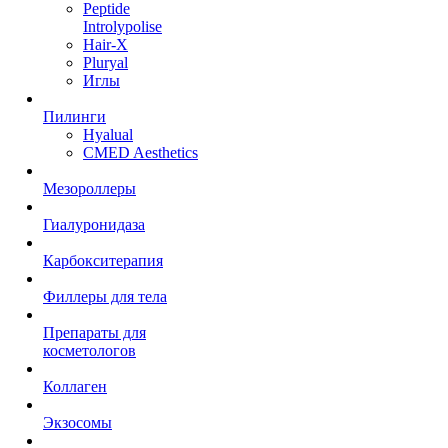
Peptide
Introlypolise
Hair-X
Pluryal
Иглы
Пилинги
Hyalual
CMED Aesthetics
Мезороллеры
Гиалуронидаза
Карбокситерапия
Филлеры для тела
Препараты для
косметологов
Коллаген
Экзосомы