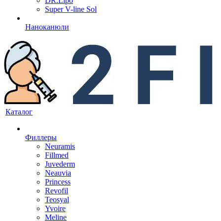
DR.Lipo
Super V-line Sol
Наноканюли
Каталог
Филлеры
Neuramis
Fillmed
Juvederm
Neauvia
Princess
Revofil
Teosyal
Yvoire
Meline