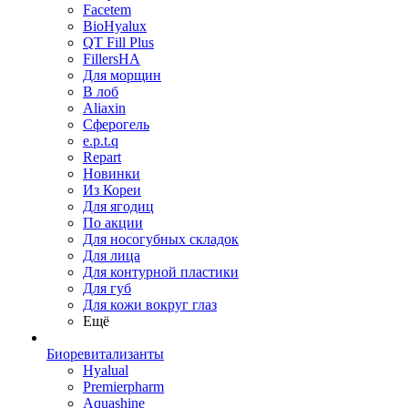
Facetem
BioHyalux
QT Fill Plus
FillersHA
Для морщин
В лоб
Aliaxin
Сферогель
e.p.t.q
Repart
Новинки
Из Кореи
Для ягодиц
По акции
Для носогубных складок
Для лица
Для контурной пластики
Для губ
Для кожи вокруг глаз
Ещё
Биоревитализанты
Hyalual
Premierpharm
Aquashine