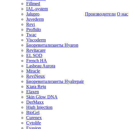
Fillmed
IAL-system
Jalupro
Производители
О нас
Juvederm
Revi
Profhilo
Twac
Viscoderm
Биоревитализанты Hyaron
Revitacare
EL SOD
French HA
Lasbeau Aurora
Miracle
ReviNeux
Биоревитализанты Hyalrepair
Kiara Reju
Elaxen
Skin Glow DNA
DerMaxx
High Injection
BioGel
Curenex
Cytolife
Evasion