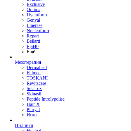
Exclusive
Optima
Hyaluform
Genyal
Linerase
Nucleoform
Repart
Bellarti
Ejal40
Ещё
Мезотерапия
Dermaheal
Fillmed
TOSKANI
Revitacare
SelaTox
Skinasil
Peptide Introlypolise
Hair-X
Pluryal
Иглы
Пилинги
Hyalual