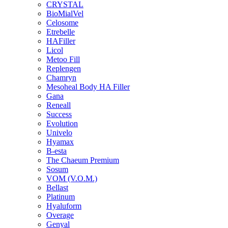
CRYSTAL
BioMialVel
Celosome
Etrebelle
HAFiller
Licol
Metoo Fill
Replengen
Chamryn
Mesoheal Body HA Filler
Gana
Reneall
Success
Evolution
Univelo
Hyamax
B-esta
The Chaeum Premium
Sosum
VOM (V.O.M.)
Bellast
Platinum
Hyaluform
Overage
Genyal