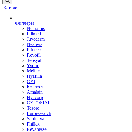
Каталог
Филлеры
Neuramis
Fillmed
Juvederm
Neauvia
Princess
Revofil
Teosyal
Yvoire
Meline
Hyafilia
CYJ
Коллост
Amalain
Hyacorp
CYTOSIAL
Tesoro
Euroresearch
Sardenya
Phillex
Revanesse