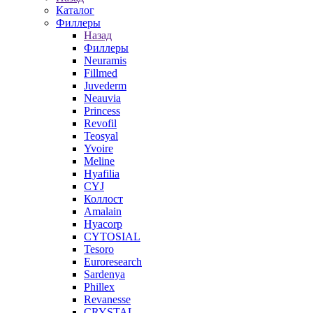
Каталог
Филлеры
Назад
Филлеры
Neuramis
Fillmed
Juvederm
Neauvia
Princess
Revofil
Teosyal
Yvoire
Meline
Hyafilia
CYJ
Коллост
Amalain
Hyacorp
CYTOSIAL
Tesoro
Euroresearch
Sardenya
Phillex
Revanesse
CRYSTAL