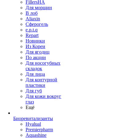
FillersHA
Для морщин
В лоб
Aliaxin
Сферогель
e.p.t.q
Repart
Новинки
Из Кореи
Для ягодиц
По акции
Для носогубных
складок
Для лица
Для контурной
пластики
Для губ
Для кожи вокруг
глаз
Ещё
Биоревитализанты
Hyalual
Premierpharm
Aquashine