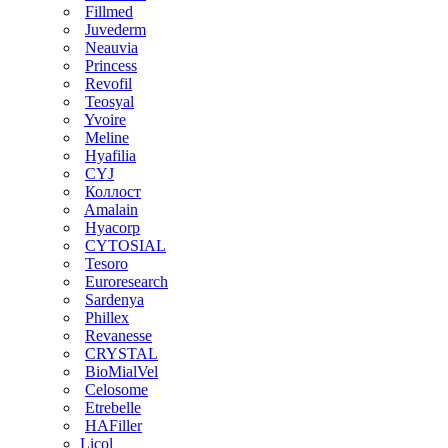
Fillmed
Juvederm
Neauvia
Princess
Revofil
Teosyal
Yvoire
Meline
Hyafilia
CYJ
Коллост
Amalain
Hyacorp
CYTOSIAL
Tesoro
Euroresearch
Sardenya
Phillex
Revanesse
CRYSTAL
BioMialVel
Celosome
Etrebelle
HAFiller
Licol