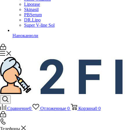
Liporase
Skinasil
PBSerum
DR.Lipo
Super V-line Sol
Наноканюли
Сравнение
0
Отложенные
0
Корзина
0
0
Телефоны