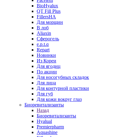
Facetem
BioHyalux
QT Fill Plus
FillersHA
Для морщин
В лоб
Aliaxin
Сферогель
e.p.t.q
Repart
Новинки
Из Кореи
Для ягодиц
По акции
Для носогубных складок
Для лица
Для контурной пластики
Для губ
Для кожи вокруг глаз
Биоревитализанты
Назад
Биоревитализанты
Hyalual
Premierpharm
Aquashine