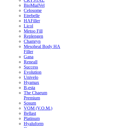
CRYSTAL
BioMialVel
Celosome
Etrebelle
HAFiller
Licol
Metoo Fill
Replengen
Chamryn
Mesoheal Body HA
Filler
Gana
Reneall
Success
Evolution
Univelo
Hyamax
B-esta
The Chaeum
Premium
Sosum
VOM (V.O.M.)
Bellast
Platinum
Hyaluform