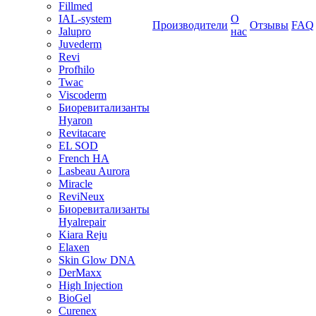
Fillmed
IAL-system
О
Производители
Отзывы
FAQ
Jalupro
нас
Juvederm
Revi
Profhilo
Twac
Viscoderm
Биоревитализанты
Hyaron
Revitacare
EL SOD
French HA
Lasbeau Aurora
Miracle
ReviNeux
Биоревитализанты
Hyalrepair
Kiara Reju
Elaxen
Skin Glow DNA
DerMaxx
High Injection
BioGel
Curenex