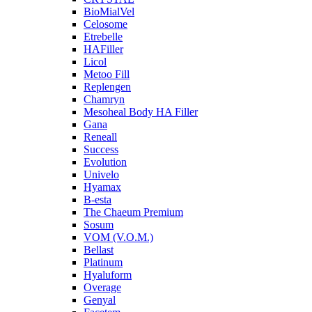
BioMialVel
Celosome
Etrebelle
HAFiller
Licol
Metoo Fill
Replengen
Chamryn
Mesoheal Body HA Filler
Gana
Reneall
Success
Evolution
Univelo
Hyamax
B-esta
The Chaeum Premium
Sosum
VOM (V.O.M.)
Bellast
Platinum
Hyaluform
Overage
Genyal