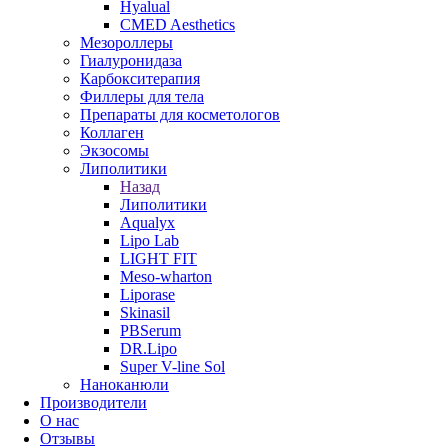
Hyalual
CMED Aesthetics
Мезороллеры
Гиалуронидаза
Карбокситерапия
Филлеры для тела
Препараты для косметологов
Коллаген
Экзосомы
Липолитики
Назад
Липолитики
Aqualyx
Lipo Lab
LIGHT FIT
Meso-wharton
Liporase
Skinasil
PBSerum
DR.Lipo
Super V-line Sol
Наноканюли
Производители
О нас
Отзывы