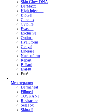
Skin Glow DNA
DerMaxx
High Injection
BioGel
Curenex
Cytolife
Evasion
Exclusive
Optima
Hyaluform
Genyal
Linerase
Nucleoform
Repart
Bellarti
Ejal40
Ещё
Мезотерапия
Dermaheal
Fillmed
TOSKANI
Revitacare
SelaTox
Skinasil