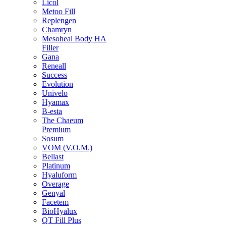
Licol
Metoo Fill
Replengen
Chamryn
Mesoheal Body HA
Filler
Gana
Reneall
Success
Evolution
Univelo
Hyamax
B-esta
The Chaeum
Premium
Sosum
VOM (V.O.M.)
Bellast
Platinum
Hyaluform
Overage
Genyal
Facetem
BioHyalux
QT Fill Plus