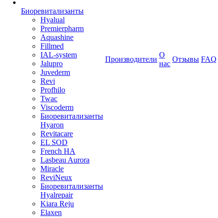
Биоревитализанты
Hyalual
Premierpharm
Aquashine
Fillmed
IAL-system
О
Производители
Отзывы
FAQ
Jalupro
нас
Juvederm
Revi
Profhilo
Twac
Viscoderm
Биоревитализанты
Hyaron
Revitacare
EL SOD
French HA
Lasbeau Aurora
Miracle
ReviNeux
Биоревитализанты
Hyalrepair
Kiara Reju
Elaxen