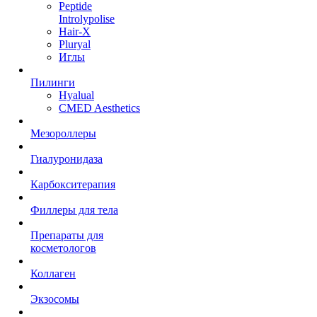
Peptide
Introlypolise
Hair-X
Pluryal
Иглы
Пилинги
Hyalual
CMED Aesthetics
Мезороллеры
Гиалуронидаза
Карбокситерапия
Филлеры для тела
Препараты для
косметологов
Коллаген
Экзосомы