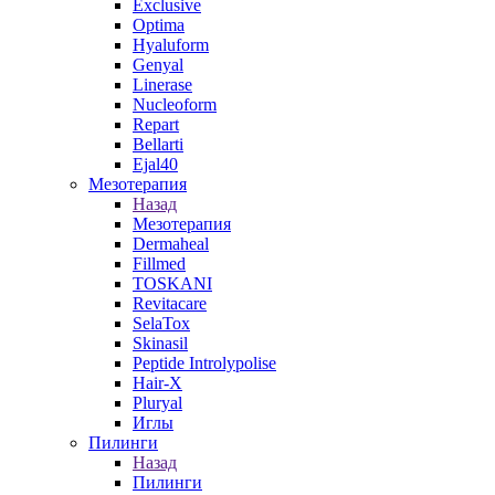
Exclusive
Optima
Hyaluform
Genyal
Linerase
Nucleoform
Repart
Bellarti
Ejal40
Мезотерапия
Назад
Мезотерапия
Dermaheal
Fillmed
TOSKANI
Revitacare
SelaTox
Skinasil
Peptide Introlypolise
Hair-X
Pluryal
Иглы
Пилинги
Назад
Пилинги