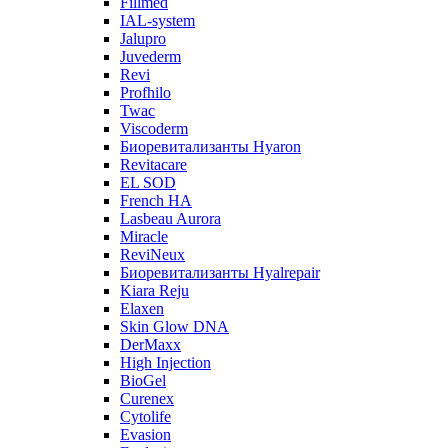
Fillmed
IAL-system
Jalupro
Juvederm
Revi
Profhilo
Twac
Viscoderm
Биоревитализанты Hyaron
Revitacare
EL SOD
French HA
Lasbeau Aurora
Miracle
ReviNeux
Биоревитализанты Hyalrepair
Kiara Reju
Elaxen
Skin Glow DNA
DerMaxx
High Injection
BioGel
Curenex
Cytolife
Evasion