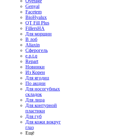
Overage
Genyal
Facetem
BioHyalux
QT Fill Plus
FillersHA
Для морщин
В лоб
Aliaxin
Сферогель
e.p.t.q
Repart
Новинки
Из Кореи
Для ягодиц
По акции
Для носогубных
складок
Для лица
Для контурной
пластики
Для губ
Для кожи вокруг
глаз
Ещё