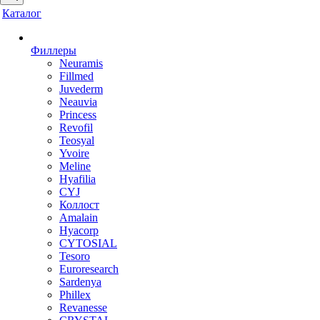
Каталог
Филлеры
Neuramis
Fillmed
Juvederm
Neauvia
Princess
Revofil
Teosyal
Yvoire
Meline
Hyafilia
CYJ
Коллост
Amalain
Hyacorp
CYTOSIAL
Tesoro
Euroresearch
Sardenya
Phillex
Revanesse