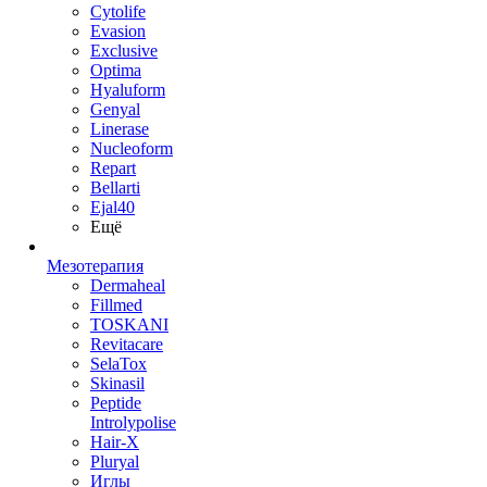
Cytolife
Evasion
Exclusive
Optima
Hyaluform
Genyal
Linerase
Nucleoform
Repart
Bellarti
Ejal40
Ещё
Мезотерапия
Dermaheal
Fillmed
TOSKANI
Revitacare
SelaTox
Skinasil
Peptide
Introlypolise
Hair-X
Pluryal
Иглы