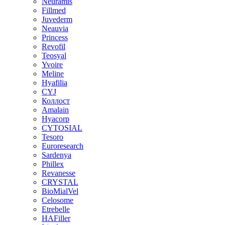
Neuramis
Fillmed
Juvederm
Neauvia
Princess
Revofil
Teosyal
Yvoire
Meline
Hyafilia
CYJ
Коллост
Amalain
Hyacorp
CYTOSIAL
Tesoro
Euroresearch
Sardenya
Phillex
Revanesse
CRYSTAL
BioMialVel
Celosome
Etrebelle
HAFiller