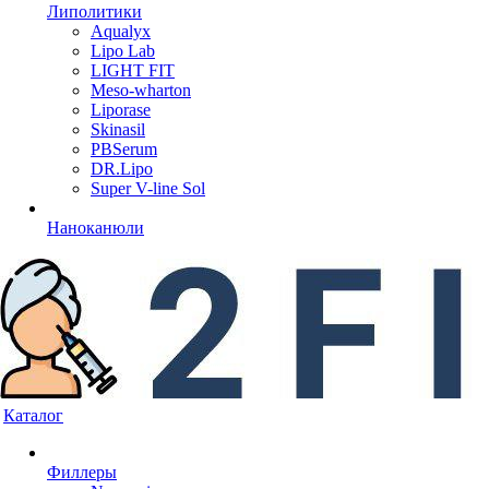
Липолитики
Aqualyx
Lipo Lab
LIGHT FIT
Meso-wharton
Liporase
Skinasil
PBSerum
DR.Lipo
Super V-line Sol
Наноканюли
Каталог
Филлеры