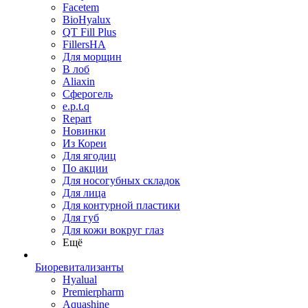
Facetem
BioHyalux
QT Fill Plus
FillersHA
Для морщин
В лоб
Aliaxin
Сферогель
e.p.t.q
Repart
Новинки
Из Кореи
Для ягодиц
По акции
Для носогубных складок
Для лица
Для контурной пластики
Для губ
Для кожи вокруг глаз
Ещё
Биоревитализанты
Hyalual
Premierpharm
Aquashine