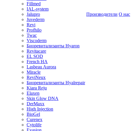
Fillmed
IAL-system
Jalupro
Производители
О нас
Juvederm
Revi
Profhilo
Twac
Viscoderm
Биоревитализанты Hyaron
Revitacare
EL SOD
French HA
Lasbeau Aurora
Miracle
ReviNeux
Биоревитализанты Hyalrepair
Kiara Reju
Elaxen
Skin Glow DNA
DerMaxx
High Injection
BioGel
Curenex
Cytolife
Evasion