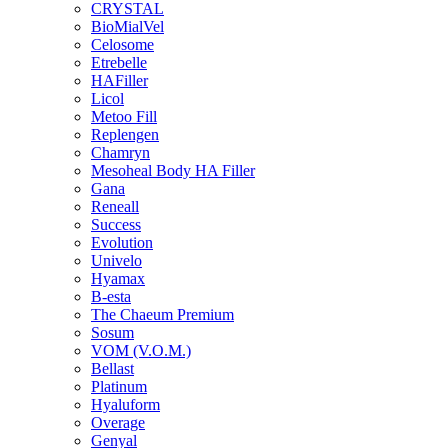
CRYSTAL
BioMialVel
Celosome
Etrebelle
HAFiller
Licol
Metoo Fill
Replengen
Chamryn
Mesoheal Body HA Filler
Gana
Reneall
Success
Evolution
Univelo
Hyamax
B-esta
The Chaeum Premium
Sosum
VOM (V.O.M.)
Bellast
Platinum
Hyaluform
Overage
Genyal