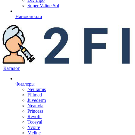
DR.Lipo
Super V-line Sol
Наноканюли
Каталог
Филлеры
Neuramis
Fillmed
Juvederm
Neauvia
Princess
Revofil
Teosyal
Yvoire
Meline