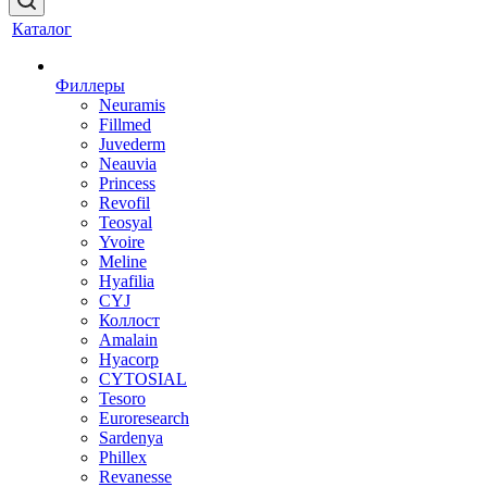
Каталог
Филлеры
Neuramis
Fillmed
Juvederm
Neauvia
Princess
Revofil
Teosyal
Yvoire
Meline
Hyafilia
CYJ
Коллост
Amalain
Hyacorp
CYTOSIAL
Tesoro
Euroresearch
Sardenya
Phillex
Revanesse