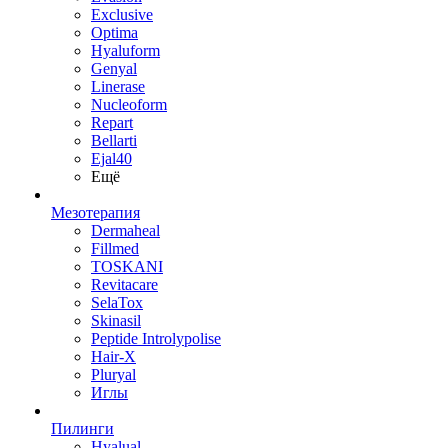
Exclusive
Optima
Hyaluform
Genyal
Linerase
Nucleoform
Repart
Bellarti
Ejal40
Ещё
Мезотерапия
Dermaheal
Fillmed
TOSKANI
Revitacare
SelaTox
Skinasil
Peptide Introlypolise
Hair-X
Pluryal
Иглы
Пилинги
Hyalual