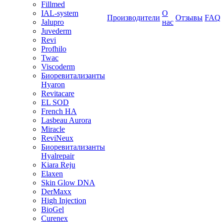
Fillmed
IAL-system
О
Производители
Отзывы
FAQ
Jalupro
нас
Juvederm
Revi
Profhilo
Twac
Viscoderm
Биоревитализанты
Hyaron
Revitacare
EL SOD
French HA
Lasbeau Aurora
Miracle
ReviNeux
Биоревитализанты
Hyalrepair
Kiara Reju
Elaxen
Skin Glow DNA
DerMaxx
High Injection
BioGel
Curenex