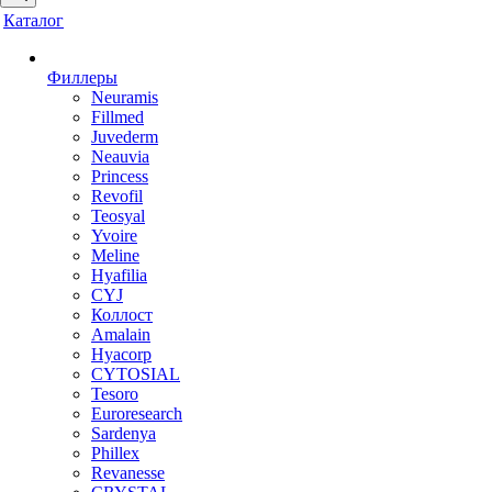
Каталог
Филлеры
Neuramis
Fillmed
Juvederm
Neauvia
Princess
Revofil
Teosyal
Yvoire
Meline
Hyafilia
CYJ
Коллост
Amalain
Hyacorp
CYTOSIAL
Tesoro
Euroresearch
Sardenya
Phillex
Revanesse