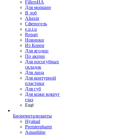
FillersHA
Для морщин
В лоб
Aliaxin
Сферогель
e.p.t.q
Repart
Новинки
Из Кореи
Для ягодиц
По акции
Для носогубных
складок
Для лица
Для контурной
пластики
Для губ
Для кожи вокруг
глаз
Ещё
Биоревитализанты
Hyalual
Premierpharm
Aquashine