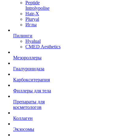
Peptide
Introlypolise
Hair-X
Pluryal
Иглы
Пилинги
Hyalual
CMED Aesthetics
Мезороллеры
Гиалуронидаза
Карбокситерапия
Филлеры для тела
Препараты для
косметологов
Коллаген
Экзосомы