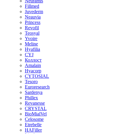
Neuramis
Fillmed
Juvederm
Neauvia
Princess
Revofil
Teosyal
Yvoire
Meline
Hyafilia
CYJ
Коллост
Amalain
Hyacorp
CYTOSIAL
Tesoro
Euroresearch
Sardenya
Phillex
Revanesse
CRYSTAL
BioMialVel
Celosome
Etrebelle
HAFiller