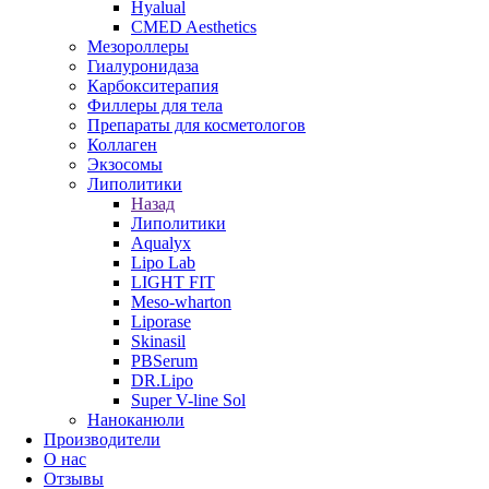
Hyalual
CMED Aesthetics
Мезороллеры
Гиалуронидаза
Карбокситерапия
Филлеры для тела
Препараты для косметологов
Коллаген
Экзосомы
Липолитики
Назад
Липолитики
Aqualyx
Lipo Lab
LIGHT FIT
Meso-wharton
Liporase
Skinasil
PBSerum
DR.Lipo
Super V-line Sol
Наноканюли
Производители
О нас
Отзывы