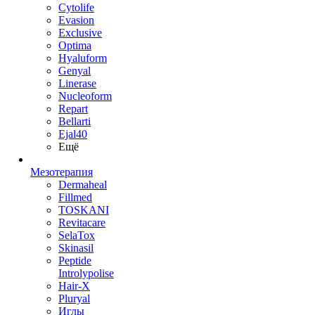
Cytolife
Evasion
Exclusive
Optima
Hyaluform
Genyal
Linerase
Nucleoform
Repart
Bellarti
Ejal40
Ещё
Мезотерапия
Dermaheal
Fillmed
TOSKANI
Revitacare
SelaTox
Skinasil
Peptide
Introlypolise
Hair-X
Pluryal
Иглы