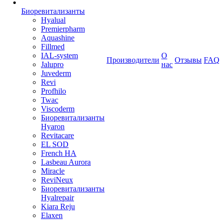
Биоревитализанты
Hyalual
Premierpharm
Aquashine
Fillmed
IAL-system
О
Производители
Отзывы
FAQ
Jalupro
нас
Juvederm
Revi
Profhilo
Twac
Viscoderm
Биоревитализанты
Hyaron
Revitacare
EL SOD
French HA
Lasbeau Aurora
Miracle
ReviNeux
Биоревитализанты
Hyalrepair
Kiara Reju
Elaxen