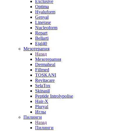
Exclusive
Optima
Hyaluform
Genyal
Linerase
Nucleoform
Repart
Bellarti
Ejal40
Мезотерапия
Назад
Мезотерапия
Dermaheal
Fillmed
TOSKANI
Revitacare
SelaTox
Skinasil
Peptide Introlypolise
Hair-X
Pluryal
Иглы
Пилинги
Назад
Пилинги