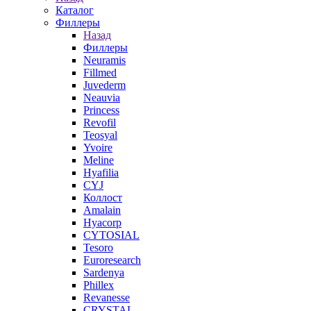
Каталог
Филлеры
Назад
Филлеры
Neuramis
Fillmed
Juvederm
Neauvia
Princess
Revofil
Teosyal
Yvoire
Meline
Hyafilia
CYJ
Коллост
Amalain
Hyacorp
CYTOSIAL
Tesoro
Euroresearch
Sardenya
Phillex
Revanesse
CRYSTAL