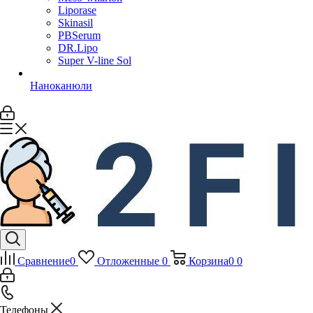
Liporase
Skinasil
PBSerum
DR.Lipo
Super V-line Sol
Наноканюли
Сравнение
0
Отложенные
0
Корзина
0
0
Телефоны