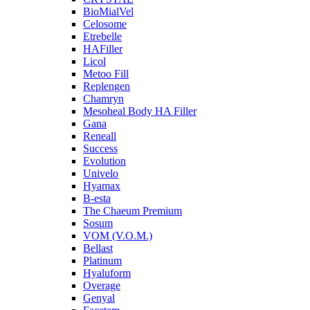
BioMialVel
Celosome
Etrebelle
HAFiller
Licol
Metoo Fill
Replengen
Chamryn
Mesoheal Body HA Filler
Gana
Reneall
Success
Evolution
Univelo
Hyamax
B-esta
The Chaeum Premium
Sosum
VOM (V.O.M.)
Bellast
Platinum
Hyaluform
Overage
Genyal