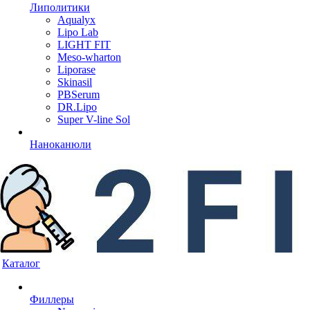
Липолитики
Aqualyx
Lipo Lab
LIGHT FIT
Meso-wharton
Liporase
Skinasil
PBSerum
DR.Lipo
Super V-line Sol
Наноканюли
Каталог
Филлеры