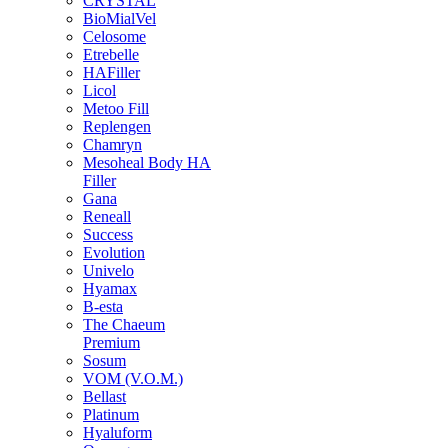
CRYSTAL
BioMialVel
Celosome
Etrebelle
HAFiller
Licol
Metoo Fill
Replengen
Chamryn
Mesoheal Body HA
Filler
Gana
Reneall
Success
Evolution
Univelo
Hyamax
B-esta
The Chaeum
Premium
Sosum
VOM (V.O.M.)
Bellast
Platinum
Hyaluform