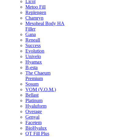
Licol
Metoo Fill
Replengen
Chamryn
Mesoheal Body HA
Filler
Gana
Reneall
Success
Evolution
Univelo
Hyamax
B-esta
The Chaeum
Premium
Sosum
VOM (V.O.M.)
Bellast
Platinum
Hyaluform
Overage
Genyal
Facetem
BioHyalux
QT Fill Plus