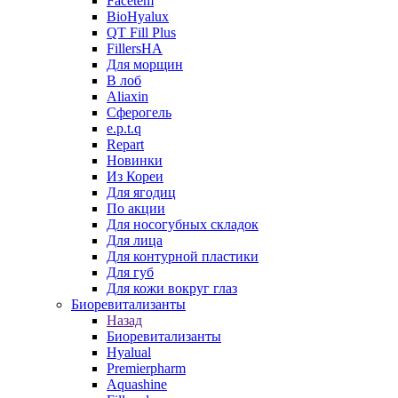
Facetem
BioHyalux
QT Fill Plus
FillersHA
Для морщин
В лоб
Aliaxin
Сферогель
e.p.t.q
Repart
Новинки
Из Кореи
Для ягодиц
По акции
Для носогубных складок
Для лица
Для контурной пластики
Для губ
Для кожи вокруг глаз
Биоревитализанты
Назад
Биоревитализанты
Hyalual
Premierpharm
Aquashine