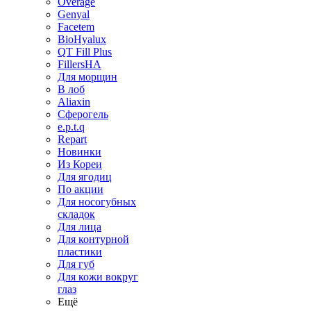
Overage
Genyal
Facetem
BioHyalux
QT Fill Plus
FillersHA
Для морщин
В лоб
Aliaxin
Сферогель
e.p.t.q
Repart
Новинки
Из Кореи
Для ягодиц
По акции
Для носогубных
складок
Для лица
Для контурной
пластики
Для губ
Для кожи вокруг
глаз
Ещё