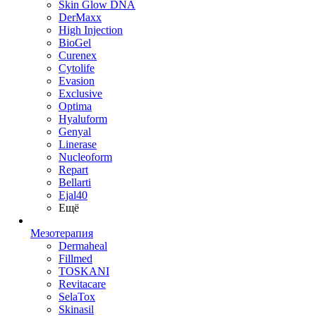
Skin Glow DNA
DerMaxx
High Injection
BioGel
Curenex
Cytolife
Evasion
Exclusive
Optima
Hyaluform
Genyal
Linerase
Nucleoform
Repart
Bellarti
Ejal40
Ещё
Мезотерапия
Dermaheal
Fillmed
TOSKANI
Revitacare
SelaTox
Skinasil