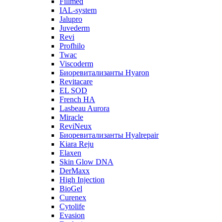
Fillmed
IAL-system
Jalupro
Juvederm
Revi
Profhilo
Twac
Viscoderm
Биоревитализанты Hyaron
Revitacare
EL SOD
French HA
Lasbeau Aurora
Miracle
ReviNeux
Биоревитализанты Hyalrepair
Kiara Reju
Elaxen
Skin Glow DNA
DerMaxx
High Injection
BioGel
Curenex
Cytolife
Evasion