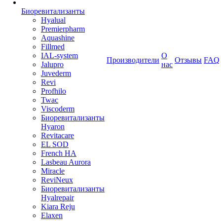
Биоревитализанты
Hyalual
Premierpharm
Aquashine
Fillmed
IAL-system
О
Производители
Отзывы
FAQ
Jalupro
нас
Juvederm
Revi
Profhilo
Twac
Viscoderm
Биоревитализанты
Hyaron
Revitacare
EL SOD
French HA
Lasbeau Aurora
Miracle
ReviNeux
Биоревитализанты
Hyalrepair
Kiara Reju
Elaxen