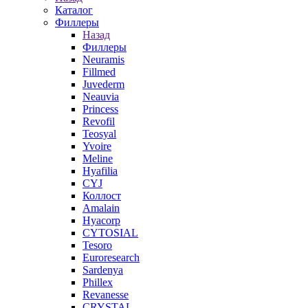
Каталог
Филлеры
Назад
Филлеры
Neuramis
Fillmed
Juvederm
Neauvia
Princess
Revofil
Teosyal
Yvoire
Meline
Hyafilia
CYJ
Коллост
Amalain
Hyacorp
CYTOSIAL
Tesoro
Euroresearch
Sardenya
Phillex
Revanesse
CRYSTAL