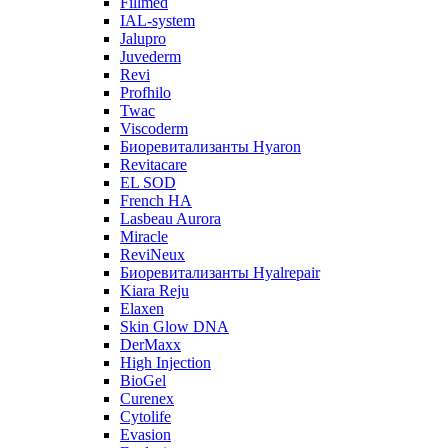
Fillmed
IAL-system
Jalupro
Juvederm
Revi
Profhilo
Twac
Viscoderm
Биоревитализанты Hyaron
Revitacare
EL SOD
French HA
Lasbeau Aurora
Miracle
ReviNeux
Биоревитализанты Hyalrepair
Kiara Reju
Elaxen
Skin Glow DNA
DerMaxx
High Injection
BioGel
Curenex
Cytolife
Evasion