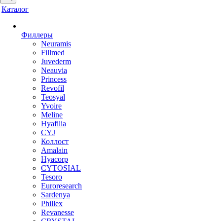
Каталог
Филлеры
Neuramis
Fillmed
Juvederm
Neauvia
Princess
Revofil
Teosyal
Yvoire
Meline
Hyafilia
CYJ
Коллост
Amalain
Hyacorp
CYTOSIAL
Tesoro
Euroresearch
Sardenya
Phillex
Revanesse