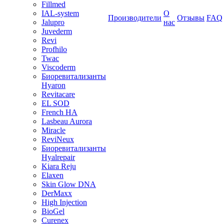
Fillmed
IAL-system
О
Производители
Отзывы
FAQ
Jalupro
нас
Juvederm
Revi
Profhilo
Twac
Viscoderm
Биоревитализанты
Hyaron
Revitacare
EL SOD
French HA
Lasbeau Aurora
Miracle
ReviNeux
Биоревитализанты
Hyalrepair
Kiara Reju
Elaxen
Skin Glow DNA
DerMaxx
High Injection
BioGel
Curenex