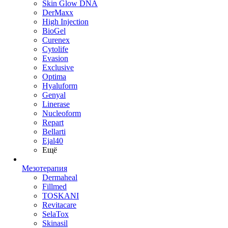
Skin Glow DNA
DerMaxx
High Injection
BioGel
Curenex
Cytolife
Evasion
Exclusive
Optima
Hyaluform
Genyal
Linerase
Nucleoform
Repart
Bellarti
Ejal40
Ещё
Мезотерапия
Dermaheal
Fillmed
TOSKANI
Revitacare
SelaTox
Skinasil