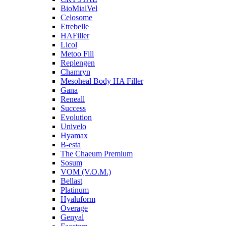
BioMialVel
Celosome
Etrebelle
HAFiller
Licol
Metoo Fill
Replengen
Chamryn
Mesoheal Body HA Filler
Gana
Reneall
Success
Evolution
Univelo
Hyamax
B-esta
The Chaeum Premium
Sosum
VOM (V.O.M.)
Bellast
Platinum
Hyaluform
Overage
Genyal