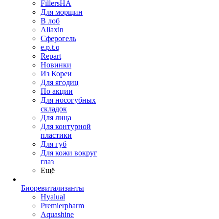
FillersHA
Для морщин
В лоб
Aliaxin
Сферогель
e.p.t.q
Repart
Новинки
Из Кореи
Для ягодиц
По акции
Для носогубных
складок
Для лица
Для контурной
пластики
Для губ
Для кожи вокруг
глаз
Ещё
Биоревитализанты
Hyalual
Premierpharm
Aquashine