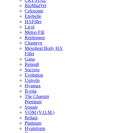
CRYSTAL
BioMialVel
Celosome
Etrebelle
HAFiller
Licol
Metoo Fill
Replengen
Chamryn
Mesoheal Body HA
Filler
Gana
Reneall
Success
Evolution
Univelo
Hyamax
B-esta
The Chaeum
Premium
Sosum
VOM (V.O.M.)
Bellast
Platinum
Hyaluform