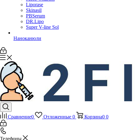
Liporase
Skinasil
PBSerum
DR.Lipo
Super V-line Sol
Наноканюли
Сравнение
0
Отложенные
0
Корзина
0
0
Телефоны