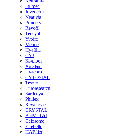
Neuramis
Fillmed
Juvederm
Neauvia
Princess
Revofil
Teosyal
Yvoire
Meline
Hyafilia
CYJ
Коллост
Amalain
Hyacorp
CYTOSIAL
Tesoro
Euroresearch
Sardenya
Phillex
Revanesse
CRYSTAL
BioMialVel
Celosome
Etrebelle
HAFiller