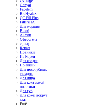
Overage
Genyal
Facetem
BioHyalux
QT Fill Plus
FillersHA
Для морщин
В лоб
Aliaxin
Сферогель
e.p.t.q
Repart
Новинки
Из Кореи
Для ягодиц
По акции
Для носогубных
складок
Для лица
Для контурной
пластики
Для губ
Для кожи вокруг
глаз
Ещё