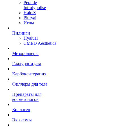
Peptide
Introlypolise
Hair-X
Pluryal
Иглы
Пилинги
Hyalual
CMED Aesthetics
Мезороллеры
Гиалуронидаза
Карбокситерапия
Филлеры для тела
Препараты для
косметологов
Коллаген
Экзосомы