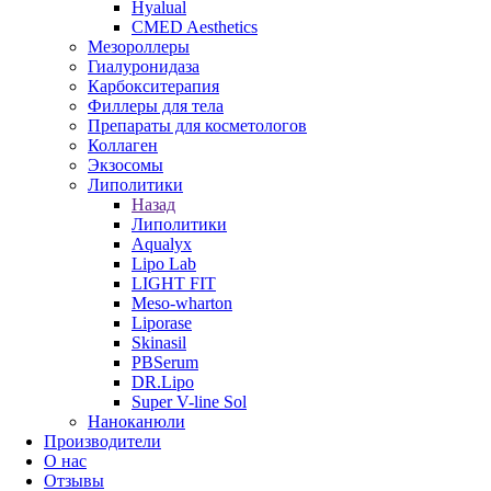
Hyalual
CMED Aesthetics
Мезороллеры
Гиалуронидаза
Карбокситерапия
Филлеры для тела
Препараты для косметологов
Коллаген
Экзосомы
Липолитики
Назад
Липолитики
Aqualyx
Lipo Lab
LIGHT FIT
Meso-wharton
Liporase
Skinasil
PBSerum
DR.Lipo
Super V-line Sol
Наноканюли
Производители
О нас
Отзывы