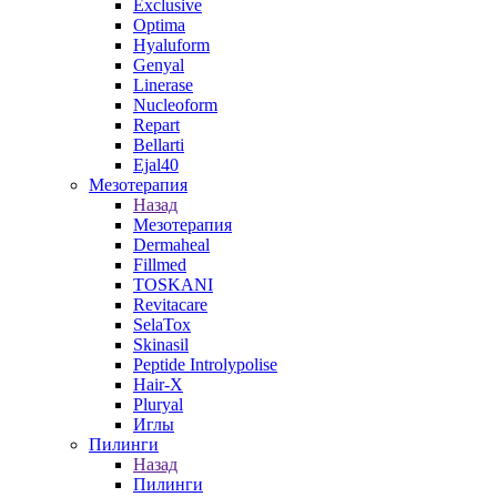
Exclusive
Optima
Hyaluform
Genyal
Linerase
Nucleoform
Repart
Bellarti
Ejal40
Мезотерапия
Назад
Мезотерапия
Dermaheal
Fillmed
TOSKANI
Revitacare
SelaTox
Skinasil
Peptide Introlypolise
Hair-X
Pluryal
Иглы
Пилинги
Назад
Пилинги