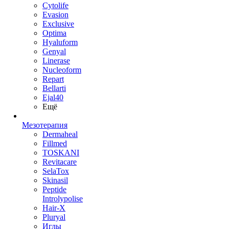
Cytolife
Evasion
Exclusive
Optima
Hyaluform
Genyal
Linerase
Nucleoform
Repart
Bellarti
Ejal40
Ещё
Мезотерапия
Dermaheal
Fillmed
TOSKANI
Revitacare
SelaTox
Skinasil
Peptide
Introlypolise
Hair-X
Pluryal
Иглы