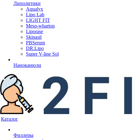
Липолитики
Aqualyx
Lipo Lab
LIGHT FIT
Meso-wharton
Liporase
Skinasil
PBSerum
DR.Lipo
Super V-line Sol
Наноканюли
Каталог
Филлеры