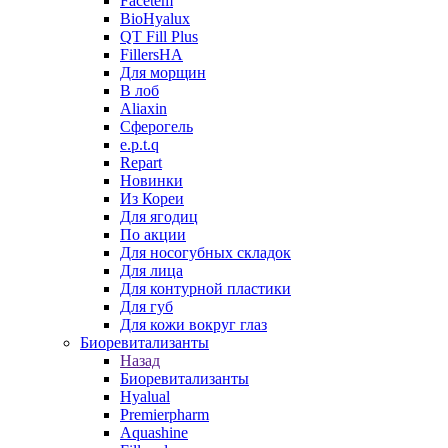
Facetem
BioHyalux
QT Fill Plus
FillersHA
Для морщин
В лоб
Aliaxin
Сферогель
e.p.t.q
Repart
Новинки
Из Кореи
Для ягодиц
По акции
Для носогубных складок
Для лица
Для контурной пластики
Для губ
Для кожи вокруг глаз
Биоревитализанты
Назад
Биоревитализанты
Hyalual
Premierpharm
Aquashine