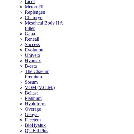
Licol
Metoo Fill
Replengen
Chamryn
Mesoheal Body HA
Filler
Gana
Reneall
Success
Evolution
Univelo
Hyamax
B-esta
The Chaeum
Premium
Sosum
VOM (V.O.M.)
Bellast
Platinum
Hyaluform
Overage
Genyal
Facetem
BioHyalux
QT Fill Plus