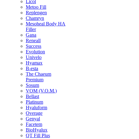
Licol
Metoo Fill
Replengen
Chamryn
Mesoheal Body HA
Filler
Gana
Reneall
Success
Evolution
Univelo
Hyamax
B-esta
The Chaeum
Premium
Sosum
VOM (V.O.M.)
Bellast
Platinum
Hyaluform
Overage
Genyal
Facetem
BioHyalux
QT Fill Plus