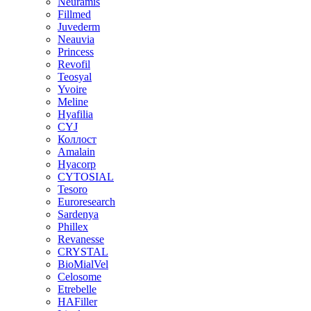
Neuramis
Fillmed
Juvederm
Neauvia
Princess
Revofil
Teosyal
Yvoire
Meline
Hyafilia
CYJ
Коллост
Amalain
Hyacorp
CYTOSIAL
Tesoro
Euroresearch
Sardenya
Phillex
Revanesse
CRYSTAL
BioMialVel
Celosome
Etrebelle
HAFiller