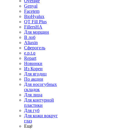
Overage
Genyal
Facetem
BioHyalux
QT Fill Plus
FillersHA
Для морщин
В лоб
Aliaxin
Сферогель
e.p.t.q
Repart
Новинки
Из Кореи
Для ягодиц
По акции
Для носогубных
складок
Для лица
Для контурной
пластики
Для губ
Для кожи вокруг
глаз
Ещё