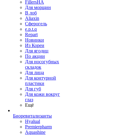
FillersHA
Для морщин
В лоб
Aliaxin
Сферогель
e.p.t.q
Repart
Новинки
Из Кореи
Для ягодиц
По акции
Для носогубных
складок
Для лица
Для контурной
пластики
Для губ
Для кожи вокруг
глаз
Ещё
Биоревитализанты
Hyalual
Premierpharm
Aquashine