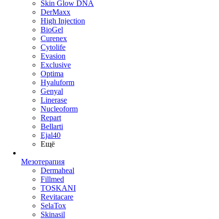
Skin Glow DNA
DerMaxx
High Injection
BioGel
Curenex
Cytolife
Evasion
Exclusive
Optima
Hyaluform
Genyal
Linerase
Nucleoform
Repart
Bellarti
Ejal40
Ещё
Мезотерапия
Dermaheal
Fillmed
TOSKANI
Revitacare
SelaTox
Skinasil