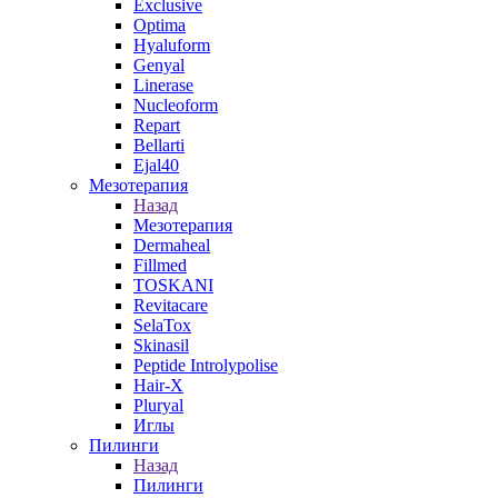
Exclusive
Optima
Hyaluform
Genyal
Linerase
Nucleoform
Repart
Bellarti
Ejal40
Мезотерапия
Назад
Мезотерапия
Dermaheal
Fillmed
TOSKANI
Revitacare
SelaTox
Skinasil
Peptide Introlypolise
Hair-X
Pluryal
Иглы
Пилинги
Назад
Пилинги