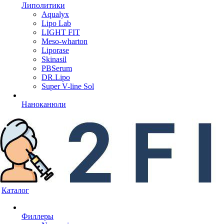
Липолитики
Aqualyx
Lipo Lab
LIGHT FIT
Meso-wharton
Liporase
Skinasil
PBSerum
DR.Lipo
Super V-line Sol
Наноканюли
Каталог
Филлеры