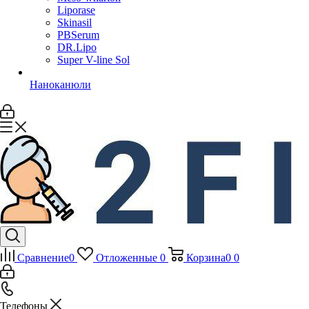
Liporase
Skinasil
PBSerum
DR.Lipo
Super V-line Sol
Наноканюли
Сравнение
0
Отложенные
0
Корзина
0
0
Телефоны