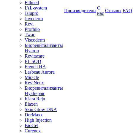
Fillmed
IAL-system
О
Производители
Отзывы
FAQ
Jalupro
нас
Juvederm
Revi
Profhilo
Twac
Viscoderm
Биоревитализанты
Hyaron
Revitacare
EL SOD
French HA
Lasbeau Aurora
Miracle
ReviNeux
Биоревитализанты
Hyalrepair
Kiara Reju
Elaxen
Skin Glow DNA
DerMaxx
High Injection
BioGel
Curenex