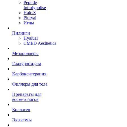
Peptide
Introlypolise
Hair-X
Pluryal
Иглы
Пилинги
Hyalual
CMED Aesthetics
Мезороллеры
Гиалуронидаза
Карбокситерапия
Филлеры для тела
Препараты для
косметологов
Коллаген
Экзосомы