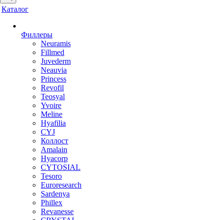
Каталог
Филлеры
Neuramis
Fillmed
Juvederm
Neauvia
Princess
Revofil
Teosyal
Yvoire
Meline
Hyafilia
CYJ
Коллост
Amalain
Hyacorp
CYTOSIAL
Tesoro
Euroresearch
Sardenya
Phillex
Revanesse