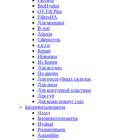
Facetem
BioHyalux
QT Fill Plus
FillersHA
Для морщин
В лоб
Aliaxin
Сферогель
e.p.t.q
Repart
Новинки
Из Кореи
Для ягодиц
По акции
Для носогубных складок
Для лица
Для контурной пластики
Для губ
Для кожи вокруг глаз
Биоревитализанты
Назад
Биоревитализанты
Hyalual
Premierpharm
Aquashine