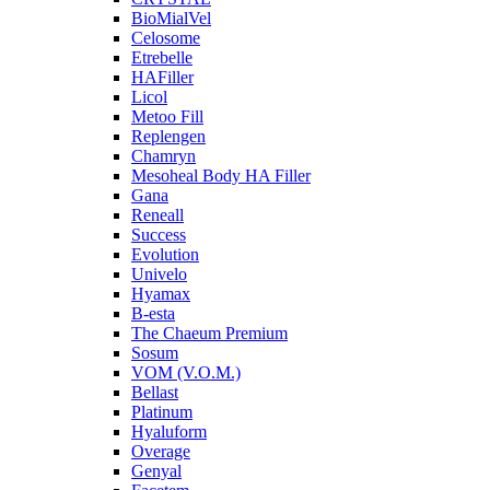
BioMialVel
Celosome
Etrebelle
HAFiller
Licol
Metoo Fill
Replengen
Chamryn
Mesoheal Body HA Filler
Gana
Reneall
Success
Evolution
Univelo
Hyamax
B-esta
The Chaeum Premium
Sosum
VOM (V.O.M.)
Bellast
Platinum
Hyaluform
Overage
Genyal