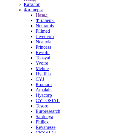
Каталог
Филлеры
Назад
Филлеры
Neuramis
Fillmed
Juvederm
Neauvia
Princess
Revofil
Teosyal
Yvoire
Meline
Hyafilia
CYJ
Коллост
Amalain
Hyacorp
CYTOSIAL
Tesoro
Euroresearch
Sardenya
Phillex
Revanesse
CRYSTAL