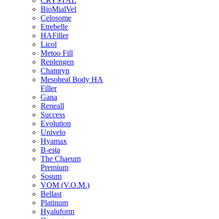
CRYSTAL
BioMialVel
Celosome
Etrebelle
HAFiller
Licol
Metoo Fill
Replengen
Chamryn
Mesoheal Body HA
Filler
Gana
Reneall
Success
Evolution
Univelo
Hyamax
B-esta
The Chaeum
Premium
Sosum
VOM (V.O.M.)
Bellast
Platinum
Hyaluform