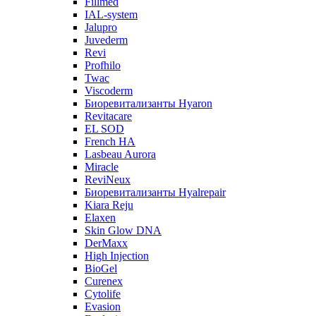
Fillmed
IAL-system
Jalupro
Juvederm
Revi
Profhilo
Twac
Viscoderm
Биоревитализанты Hyaron
Revitacare
EL SOD
French HA
Lasbeau Aurora
Miracle
ReviNeux
Биоревитализанты Hyalrepair
Kiara Reju
Elaxen
Skin Glow DNA
DerMaxx
High Injection
BioGel
Curenex
Cytolife
Evasion