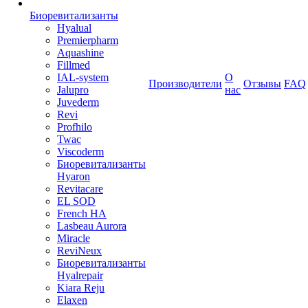
Биоревитализанты
Hyalual
Premierpharm
Aquashine
Fillmed
IAL-system
О
Производители
Отзывы
FAQ
Jalupro
нас
Juvederm
Revi
Profhilo
Twac
Viscoderm
Биоревитализанты
Hyaron
Revitacare
EL SOD
French HA
Lasbeau Aurora
Miracle
ReviNeux
Биоревитализанты
Hyalrepair
Kiara Reju
Elaxen