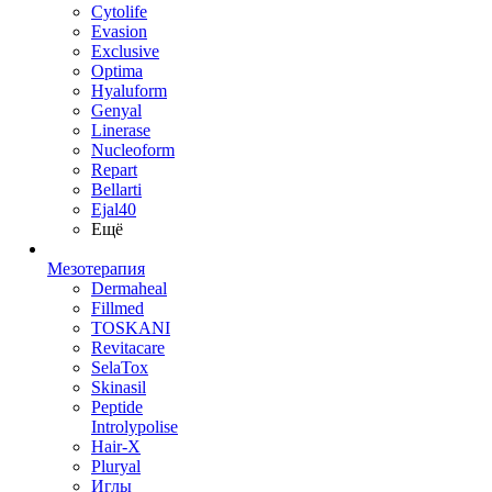
Cytolife
Evasion
Exclusive
Optima
Hyaluform
Genyal
Linerase
Nucleoform
Repart
Bellarti
Ejal40
Ещё
Мезотерапия
Dermaheal
Fillmed
TOSKANI
Revitacare
SelaTox
Skinasil
Peptide
Introlypolise
Hair-X
Pluryal
Иглы