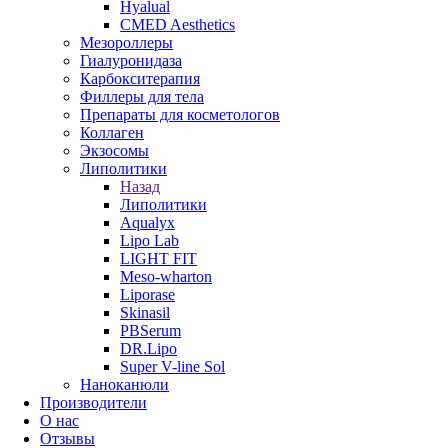
Hyalual
CMED Aesthetics
Мезороллеры
Гиалуронидаза
Карбокситерапия
Филлеры для тела
Препараты для косметологов
Коллаген
Экзосомы
Липолитики
Назад
Липолитики
Aqualyx
Lipo Lab
LIGHT FIT
Meso-wharton
Liporase
Skinasil
PBSerum
DR.Lipo
Super V-line Sol
Наноканюли
Производители
О нас
Отзывы