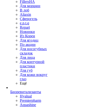
FillersHA
Для морщин
В лоб
Aliaxin
Сферогель
e.p.t.q
Repart
Новинки
Из Кореи
Для ягодиц
По акции
Для носогубных
складок
Для лица
Для контурной
пластики
Для губ
Для кожи вокруг
глаз
Ещё
Биоревитализанты
Hyalual
Premierpharm
Aquashine