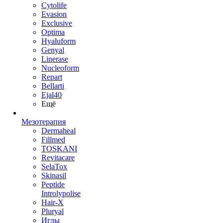
Cytolife
Evasion
Exclusive
Optima
Hyaluform
Genyal
Linerase
Nucleoform
Repart
Bellarti
Ejal40
Ещё
Мезотерапия
Dermaheal
Fillmed
TOSKANI
Revitacare
SelaTox
Skinasil
Peptide
Introlypolise
Hair-X
Pluryal
Иглы