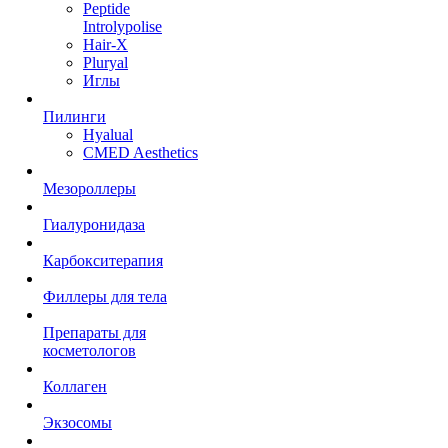
Peptide
Introlypolise
Hair-X
Pluryal
Иглы
Пилинги
Hyalual
CMED Aesthetics
Мезороллеры
Гиалуронидаза
Карбокситерапия
Филлеры для тела
Препараты для
косметологов
Коллаген
Экзосомы