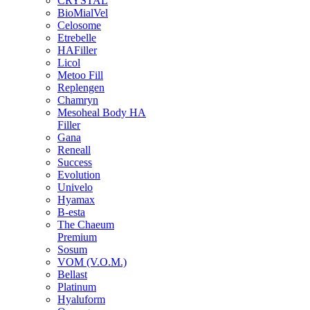
CRYSTAL
BioMialVel
Celosome
Etrebelle
HAFiller
Licol
Metoo Fill
Replengen
Chamryn
Mesoheal Body HA
Filler
Gana
Reneall
Success
Evolution
Univelo
Hyamax
B-esta
The Chaeum
Premium
Sosum
VOM (V.O.M.)
Bellast
Platinum
Hyaluform