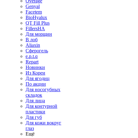
Overage
Genyal
Facetem
BioHyalux
QT Fill Plus
FillersHA
Для морщин
В лоб
Aliaxin
Сферогель
e.p.t.q
Repart
Новинки
Из Кореи
Для ягодиц
По акции
Для носогубных
складок
Для лица
Для контурной
пластики
Для губ
Для кожи вокруг
глаз
Ещё