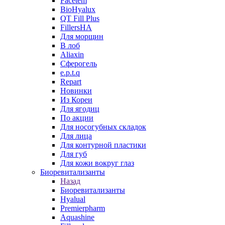
Facetem
BioHyalux
QT Fill Plus
FillersHA
Для морщин
В лоб
Aliaxin
Сферогель
e.p.t.q
Repart
Новинки
Из Кореи
Для ягодиц
По акции
Для носогубных складок
Для лица
Для контурной пластики
Для губ
Для кожи вокруг глаз
Биоревитализанты
Назад
Биоревитализанты
Hyalual
Premierpharm
Aquashine