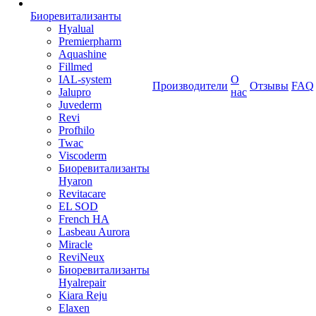
Биоревитализанты
Hyalual
Premierpharm
Aquashine
Fillmed
IAL-system
О
Производители
Отзывы
FAQ
Jalupro
нас
Juvederm
Revi
Profhilo
Twac
Viscoderm
Биоревитализанты
Hyaron
Revitacare
EL SOD
French HA
Lasbeau Aurora
Miracle
ReviNeux
Биоревитализанты
Hyalrepair
Kiara Reju
Elaxen