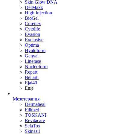
Skin Glow DNA
DerMaxx
High Injection
BioGel
Curenex
Cytolife
Evasion
Exclusive
Optima
Hyaluform
Genyal
Linerase
Nucleoform
Repart
Bellarti
Ejal40
Ещё
Мезотерапия
Dermaheal
Fillmed
TOSKANI
Revitacare
SelaTox
Skinasil