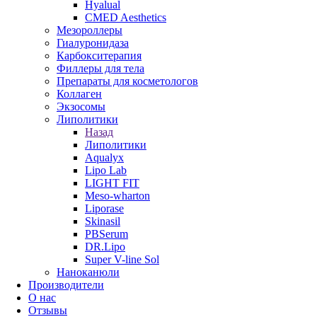
Hyalual
CMED Aesthetics
Мезороллеры
Гиалуронидаза
Карбокситерапия
Филлеры для тела
Препараты для косметологов
Коллаген
Экзосомы
Липолитики
Назад
Липолитики
Aqualyx
Lipo Lab
LIGHT FIT
Meso-wharton
Liporase
Skinasil
PBSerum
DR.Lipo
Super V-line Sol
Наноканюли
Производители
О нас
Отзывы