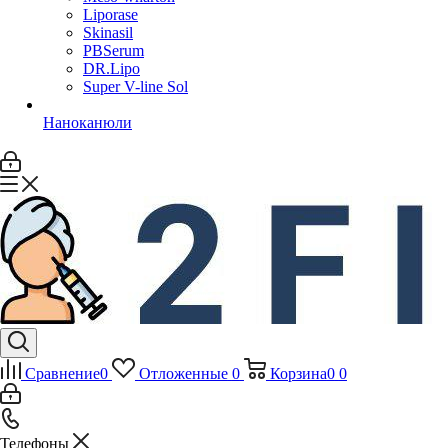
Liporase
Skinasil
PBSerum
DR.Lipo
Super V-line Sol
Наноканюли
Сравнение
0
Отложенные
0
Корзина
0
0
Телефоны