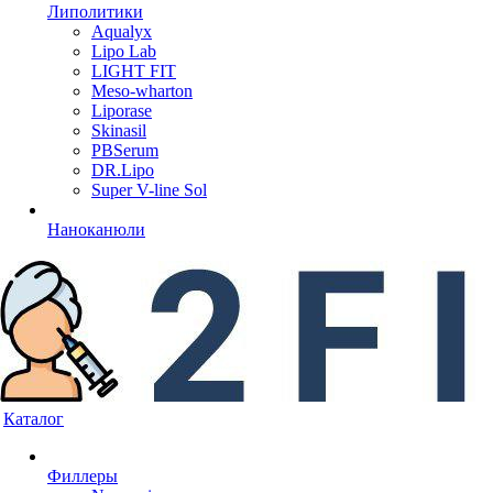
Липолитики
Aqualyx
Lipo Lab
LIGHT FIT
Meso-wharton
Liporase
Skinasil
PBSerum
DR.Lipo
Super V-line Sol
Наноканюли
Каталог
Филлеры