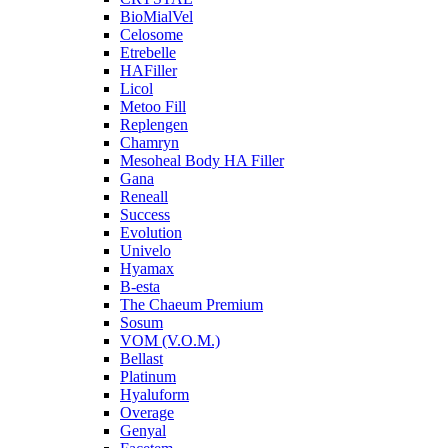
BioMialVel
Celosome
Etrebelle
HAFiller
Licol
Metoo Fill
Replengen
Chamryn
Mesoheal Body HA Filler
Gana
Reneall
Success
Evolution
Univelo
Hyamax
B-esta
The Chaeum Premium
Sosum
VOM (V.O.M.)
Bellast
Platinum
Hyaluform
Overage
Genyal