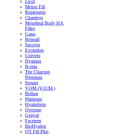
Licol
Metoo Fill
Replengen
Chamryn
Mesoheal Body HA
Filler
Gana
Reneall
Success
Evolution
Univelo
Hyamax
B-esta
The Chaeum
Premium
Sosum
VOM (V.O.M.)
Bellast
Platinum
Hyaluform
Overage
Genyal
Facetem
BioHyalux
QT Fill Plus