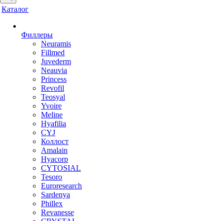
Каталог
Филлеры
Neuramis
Fillmed
Juvederm
Neauvia
Princess
Revofil
Teosyal
Yvoire
Meline
Hyafilia
CYJ
Коллост
Amalain
Hyacorp
CYTOSIAL
Tesoro
Euroresearch
Sardenya
Phillex
Revanesse