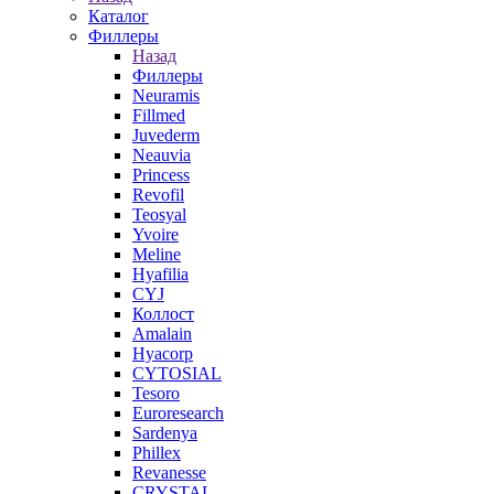
Каталог
Филлеры
Назад
Филлеры
Neuramis
Fillmed
Juvederm
Neauvia
Princess
Revofil
Teosyal
Yvoire
Meline
Hyafilia
CYJ
Коллост
Amalain
Hyacorp
CYTOSIAL
Tesoro
Euroresearch
Sardenya
Phillex
Revanesse
CRYSTAL