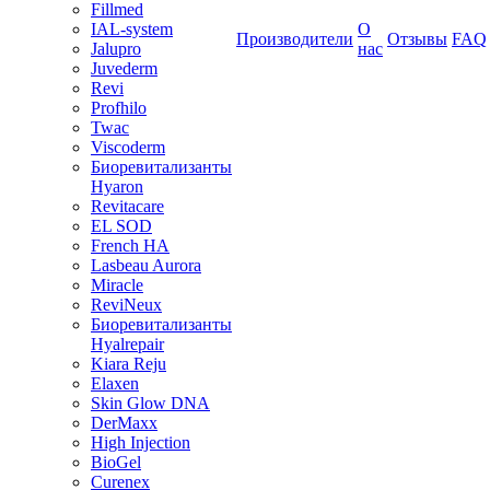
Fillmed
IAL-system
О
Производители
Отзывы
FAQ
Jalupro
нас
Juvederm
Revi
Profhilo
Twac
Viscoderm
Биоревитализанты
Hyaron
Revitacare
EL SOD
French HA
Lasbeau Aurora
Miracle
ReviNeux
Биоревитализанты
Hyalrepair
Kiara Reju
Elaxen
Skin Glow DNA
DerMaxx
High Injection
BioGel
Curenex