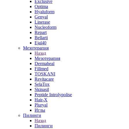
Exclusive
Optima
Hyaluform
Genyal
Linerase
Nucleoform
Repart
Bellarti
Ejal40
Мезотерапия
Назад
Мезотерапия
Dermaheal
Fillmed
TOSKANI
Revitacare
SelaTox
Skinasil
Peptide Introlypolise
Hair-X
Pluryal
Иглы
Пилинги
Назад
Пилинги