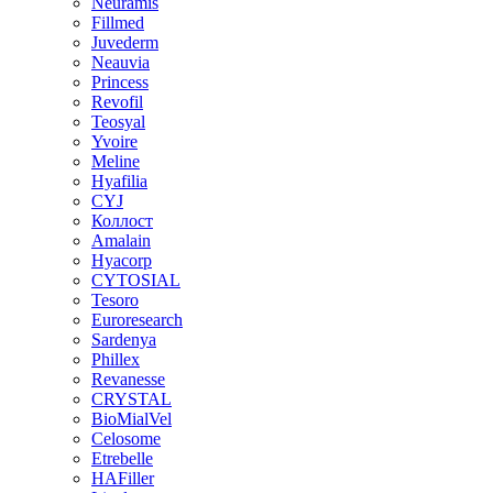
Neuramis
Fillmed
Juvederm
Neauvia
Princess
Revofil
Teosyal
Yvoire
Meline
Hyafilia
CYJ
Коллост
Amalain
Hyacorp
CYTOSIAL
Tesoro
Euroresearch
Sardenya
Phillex
Revanesse
CRYSTAL
BioMialVel
Celosome
Etrebelle
HAFiller