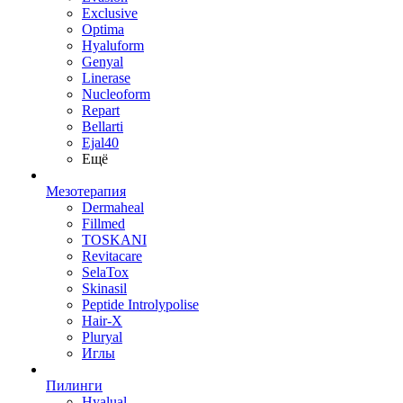
Exclusive
Optima
Hyaluform
Genyal
Linerase
Nucleoform
Repart
Bellarti
Ejal40
Ещё
Мезотерапия
Dermaheal
Fillmed
TOSKANI
Revitacare
SelaTox
Skinasil
Peptide Introlypolise
Hair-X
Pluryal
Иглы
Пилинги
Hyalual