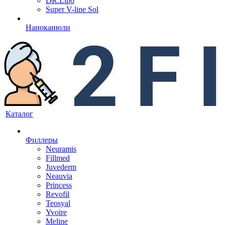
DR.Lipo
Super V-line Sol
Наноканюли
Каталог
Филлеры
Neuramis
Fillmed
Juvederm
Neauvia
Princess
Revofil
Teosyal
Yvoire
Meline