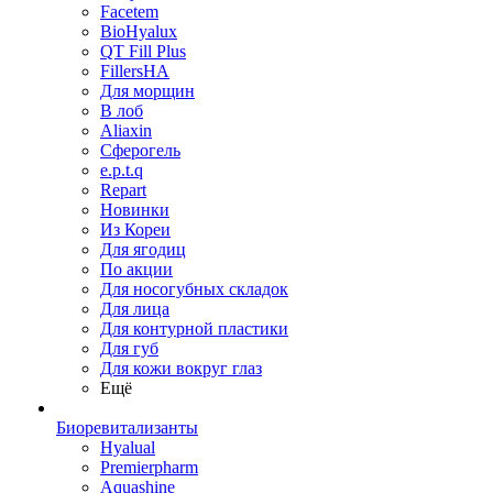
Facetem
BioHyalux
QT Fill Plus
FillersHA
Для морщин
В лоб
Aliaxin
Сферогель
e.p.t.q
Repart
Новинки
Из Кореи
Для ягодиц
По акции
Для носогубных складок
Для лица
Для контурной пластики
Для губ
Для кожи вокруг глаз
Ещё
Биоревитализанты
Hyalual
Premierpharm
Aquashine