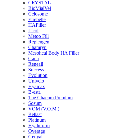
CRYSTAL
BioMialVel
Celosome
Etrebelle
HAFiller
Licol
Metoo Fill
Replengen
Chamryn
Mesoheal Body HA Filler
Gana
Reneall
Success
Evolution
Univelo
Hyamax
B-esta
The Chaeum Premium
Sosum
VOM (V.O.M.)
Bellast
Platinum
Hyaluform
Overage
Genyal