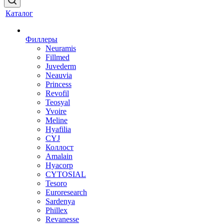
Каталог
Филлеры
Neuramis
Fillmed
Juvederm
Neauvia
Princess
Revofil
Teosyal
Yvoire
Meline
Hyafilia
CYJ
Коллост
Amalain
Hyacorp
CYTOSIAL
Tesoro
Euroresearch
Sardenya
Phillex
Revanesse