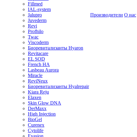
Fillmed
IAL-system
Jalupro
Производители
О нас
Juvederm
Revi
Profhilo
Twac
Viscoderm
Биоревитализанты Hyaron
Revitacare
EL SOD
French HA
Lasbeau Aurora
Miracle
ReviNeux
Биоревитализанты Hyalrepair
Kiara Reju
Elaxen
Skin Glow DNA
DerMaxx
High Injection
BioGel
Curenex
Cytolife
Evasion