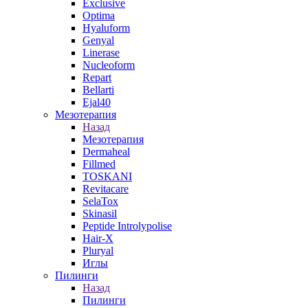
Exclusive
Optima
Hyaluform
Genyal
Linerase
Nucleoform
Repart
Bellarti
Ejal40
Мезотерапия
Назад
Мезотерапия
Dermaheal
Fillmed
TOSKANI
Revitacare
SelaTox
Skinasil
Peptide Introlypolise
Hair-X
Pluryal
Иглы
Пилинги
Назад
Пилинги