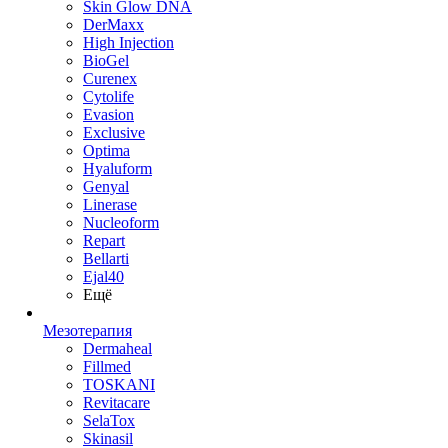
Skin Glow DNA
DerMaxx
High Injection
BioGel
Curenex
Cytolife
Evasion
Exclusive
Optima
Hyaluform
Genyal
Linerase
Nucleoform
Repart
Bellarti
Ejal40
Ещё
Мезотерапия
Dermaheal
Fillmed
TOSKANI
Revitacare
SelaTox
Skinasil