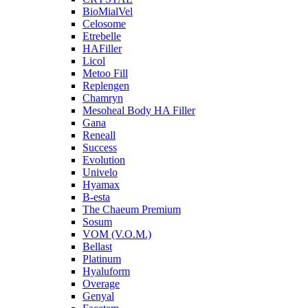
BioMialVel
Celosome
Etrebelle
HAFiller
Licol
Metoo Fill
Replengen
Chamryn
Mesoheal Body HA Filler
Gana
Reneall
Success
Evolution
Univelo
Hyamax
B-esta
The Chaeum Premium
Sosum
VOM (V.O.M.)
Bellast
Platinum
Hyaluform
Overage
Genyal