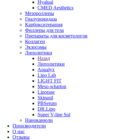
Hyalual
CMED Aesthetics
Мезороллеры
Гиалуронидаза
Карбокситерапия
Филлеры для тела
Препараты для косметологов
Коллаген
Экзосомы
Липолитики
Назад
Липолитики
Aqualyx
Lipo Lab
LIGHT FIT
Meso-wharton
Liporase
Skinasil
PBSerum
DR.Lipo
Super V-line Sol
Наноканюли
Производители
О нас
Отзывы