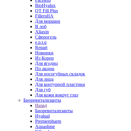
Facetem
BioHyalux
QT Fill Plus
FillersHA
Для морщин
В лоб
Aliaxin
Сферогель
e.p.t.q
Repart
Новинки
Из Кореи
Для ягодиц
По акции
Для носогубных складок
Для лица
Для контурной пластики
Для губ
Для кожи вокруг глаз
Биоревитализанты
Назад
Биоревитализанты
Hyalual
Premierpharm
Aquashine