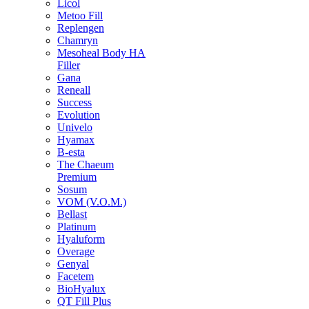
Licol
Metoo Fill
Replengen
Chamryn
Mesoheal Body HA
Filler
Gana
Reneall
Success
Evolution
Univelo
Hyamax
B-esta
The Chaeum
Premium
Sosum
VOM (V.O.M.)
Bellast
Platinum
Hyaluform
Overage
Genyal
Facetem
BioHyalux
QT Fill Plus