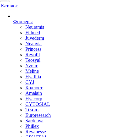
Каталог
Филлеры
Neuramis
Fillmed
Juvederm
Neauvia
Princess
Revofil
Teosyal
Yvoire
Meline
Hyafilia
CYJ
Коллост
Amalain
Hyacorp
CYTOSIAL
Tesoro
Euroresearch
Sardenya
Phillex
Revanesse