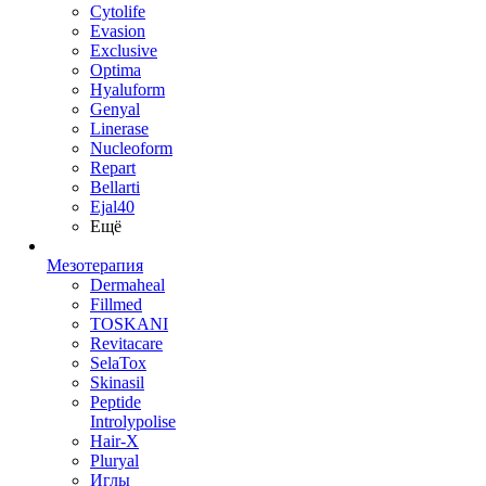
Cytolife
Evasion
Exclusive
Optima
Hyaluform
Genyal
Linerase
Nucleoform
Repart
Bellarti
Ejal40
Ещё
Мезотерапия
Dermaheal
Fillmed
TOSKANI
Revitacare
SelaTox
Skinasil
Peptide
Introlypolise
Hair-X
Pluryal
Иглы