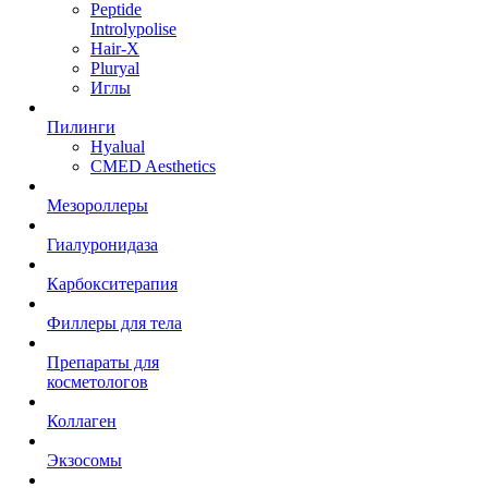
Peptide
Introlypolise
Hair-X
Pluryal
Иглы
Пилинги
Hyalual
CMED Aesthetics
Мезороллеры
Гиалуронидаза
Карбокситерапия
Филлеры для тела
Препараты для
косметологов
Коллаген
Экзосомы