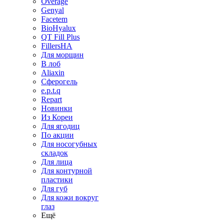
Overage
Genyal
Facetem
BioHyalux
QT Fill Plus
FillersHA
Для морщин
В лоб
Aliaxin
Сферогель
e.p.t.q
Repart
Новинки
Из Кореи
Для ягодиц
По акции
Для носогубных
складок
Для лица
Для контурной
пластики
Для губ
Для кожи вокруг
глаз
Ещё