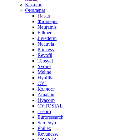
Каталог
Филлеры
Назад
Филлеры
Neuramis
Fillmed
Juvederm
Neauvia
Princess
Revofil
Teosyal
Yvoire
Meline
Hyafilia
CYJ
Коллост
Amalain
Hyacorp
CYTOSIAL
Tesoro
Euroresearch
Sardenya
Phillex
Revanesse
CRYSTAL