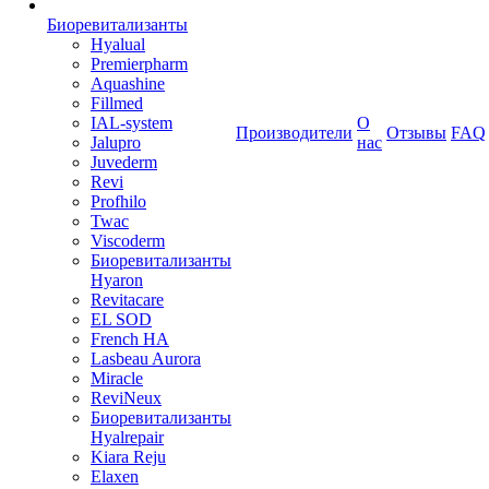
Биоревитализанты
Hyalual
Premierpharm
Aquashine
Fillmed
IAL-system
О
Производители
Отзывы
FAQ
Jalupro
нас
Juvederm
Revi
Profhilo
Twac
Viscoderm
Биоревитализанты
Hyaron
Revitacare
EL SOD
French HA
Lasbeau Aurora
Miracle
ReviNeux
Биоревитализанты
Hyalrepair
Kiara Reju
Elaxen