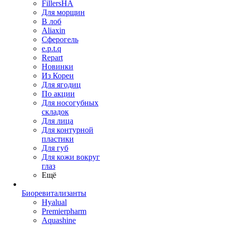
FillersHA
Для морщин
В лоб
Aliaxin
Сферогель
e.p.t.q
Repart
Новинки
Из Кореи
Для ягодиц
По акции
Для носогубных
складок
Для лица
Для контурной
пластики
Для губ
Для кожи вокруг
глаз
Ещё
Биоревитализанты
Hyalual
Premierpharm
Aquashine