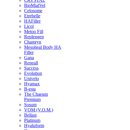
CRYSTAL
BioMialVel
Celosome
Etrebelle
HAFiller
Licol
Metoo Fill
Replengen
Chamryn
Mesoheal Body HA
Filler
Gana
Reneall
Success
Evolution
Univelo
Hyamax
B-esta
The Chaeum
Premium
Sosum
VOM (V.O.M.)
Bellast
Platinum
Hyaluform