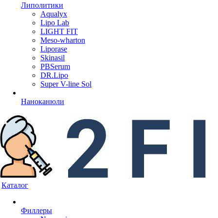
Липолитики
Aqualyx
Lipo Lab
LIGHT FIT
Meso-wharton
Liporase
Skinasil
PBSerum
DR.Lipo
Super V-line Sol
Наноканюли
Каталог
Филлеры