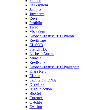
Fillmed
IAL-system
Jalupro
Juvederm
Revi
Profhilo
Twac
Viscoderm
Биоревитализанты Hyaron
Revitacare
EL SOD
French HA
Lasbeau Aurora
Miracle
ReviNeux
Биоревитализанты Hyalrepair
Kiara Reju
Elaxen
Skin Glow DNA
DerMaxx
High Injection
BioGel
Curenex
Cytolife
Evasion