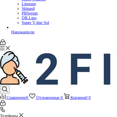
Liporase
Skinasil
PBSerum
DR.Lipo
Super V-line Sol
Наноканюли
Сравнение
0
Отложенные
0
Корзина
0
0
Телефоны