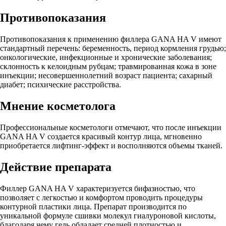
Противопоказания
Противопоказания к применению филлера GANA HA V имеют
стандартный перечень: беременность, период кормления грудью;
онкологические, инфекционные и хронические заболевания;
склонность к келоидным рубцам; травмированная кожа в зоне
инъекции; несовершеннолетний возраст пациента; сахарный
диабет; психические расстройства.
Мнение косметолога
Профессиональные косметологи отмечают, что после инъекции
GANA HA V создается красивый контур лица, мгновенно
приобретается лифтинг-эффект и восполняются объемы тканей.
Действие препарата
Филлер GANA HA V характеризуется бифазностью, что
позволяет с легкостью и комфортом проводить процедуры
контурной пластики лица. Препарат производится по
уникальной формуле сшивки молекул гиалуроновой кислоты,
благодаря чему гель обладает средней плотностью и