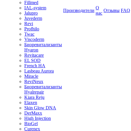
Fillmed
IAL-system
О
Производители
Отзывы
FAQ
Jalupro
нас
Juvederm
Revi
Profhilo
Twac
Viscoderm
Биоревитализанты
Hyaron
Revitacare
EL SOD
French HA
Lasbeau Aurora
Miracle
ReviNeux
Биоревитализанты
Hyalrepair
Kiara Reju
Elaxen
Skin Glow DNA
DerMaxx
High Injection
BioGel
Curenex