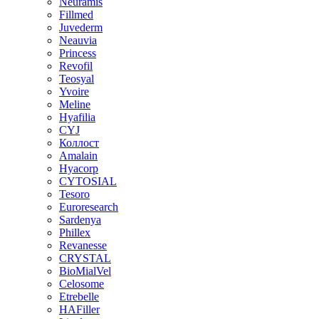
Neuramis
Fillmed
Juvederm
Neauvia
Princess
Revofil
Teosyal
Yvoire
Meline
Hyafilia
CYJ
Коллост
Amalain
Hyacorp
CYTOSIAL
Tesoro
Euroresearch
Sardenya
Phillex
Revanesse
CRYSTAL
BioMialVel
Celosome
Etrebelle
HAFiller