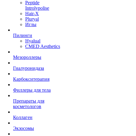
Peptide
Introlypolise
Hair-X
Pluryal
Иглы
Пилинги
Hyalual
CMED Aesthetics
Мезороллеры
Гиалуронидаза
Карбокситерапия
Филлеры для тела
Препараты для
косметологов
Коллаген
Экзосомы