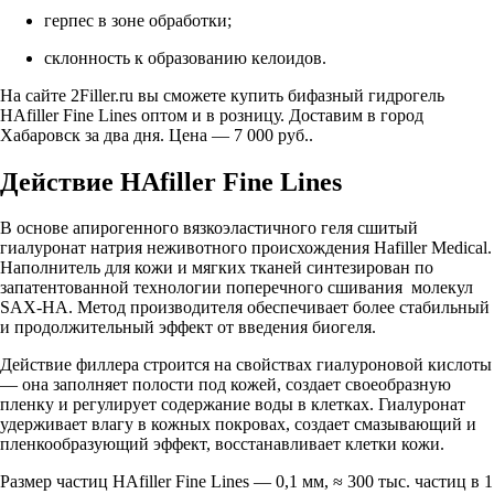
герпес в зоне обработки;
склонность к образованию келоидов.
На сайте 2Filler.ru вы сможете купить бифазный гидрогель
HAfiller Fine Lines оптом и в розницу. Доставим в город
Хабаровск за два дня. Цена — 7 000 руб..
Действие HAfiller Fine Lines
В основе апирогенного вязкоэластичного геля сшитый
гиалуронат натрия неживотного происхождения Hafiller Medical.
Наполнитель для кожи и мягких тканей синтезирован по
запатентованной технологии поперечного сшивания молекул
SAX-HA. Метод производителя обеспечивает более стабильный
и продолжительный эффект от введения биогеля.
Действие филлера строится на свойствах гиалуроновой кислоты
— она заполняет полости под кожей, создает своеобразную
пленку и регулирует содержание воды в клетках. Гиалуронат
удерживает влагу в кожных покровах, создает смазывающий и
пленкообразующий эффект, восстанавливает клетки кожи.
Размер частиц HAfiller Fine Lines — 0,1 мм, ≈ 300 тыс. частиц в 1