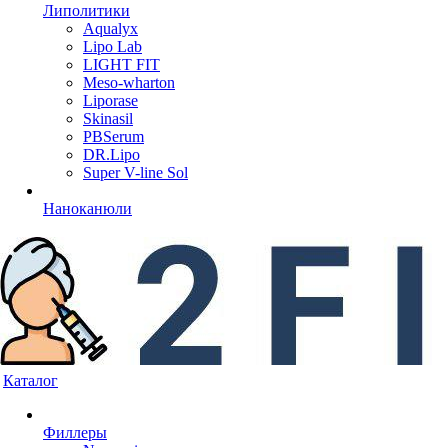
Липолитики
Aqualyx
Lipo Lab
LIGHT FIT
Meso-wharton
Liporase
Skinasil
PBSerum
DR.Lipo
Super V-line Sol
Наноканюли
Каталог
Филлеры