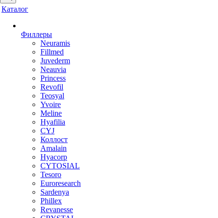
Каталог
Филлеры
Neuramis
Fillmed
Juvederm
Neauvia
Princess
Revofil
Teosyal
Yvoire
Meline
Hyafilia
CYJ
Коллост
Amalain
Hyacorp
CYTOSIAL
Tesoro
Euroresearch
Sardenya
Phillex
Revanesse