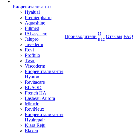
Биоревитализанты
Hyalual
Premierpharm
Aquashine
Fillmed
IAL-system
О
Производители
Отзывы
FAQ
Jalupro
нас
Juvederm
Revi
Profhilo
Twac
Viscoderm
Биоревитализанты
Hyaron
Revitacare
EL SOD
French HA
Lasbeau Aurora
Miracle
ReviNeux
Биоревитализанты
Hyalrepair
Kiara Reju
Elaxen