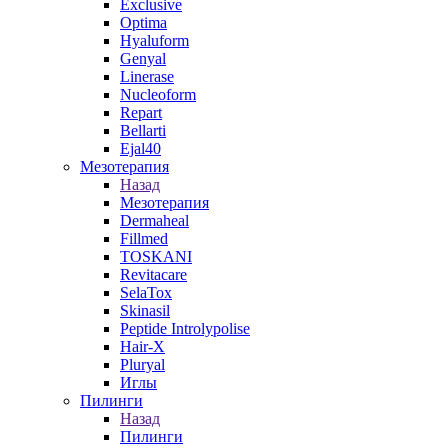
Exclusive
Optima
Hyaluform
Genyal
Linerase
Nucleoform
Repart
Bellarti
Ejal40
Мезотерапия
Назад
Мезотерапия
Dermaheal
Fillmed
TOSKANI
Revitacare
SelaTox
Skinasil
Peptide Introlypolise
Hair-X
Pluryal
Иглы
Пилинги
Назад
Пилинги