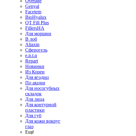
Overage
Genyal
Facetem
BioHyalux
QT Fill Plus
FillersHA
Для морщин
В лоб
Aliaxin
Сферогель
e.p.t.q
Repart
Новинки
Из Кореи
Для ягодиц
По акции
Для носогубных
складок
Для лица
Для контурной
пластики
Для губ
Для кожи вокруг
глаз
Ещё