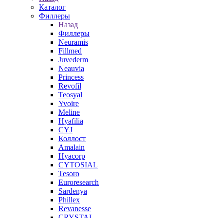
Каталог
Филлеры
Назад
Филлеры
Neuramis
Fillmed
Juvederm
Neauvia
Princess
Revofil
Teosyal
Yvoire
Meline
Hyafilia
CYJ
Коллост
Amalain
Hyacorp
CYTOSIAL
Tesoro
Euroresearch
Sardenya
Phillex
Revanesse
CRYSTAL