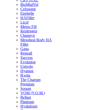
CRYSTAL
BioMialVel
Celosome
Etrebelle
HAFiller
Licol
Metoo Fill
Replengen
Chamryn
Mesoheal Body HA
Filler
Gana
Reneall
Success
Evolution
Univelo
Hyamax
B-esta
The Chaeum
Premium
Sosum
VOM (V.O.M.)
Bellast
Platinum
Hyaluform