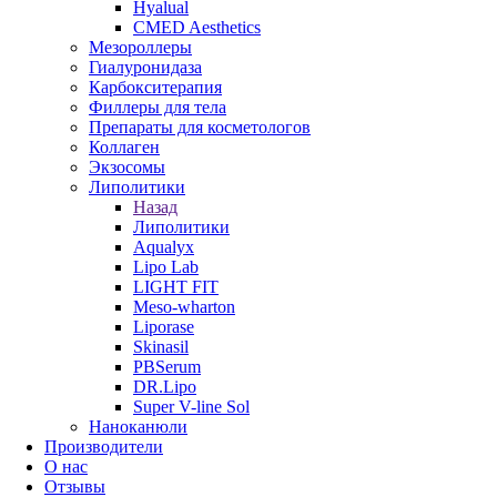
Hyalual
CMED Aesthetics
Мезороллеры
Гиалуронидаза
Карбокситерапия
Филлеры для тела
Препараты для косметологов
Коллаген
Экзосомы
Липолитики
Назад
Липолитики
Aqualyx
Lipo Lab
LIGHT FIT
Meso-wharton
Liporase
Skinasil
PBSerum
DR.Lipo
Super V-line Sol
Наноканюли
Производители
О нас
Отзывы