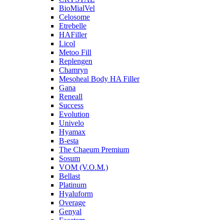
BioMialVel
Celosome
Etrebelle
HAFiller
Licol
Metoo Fill
Replengen
Chamryn
Mesoheal Body HA Filler
Gana
Reneall
Success
Evolution
Univelo
Hyamax
B-esta
The Chaeum Premium
Sosum
VOM (V.O.M.)
Bellast
Platinum
Hyaluform
Overage
Genyal