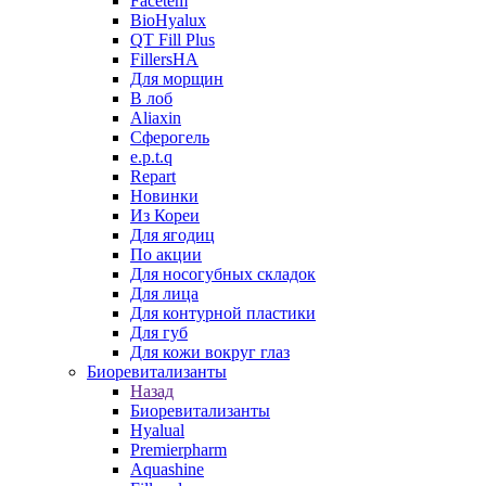
Facetem
BioHyalux
QT Fill Plus
FillersHA
Для морщин
В лоб
Aliaxin
Сферогель
e.p.t.q
Repart
Новинки
Из Кореи
Для ягодиц
По акции
Для носогубных складок
Для лица
Для контурной пластики
Для губ
Для кожи вокруг глаз
Биоревитализанты
Назад
Биоревитализанты
Hyalual
Premierpharm
Aquashine