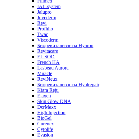
Fillmed
IAL-system
Jalupro
Juvederm
Revi
Profhilo
Twac
Viscoderm
Биоревитализанты Hyaron
Revitacare
EL SOD
French HA
Lasbeau Aurora
Miracle
ReviNeux
Биоревитализанты Hyalrepair
Kiara Reju
Elaxen
Skin Glow DNA
DerMaxx
High Injection
BioGel
Curenex
Cytolife
Evasion