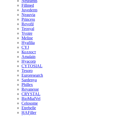
Neuramis
Fillmed
Juvederm
Neauvia
Princess
Revofil
Teosyal
Yvoire
Meline
Hyafilia
CYJ
Коллост
Amalain
Hyacorp
CYTOSIAL
Tesoro
Euroresearch
Sardenya
Phillex
Revanesse
CRYSTAL
BioMialVel
Celosome
Etrebelle
HAFiller