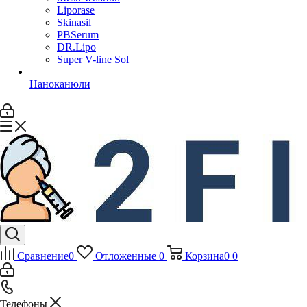
Liporase
Skinasil
PBSerum
DR.Lipo
Super V-line Sol
Наноканюли
Сравнение
0
Отложенные
0
Корзина
0
0
Телефоны