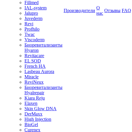
Fillmed
IAL-system
О
Производители
Отзывы
FAQ
Jalupro
нас
Juvederm
Revi
Profhilo
Twac
Viscoderm
Биоревитализанты
Hyaron
Revitacare
EL SOD
French HA
Lasbeau Aurora
Miracle
ReviNeux
Биоревитализанты
Hyalrepair
Kiara Reju
Elaxen
Skin Glow DNA
DerMaxx
High Injection
BioGel
Curenex