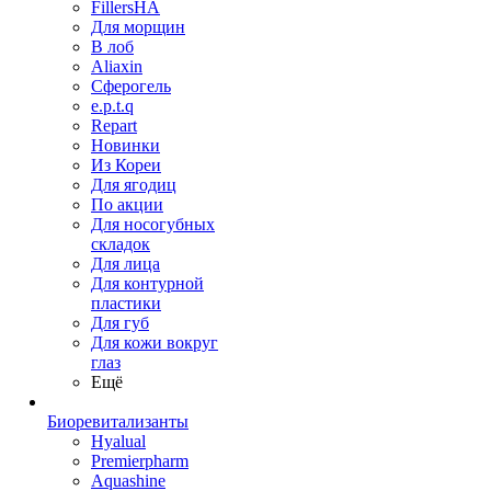
FillersHA
Для морщин
В лоб
Aliaxin
Сферогель
e.p.t.q
Repart
Новинки
Из Кореи
Для ягодиц
По акции
Для носогубных
складок
Для лица
Для контурной
пластики
Для губ
Для кожи вокруг
глаз
Ещё
Биоревитализанты
Hyalual
Premierpharm
Aquashine