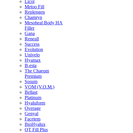
Licol
Metoo Fill
Replengen
Chamryn
Mesoheal Body HA
Filler
Gana
Reneall
Success
Evolution
Univelo
Hyamax
B-esta
The Chaeum
Premium
Sosum
VOM (V.O.M.)
Bellast
Platinum
Hyaluform
Overage
Genyal
Facetem
BioHyalux
QT Fill Plus