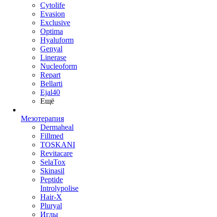
Cytolife
Evasion
Exclusive
Optima
Hyaluform
Genyal
Linerase
Nucleoform
Repart
Bellarti
Ejal40
Ещё
Мезотерапия
Dermaheal
Fillmed
TOSKANI
Revitacare
SelaTox
Skinasil
Peptide
Introlypolise
Hair-X
Pluryal
Иглы