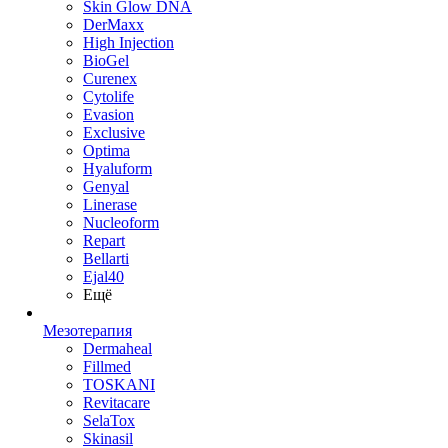
Skin Glow DNA
DerMaxx
High Injection
BioGel
Curenex
Cytolife
Evasion
Exclusive
Optima
Hyaluform
Genyal
Linerase
Nucleoform
Repart
Bellarti
Ejal40
Ещё
Мезотерапия
Dermaheal
Fillmed
TOSKANI
Revitacare
SelaTox
Skinasil