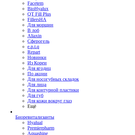
Facetem
BioHyalux
QT Fill Plus
FillersHA
Для морщин
В лоб
Aliaxin
Сферогель
e.p.t.q
Repart
Новинки
Из Кореи
Для ягодиц
По акции
Для носогубных складок
Для лица
Для контурной пластики
Для губ
Для кожи вокруг глаз
Ещё
Биоревитализанты
Hyalual
Premierpharm
Aquashine