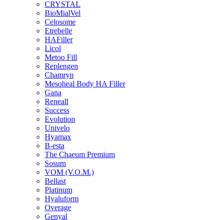
CRYSTAL
BioMialVel
Celosome
Etrebelle
HAFiller
Licol
Metoo Fill
Replengen
Chamryn
Mesoheal Body HA Filler
Gana
Reneall
Success
Evolution
Univelo
Hyamax
B-esta
The Chaeum Premium
Sosum
VOM (V.O.M.)
Bellast
Platinum
Hyaluform
Overage
Genyal