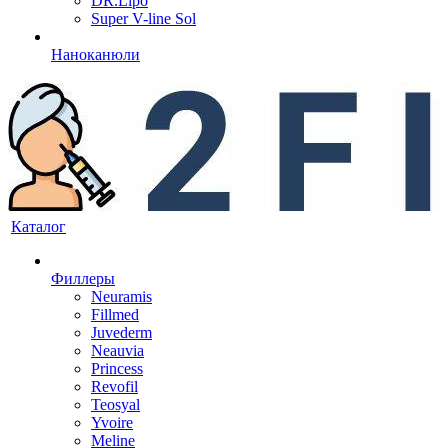
DR.Lipo
Super V-line Sol
Наноканюли
Каталог
Филлеры
Neuramis
Fillmed
Juvederm
Neauvia
Princess
Revofil
Teosyal
Yvoire
Meline