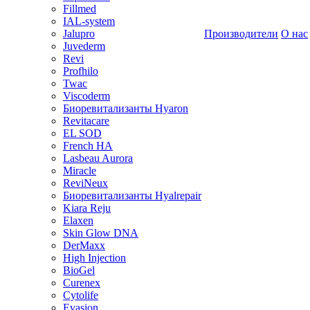
Fillmed
IAL-system
Jalupro
Производители
О нас
Juvederm
Revi
Profhilo
Twac
Viscoderm
Биоревитализанты Hyaron
Revitacare
EL SOD
French HA
Lasbeau Aurora
Miracle
ReviNeux
Биоревитализанты Hyalrepair
Kiara Reju
Elaxen
Skin Glow DNA
DerMaxx
High Injection
BioGel
Curenex
Cytolife
Evasion