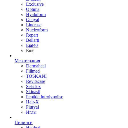
Exclusive
Optima
Hyaluform
Genyal
Linerase
Nucleoform
Repart
Bellarti
Ejal40
Ещё
Мезотерапия
Dermaheal
Fillmed
TOSKANI
Revitacare
SelaTox
Skinasil
Peptide Introlypolise
Hair-X
Pluryal
Иглы
Пилинги
Hyalual