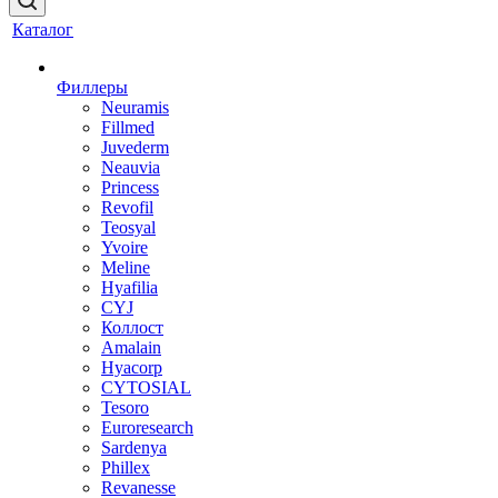
Каталог
Филлеры
Neuramis
Fillmed
Juvederm
Neauvia
Princess
Revofil
Teosyal
Yvoire
Meline
Hyafilia
CYJ
Коллост
Amalain
Hyacorp
CYTOSIAL
Tesoro
Euroresearch
Sardenya
Phillex
Revanesse