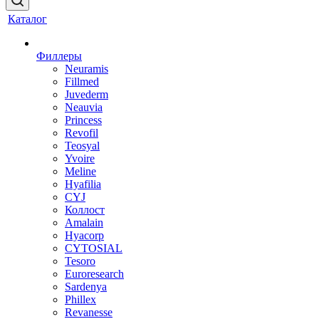
Каталог
Филлеры
Neuramis
Fillmed
Juvederm
Neauvia
Princess
Revofil
Teosyal
Yvoire
Meline
Hyafilia
CYJ
Коллост
Amalain
Hyacorp
CYTOSIAL
Tesoro
Euroresearch
Sardenya
Phillex
Revanesse