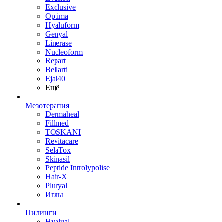
Exclusive
Optima
Hyaluform
Genyal
Linerase
Nucleoform
Repart
Bellarti
Ejal40
Ещё
Мезотерапия
Dermaheal
Fillmed
TOSKANI
Revitacare
SelaTox
Skinasil
Peptide Introlypolise
Hair-X
Pluryal
Иглы
Пилинги
Hyalual