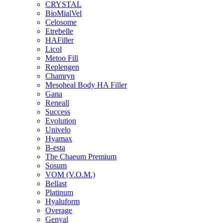
CRYSTAL
BioMialVel
Celosome
Etrebelle
HAFiller
Licol
Metoo Fill
Replengen
Chamryn
Mesoheal Body HA Filler
Gana
Reneall
Success
Evolution
Univelo
Hyamax
B-esta
The Chaeum Premium
Sosum
VOM (V.O.M.)
Bellast
Platinum
Hyaluform
Overage
Genyal