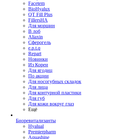
Facetem
BioHyalux
QT Fill Plus
FillersHA
Для морщин
В лоб
Aliaxin
Сферогель
e.p.t.q
Repart
Новинки
Из Кореи
Для ягодиц
По акции
Для носогубных складок
Для лица
Для контурной пластики
Для губ
Для кожи вокруг глаз
Ещё
Биоревитализанты
Hyalual
Premierpharm
Aquashine