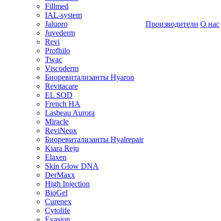
Fillmed
IAL-system
Jalupro
Производители
О нас
Juvederm
Revi
Profhilo
Twac
Viscoderm
Биоревитализанты Hyaron
Revitacare
EL SOD
French HA
Lasbeau Aurora
Miracle
ReviNeux
Биоревитализанты Hyalrepair
Kiara Reju
Elaxen
Skin Glow DNA
DerMaxx
High Injection
BioGel
Curenex
Cytolife
Evasion