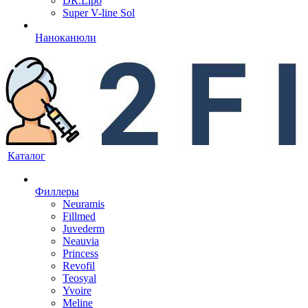
DR.Lipo
Super V-line Sol
Наноканюли
Каталог
Филлеры
Neuramis
Fillmed
Juvederm
Neauvia
Princess
Revofil
Teosyal
Yvoire
Meline