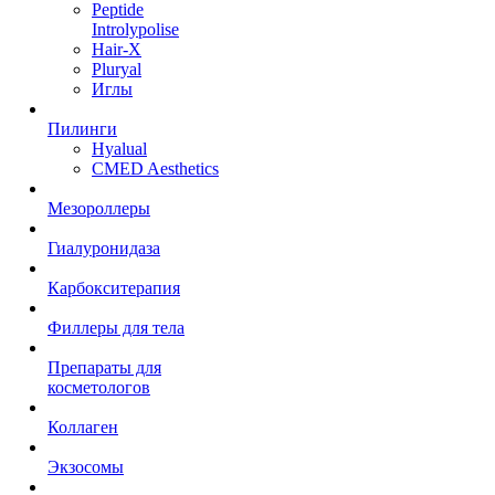
Peptide
Introlypolise
Hair-X
Pluryal
Иглы
Пилинги
Hyalual
CMED Aesthetics
Мезороллеры
Гиалуронидаза
Карбокситерапия
Филлеры для тела
Препараты для
косметологов
Коллаген
Экзосомы