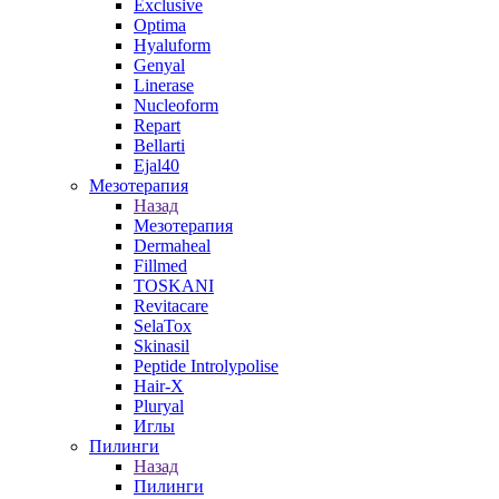
Exclusive
Optima
Hyaluform
Genyal
Linerase
Nucleoform
Repart
Bellarti
Ejal40
Мезотерапия
Назад
Мезотерапия
Dermaheal
Fillmed
TOSKANI
Revitacare
SelaTox
Skinasil
Peptide Introlypolise
Hair-X
Pluryal
Иглы
Пилинги
Назад
Пилинги