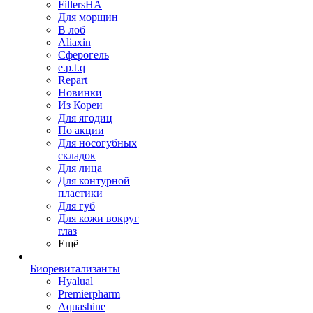
FillersHA
Для морщин
В лоб
Aliaxin
Сферогель
e.p.t.q
Repart
Новинки
Из Кореи
Для ягодиц
По акции
Для носогубных
складок
Для лица
Для контурной
пластики
Для губ
Для кожи вокруг
глаз
Ещё
Биоревитализанты
Hyalual
Premierpharm
Aquashine