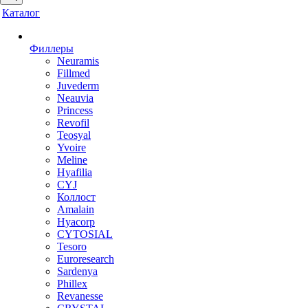
Каталог
Филлеры
Neuramis
Fillmed
Juvederm
Neauvia
Princess
Revofil
Teosyal
Yvoire
Meline
Hyafilia
CYJ
Коллост
Amalain
Hyacorp
CYTOSIAL
Tesoro
Euroresearch
Sardenya
Phillex
Revanesse