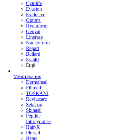
Cytolife
Evasion
Exclusive
Optima
Hyaluform
Genyal
Linerase
Nucleoform
Repart
Bellarti
Ejal40
Ещё
Мезотерапия
Dermaheal
Fillmed
TOSKANI
Revitacare
SelaTox
Skinasil
Peptide
Introlypolise
Hair-X
Pluryal
Иглы