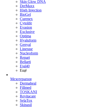
Skin Glow DNA
DerMaxx
High Injection
BioGel
Curenex
Cytolife
Evasion
Exclusive
Optima
Hyaluform
Genyal
Linerase
Nucleoform
Repart
Bellarti
Ejal40
Ещё
Мезотерапия
Dermaheal
Fillmed
TOSKANI
Revitacare
SelaTox
Skinasil