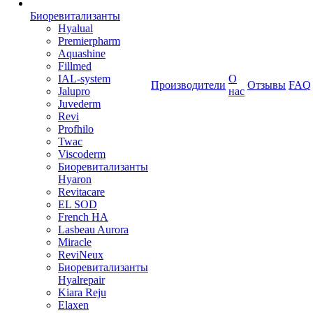
Биоревитализанты
Hyalual
Premierpharm
Aquashine
Fillmed
IAL-system
О
Производители
Отзывы
FAQ
Jalupro
нас
Juvederm
Revi
Profhilo
Twac
Viscoderm
Биоревитализанты
Hyaron
Revitacare
EL SOD
French HA
Lasbeau Aurora
Miracle
ReviNeux
Биоревитализанты
Hyalrepair
Kiara Reju
Elaxen