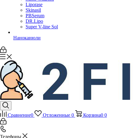
Liporase
Skinasil
PBSerum
DR.Lipo
Super V-line Sol
Наноканюли
Сравнение
0
Отложенные
0
Корзина
0
0
Телефоны