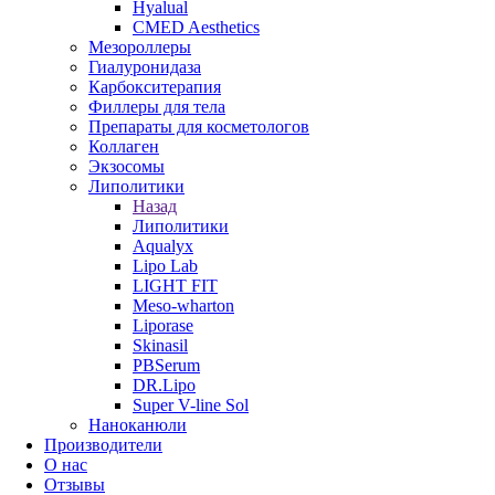
Hyalual
CMED Aesthetics
Мезороллеры
Гиалуронидаза
Карбокситерапия
Филлеры для тела
Препараты для косметологов
Коллаген
Экзосомы
Липолитики
Назад
Липолитики
Aqualyx
Lipo Lab
LIGHT FIT
Meso-wharton
Liporase
Skinasil
PBSerum
DR.Lipo
Super V-line Sol
Наноканюли
Производители
О нас
Отзывы