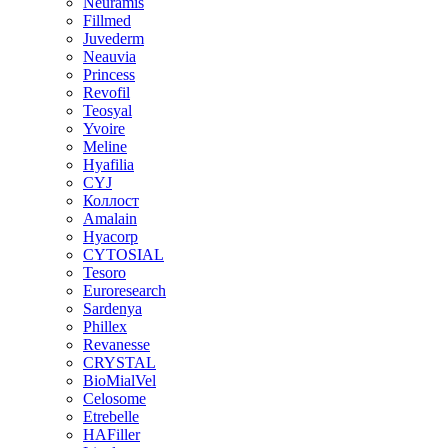
Neuramis
Fillmed
Juvederm
Neauvia
Princess
Revofil
Teosyal
Yvoire
Meline
Hyafilia
CYJ
Коллост
Amalain
Hyacorp
CYTOSIAL
Tesoro
Euroresearch
Sardenya
Phillex
Revanesse
CRYSTAL
BioMialVel
Celosome
Etrebelle
HAFiller