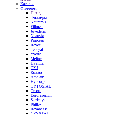
Каталог
Филлеры
Назад
Филлеры
Neuramis
Fillmed
Juvederm
Neauvia
Princess
Revofil
Teosyal
Yvoire
Meline
Hyafilia
CYJ
Коллост
Amalain
Hyacorp
CYTOSIAL
Tesoro
Euroresearch
Sardenya
Phillex
Revanesse
CRYSTAL