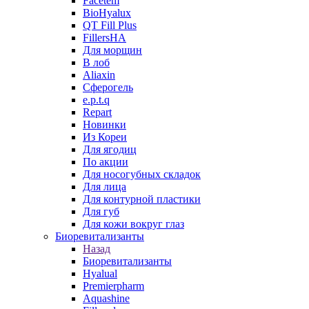
Facetem
BioHyalux
QT Fill Plus
FillersHA
Для морщин
В лоб
Aliaxin
Сферогель
e.p.t.q
Repart
Новинки
Из Кореи
Для ягодиц
По акции
Для носогубных складок
Для лица
Для контурной пластики
Для губ
Для кожи вокруг глаз
Биоревитализанты
Назад
Биоревитализанты
Hyalual
Premierpharm
Aquashine