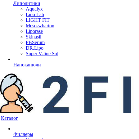
Липолитики
Aqualyx
Lipo Lab
LIGHT FIT
Meso-wharton
Liporase
Skinasil
PBSerum
DR.Lipo
Super V-line Sol
Наноканюли
Каталог
Филлеры