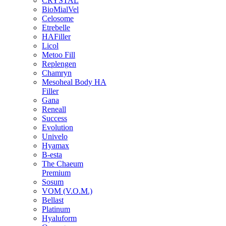
CRYSTAL
BioMialVel
Celosome
Etrebelle
HAFiller
Licol
Metoo Fill
Replengen
Chamryn
Mesoheal Body HA
Filler
Gana
Reneall
Success
Evolution
Univelo
Hyamax
B-esta
The Chaeum
Premium
Sosum
VOM (V.O.M.)
Bellast
Platinum
Hyaluform