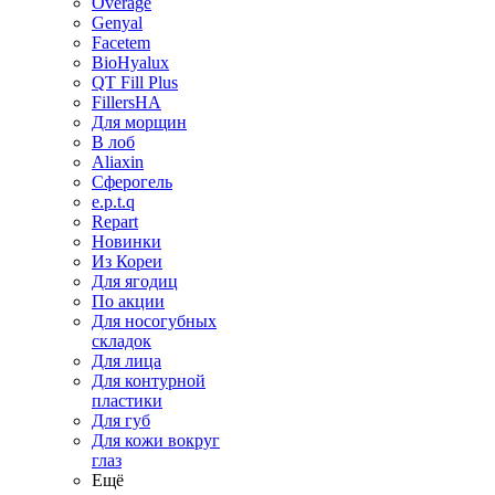
Overage
Genyal
Facetem
BioHyalux
QT Fill Plus
FillersHA
Для морщин
В лоб
Aliaxin
Сферогель
e.p.t.q
Repart
Новинки
Из Кореи
Для ягодиц
По акции
Для носогубных
складок
Для лица
Для контурной
пластики
Для губ
Для кожи вокруг
глаз
Ещё