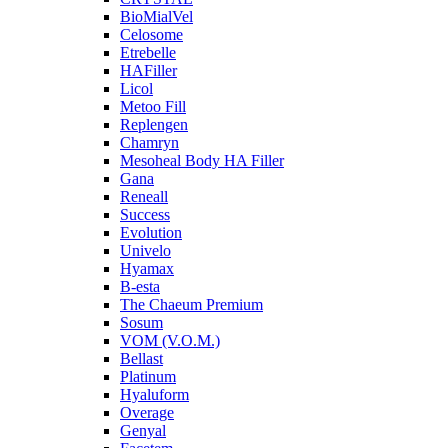
BioMialVel
Celosome
Etrebelle
HAFiller
Licol
Metoo Fill
Replengen
Chamryn
Mesoheal Body HA Filler
Gana
Reneall
Success
Evolution
Univelo
Hyamax
B-esta
The Chaeum Premium
Sosum
VOM (V.O.M.)
Bellast
Platinum
Hyaluform
Overage
Genyal