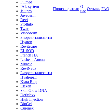
Fillmed
IAL-system
О
Производители
Отзывы
FAQ
Jalupro
нас
Juvederm
Revi
Profhilo
Twac
Viscoderm
Биоревитализанты
Hyaron
Revitacare
EL SOD
French HA
Lasbeau Aurora
Miracle
ReviNeux
Биоревитализанты
Hyalrepair
Kiara Reju
Elaxen
Skin Glow DNA
DerMaxx
High Injection
BioGel
Curenex