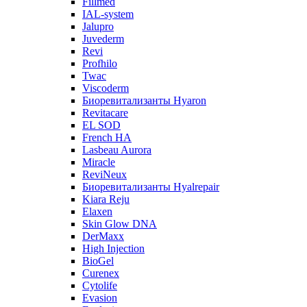
Fillmed
IAL-system
Jalupro
Juvederm
Revi
Profhilo
Twac
Viscoderm
Биоревитализанты Hyaron
Revitacare
EL SOD
French HA
Lasbeau Aurora
Miracle
ReviNeux
Биоревитализанты Hyalrepair
Kiara Reju
Elaxen
Skin Glow DNA
DerMaxx
High Injection
BioGel
Curenex
Cytolife
Evasion