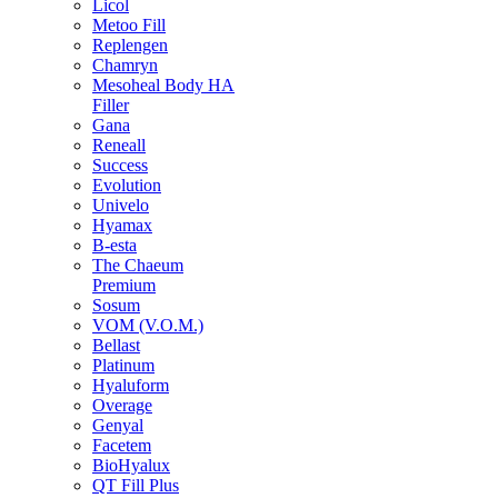
Licol
Metoo Fill
Replengen
Chamryn
Mesoheal Body HA
Filler
Gana
Reneall
Success
Evolution
Univelo
Hyamax
B-esta
The Chaeum
Premium
Sosum
VOM (V.O.M.)
Bellast
Platinum
Hyaluform
Overage
Genyal
Facetem
BioHyalux
QT Fill Plus