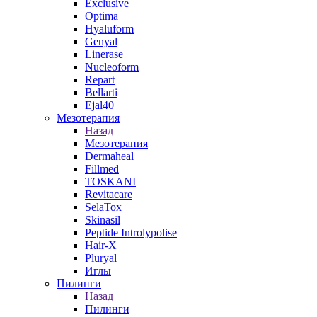
Exclusive
Optima
Hyaluform
Genyal
Linerase
Nucleoform
Repart
Bellarti
Ejal40
Мезотерапия
Назад
Мезотерапия
Dermaheal
Fillmed
TOSKANI
Revitacare
SelaTox
Skinasil
Peptide Introlypolise
Hair-X
Pluryal
Иглы
Пилинги
Назад
Пилинги