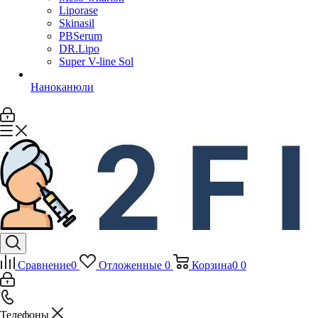
Liporase
Skinasil
PBSerum
DR.Lipo
Super V-line Sol
Наноканюли
Сравнение
0
Отложенные
0
Корзина
0
0
Телефоны