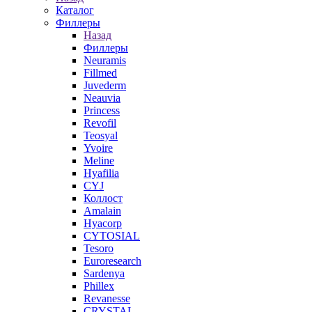
Каталог
Филлеры
Назад
Филлеры
Neuramis
Fillmed
Juvederm
Neauvia
Princess
Revofil
Teosyal
Yvoire
Meline
Hyafilia
CYJ
Коллост
Amalain
Hyacorp
CYTOSIAL
Tesoro
Euroresearch
Sardenya
Phillex
Revanesse
CRYSTAL