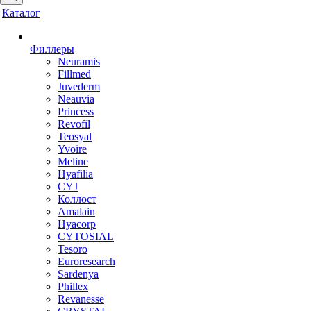
Каталог
Филлеры
Neuramis
Fillmed
Juvederm
Neauvia
Princess
Revofil
Teosyal
Yvoire
Meline
Hyafilia
CYJ
Коллост
Amalain
Hyacorp
CYTOSIAL
Tesoro
Euroresearch
Sardenya
Phillex
Revanesse