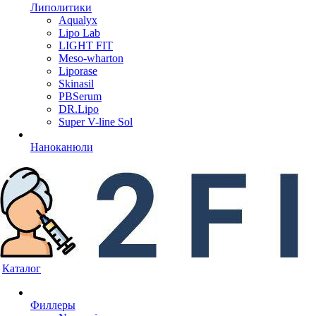
Липолитики
Aqualyx
Lipo Lab
LIGHT FIT
Meso-wharton
Liporase
Skinasil
PBSerum
DR.Lipo
Super V-line Sol
Наноканюли
Каталог
Филлеры