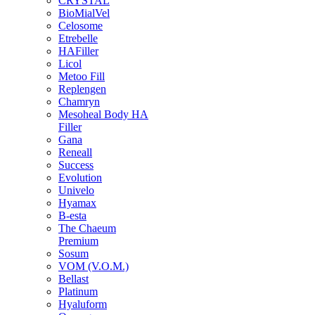
CRYSTAL
BioMialVel
Celosome
Etrebelle
HAFiller
Licol
Metoo Fill
Replengen
Chamryn
Mesoheal Body HA
Filler
Gana
Reneall
Success
Evolution
Univelo
Hyamax
B-esta
The Chaeum
Premium
Sosum
VOM (V.O.M.)
Bellast
Platinum
Hyaluform