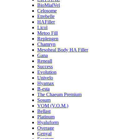
BioMialVel
Celosome
Etrebelle
HAFiller
Licol
Metoo Fill
Replengen
Chamryn
Mesoheal Body HA Filler
Gana
Reneall
Success
Evolution
Univelo
Hyamax
B-esta
The Chaeum Premium
Sosum
VOM (V.O.M.)
Bellast
Platinum
Hyaluform
Overage
Genyal