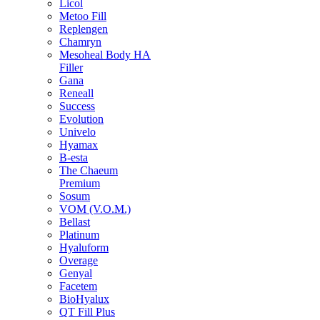
Licol
Metoo Fill
Replengen
Chamryn
Mesoheal Body HA
Filler
Gana
Reneall
Success
Evolution
Univelo
Hyamax
B-esta
The Chaeum
Premium
Sosum
VOM (V.O.M.)
Bellast
Platinum
Hyaluform
Overage
Genyal
Facetem
BioHyalux
QT Fill Plus