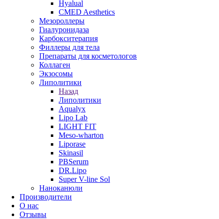
Hyalual
CMED Aesthetics
Мезороллеры
Гиалуронидаза
Карбокситерапия
Филлеры для тела
Препараты для косметологов
Коллаген
Экзосомы
Липолитики
Назад
Липолитики
Aqualyx
Lipo Lab
LIGHT FIT
Meso-wharton
Liporase
Skinasil
PBSerum
DR.Lipo
Super V-line Sol
Наноканюли
Производители
О нас
Отзывы