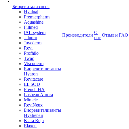
Биоревитализанты
Hyalual
Premierpharm
Aquashine
Fillmed
IAL-system
О
Производители
Отзывы
FAQ
Jalupro
нас
Juvederm
Revi
Profhilo
Twac
Viscoderm
Биоревитализанты
Hyaron
Revitacare
EL SOD
French HA
Lasbeau Aurora
Miracle
ReviNeux
Биоревитализанты
Hyalrepair
Kiara Reju
Elaxen