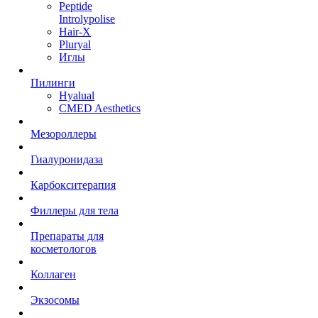
Peptide
Introlypolise
Hair-X
Pluryal
Иглы
Пилинги
Hyalual
CMED Aesthetics
Мезороллеры
Гиалуронидаза
Карбокситерапия
Филлеры для тела
Препараты для
косметологов
Коллаген
Экзосомы