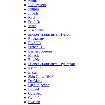
Fillmed
IAL-system
Jalupro
Juvederm
Revi
Profhilo
Twac
Viscoderm
Биоревитализанты Hyaron
Revitacare
EL SOD
French HA
Lasbeau Aurora
Miracle
ReviNeux
Биоревитализанты Hyalrepair
Kiara Reju
Elaxen
Skin Glow DNA
DerMaxx
High Injection
BioGel
Curenex
Cytolife
Evasion