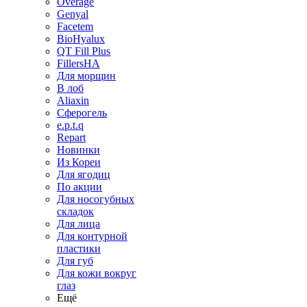
Overage
Genyal
Facetem
BioHyalux
QT Fill Plus
FillersHA
Для морщин
В лоб
Aliaxin
Сферогель
e.p.t.q
Repart
Новинки
Из Кореи
Для ягодиц
По акции
Для носогубных
складок
Для лица
Для контурной
пластики
Для губ
Для кожи вокруг
глаз
Ещё