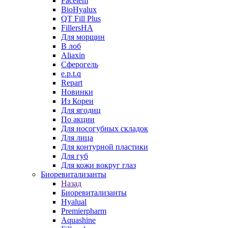
Facetem
BioHyalux
QT Fill Plus
FillersHA
Для морщин
В лоб
Aliaxin
Сферогель
e.p.t.q
Repart
Новинки
Из Кореи
Для ягодиц
По акции
Для носогубных складок
Для лица
Для контурной пластики
Для губ
Для кожи вокруг глаз
Биоревитализанты
Назад
Биоревитализанты
Hyalual
Premierpharm
Aquashine