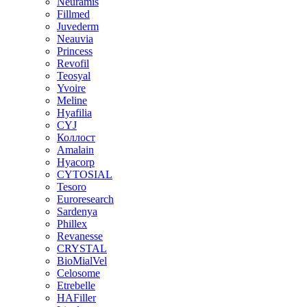
Neuramis
Fillmed
Juvederm
Neauvia
Princess
Revofil
Teosyal
Yvoire
Meline
Hyafilia
CYJ
Коллост
Amalain
Hyacorp
CYTOSIAL
Tesoro
Euroresearch
Sardenya
Phillex
Revanesse
CRYSTAL
BioMialVel
Celosome
Etrebelle
HAFiller