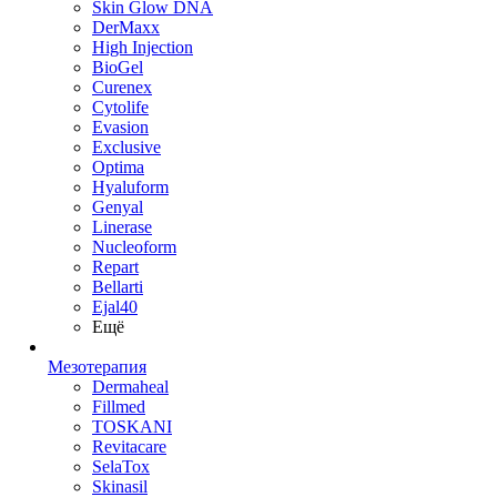
Skin Glow DNA
DerMaxx
High Injection
BioGel
Curenex
Cytolife
Evasion
Exclusive
Optima
Hyaluform
Genyal
Linerase
Nucleoform
Repart
Bellarti
Ejal40
Ещё
Мезотерапия
Dermaheal
Fillmed
TOSKANI
Revitacare
SelaTox
Skinasil