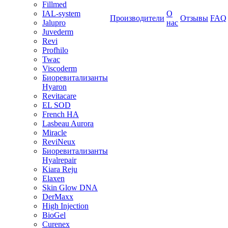
Fillmed
IAL-system
О
Производители
Отзывы
FAQ
Jalupro
нас
Juvederm
Revi
Profhilo
Twac
Viscoderm
Биоревитализанты
Hyaron
Revitacare
EL SOD
French HA
Lasbeau Aurora
Miracle
ReviNeux
Биоревитализанты
Hyalrepair
Kiara Reju
Elaxen
Skin Glow DNA
DerMaxx
High Injection
BioGel
Curenex