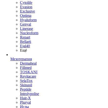
Cytolife
Evasion
Exclusive
Optima
Hyaluform
Genyal
Linerase
Nucleoform
Repart
Bellarti
Ejal40
Ещё
Мезотерапия
Dermaheal
Fillmed
TOSKANI
Revitacare
SelaTox
Skinasil
Peptide
Introlypolise
Hair-X
Pluryal
Иглы