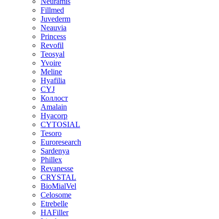
Neuramis
Fillmed
Juvederm
Neauvia
Princess
Revofil
Teosyal
Yvoire
Meline
Hyafilia
CYJ
Коллост
Amalain
Hyacorp
CYTOSIAL
Tesoro
Euroresearch
Sardenya
Phillex
Revanesse
CRYSTAL
BioMialVel
Celosome
Etrebelle
HAFiller