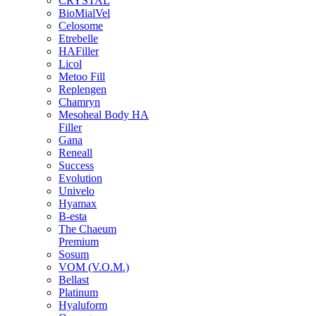
CRYSTAL
BioMialVel
Celosome
Etrebelle
HAFiller
Licol
Metoo Fill
Replengen
Chamryn
Mesoheal Body HA
Filler
Gana
Reneall
Success
Evolution
Univelo
Hyamax
B-esta
The Chaeum
Premium
Sosum
VOM (V.O.M.)
Bellast
Platinum
Hyaluform