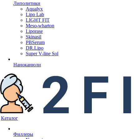
Липолитики
Aqualyx
Lipo Lab
LIGHT FIT
Meso-wharton
Liporase
Skinasil
PBSerum
DR.Lipo
Super V-line Sol
Наноканюли
Каталог
Филлеры