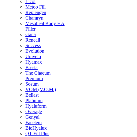
Licol
Metoo Fill
Replengen
Chamryn
Mesoheal Body HA
Filler
Gana
Reneall
Success
Evolution
Univelo
Hyamax
B-esta
The Chaeum
Premium
Sosum
VOM (V.O.M.)
Bellast
Platinum
Hyaluform
Overage
Genyal
Facetem
BioHyalux
QT Fill Plus