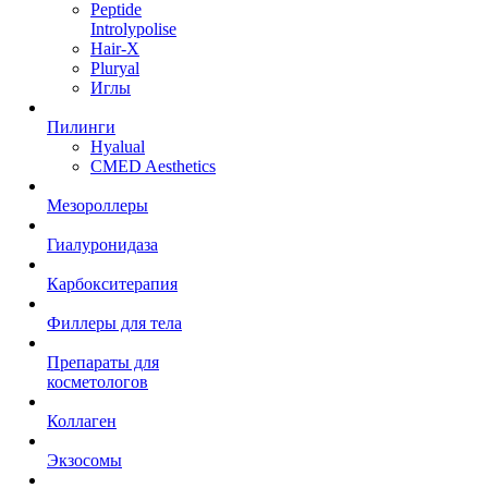
Peptide
Introlypolise
Hair-X
Pluryal
Иглы
Пилинги
Hyalual
CMED Aesthetics
Мезороллеры
Гиалуронидаза
Карбокситерапия
Филлеры для тела
Препараты для
косметологов
Коллаген
Экзосомы