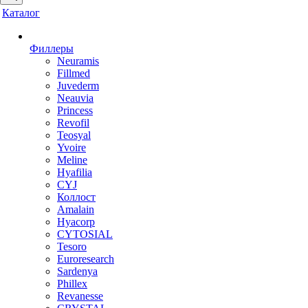
Каталог
Филлеры
Neuramis
Fillmed
Juvederm
Neauvia
Princess
Revofil
Teosyal
Yvoire
Meline
Hyafilia
CYJ
Коллост
Amalain
Hyacorp
CYTOSIAL
Tesoro
Euroresearch
Sardenya
Phillex
Revanesse