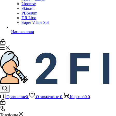
Liporase
Skinasil
PBSerum
DR.Lipo
Super V-line Sol
Наноканюли
Сравнение
0
Отложенные
0
Корзина
0
0
Телефоны