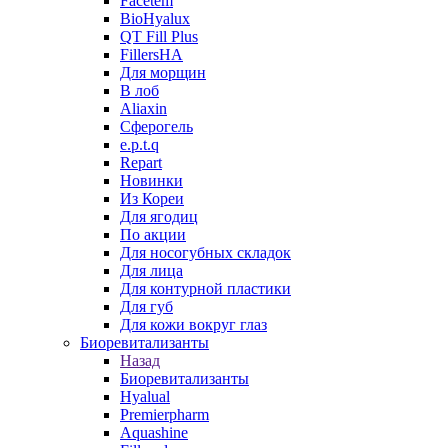
Facetem
BioHyalux
QT Fill Plus
FillersHA
Для морщин
В лоб
Aliaxin
Сферогель
e.p.t.q
Repart
Новинки
Из Кореи
Для ягодиц
По акции
Для носогубных складок
Для лица
Для контурной пластики
Для губ
Для кожи вокруг глаз
Биоревитализанты
Назад
Биоревитализанты
Hyalual
Premierpharm
Aquashine