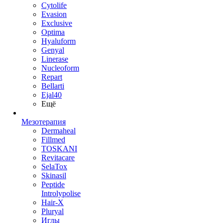
Cytolife
Evasion
Exclusive
Optima
Hyaluform
Genyal
Linerase
Nucleoform
Repart
Bellarti
Ejal40
Ещё
Мезотерапия
Dermaheal
Fillmed
TOSKANI
Revitacare
SelaTox
Skinasil
Peptide
Introlypolise
Hair-X
Pluryal
Иглы