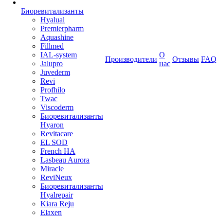
Биоревитализанты
Hyalual
Premierpharm
Aquashine
Fillmed
IAL-system
О
Производители
Отзывы
FAQ
Jalupro
нас
Juvederm
Revi
Profhilo
Twac
Viscoderm
Биоревитализанты
Hyaron
Revitacare
EL SOD
French HA
Lasbeau Aurora
Miracle
ReviNeux
Биоревитализанты
Hyalrepair
Kiara Reju
Elaxen