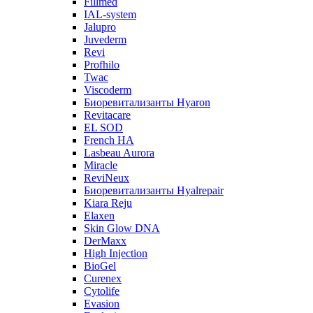
Fillmed
IAL-system
Jalupro
Juvederm
Revi
Profhilo
Twac
Viscoderm
Биоревитализанты Hyaron
Revitacare
EL SOD
French HA
Lasbeau Aurora
Miracle
ReviNeux
Биоревитализанты Hyalrepair
Kiara Reju
Elaxen
Skin Glow DNA
DerMaxx
High Injection
BioGel
Curenex
Cytolife
Evasion