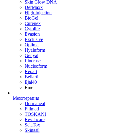
Skin Glow DNA
DerMaxx
High Injection
BioGel
Curenex
Cytolife
Evasion
Exclusive
Optima
Hyaluform
Genyal
Linerase
Nucleoform
Repart
Bellarti
Ejal40
Ещё
Мезотерапия
Dermaheal
Fillmed
TOSKANI
Revitacare
SelaTox
Skinasil