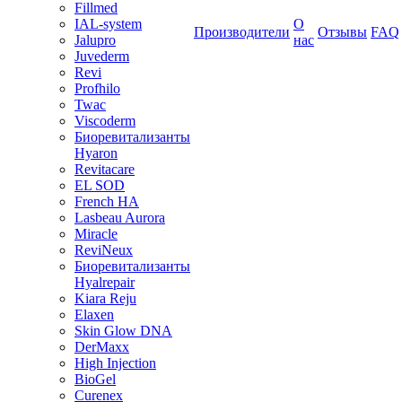
Fillmed
IAL-system
О
Производители
Отзывы
FAQ
Jalupro
нас
Juvederm
Revi
Profhilo
Twac
Viscoderm
Биоревитализанты
Hyaron
Revitacare
EL SOD
French HA
Lasbeau Aurora
Miracle
ReviNeux
Биоревитализанты
Hyalrepair
Kiara Reju
Elaxen
Skin Glow DNA
DerMaxx
High Injection
BioGel
Curenex