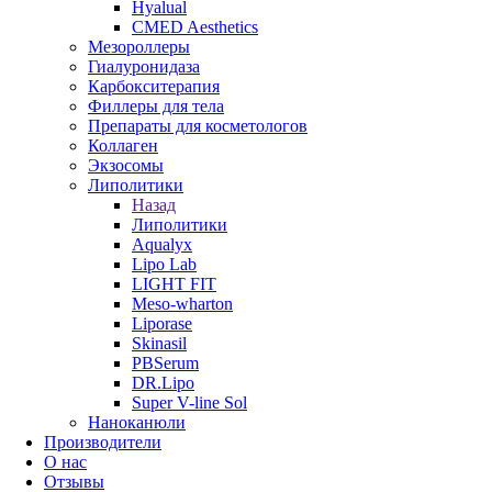
Hyalual
CMED Aesthetics
Мезороллеры
Гиалуронидаза
Карбокситерапия
Филлеры для тела
Препараты для косметологов
Коллаген
Экзосомы
Липолитики
Назад
Липолитики
Aqualyx
Lipo Lab
LIGHT FIT
Meso-wharton
Liporase
Skinasil
PBSerum
DR.Lipo
Super V-line Sol
Наноканюли
Производители
О нас
Отзывы