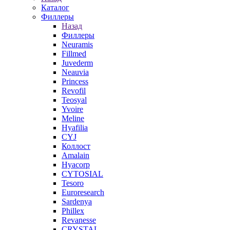
Каталог
Филлеры
Назад
Филлеры
Neuramis
Fillmed
Juvederm
Neauvia
Princess
Revofil
Teosyal
Yvoire
Meline
Hyafilia
CYJ
Коллост
Amalain
Hyacorp
CYTOSIAL
Tesoro
Euroresearch
Sardenya
Phillex
Revanesse
CRYSTAL