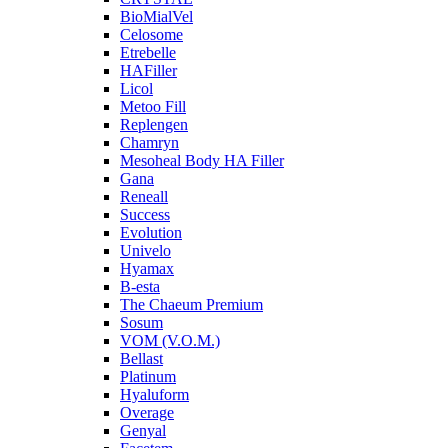
BioMialVel
Celosome
Etrebelle
HAFiller
Licol
Metoo Fill
Replengen
Chamryn
Mesoheal Body HA Filler
Gana
Reneall
Success
Evolution
Univelo
Hyamax
B-esta
The Chaeum Premium
Sosum
VOM (V.O.M.)
Bellast
Platinum
Hyaluform
Overage
Genyal