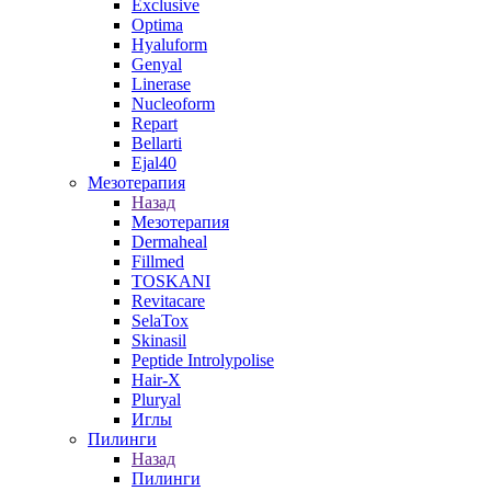
Exclusive
Optima
Hyaluform
Genyal
Linerase
Nucleoform
Repart
Bellarti
Ejal40
Мезотерапия
Назад
Мезотерапия
Dermaheal
Fillmed
TOSKANI
Revitacare
SelaTox
Skinasil
Peptide Introlypolise
Hair-X
Pluryal
Иглы
Пилинги
Назад
Пилинги