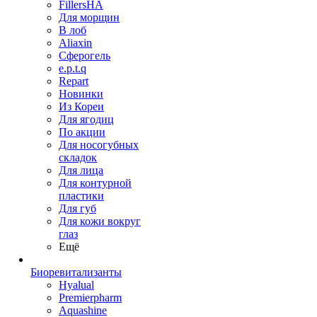
FillersHA
Для морщин
В лоб
Aliaxin
Сферогель
e.p.t.q
Repart
Новинки
Из Кореи
Для ягодиц
По акции
Для носогубных
складок
Для лица
Для контурной
пластики
Для губ
Для кожи вокруг
глаз
Ещё
Биоревитализанты
Hyalual
Premierpharm
Aquashine