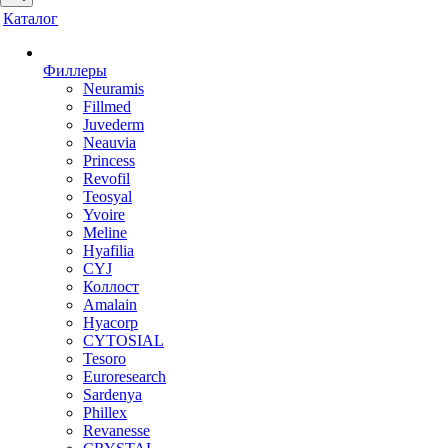
Каталог
Филлеры
Neuramis
Fillmed
Juvederm
Neauvia
Princess
Revofil
Teosyal
Yvoire
Meline
Hyafilia
CYJ
Коллост
Amalain
Hyacorp
CYTOSIAL
Tesoro
Euroresearch
Sardenya
Phillex
Revanesse