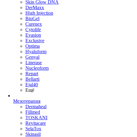
Skin Glow DNA
DerMaxx
High Injection
BioGel
Curenex
Cytolife
Evasion
Exclusive
Optima
Hyaluform
Genyal
Linerase
Nucleoform
Repart
Bellarti
Ejal40
Ещё
Мезотерапия
Dermaheal
Fillmed
TOSKANI
Revitacare
SelaTox
Skinasil