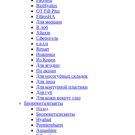
Facetem
BioHyalux
QT Fill Plus
FillersHA
Для морщин
В лоб
Aliaxin
Сферогель
e.p.t.q
Repart
Новинки
Из Кореи
Для ягодиц
По акции
Для носогубных складок
Для лица
Для контурной пластики
Для губ
Для кожи вокруг глаз
Биоревитализанты
Назад
Биоревитализанты
Hyalual
Premierpharm
Aquashine