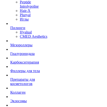
Peptide
Introlypolise
Hair-X
Pluryal
Иглы
Пилинги
Hyalual
CMED Aesthetics
Мезороллеры
Гиалуронидаза
Карбокситерапия
Филлеры для тела
Препараты для
косметологов
Коллаген
Экзосомы