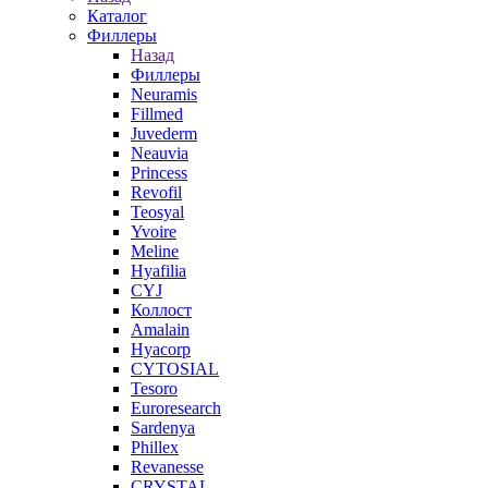
Каталог
Филлеры
Назад
Филлеры
Neuramis
Fillmed
Juvederm
Neauvia
Princess
Revofil
Teosyal
Yvoire
Meline
Hyafilia
CYJ
Коллост
Amalain
Hyacorp
CYTOSIAL
Tesoro
Euroresearch
Sardenya
Phillex
Revanesse
CRYSTAL