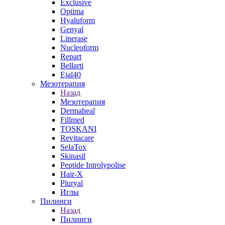
Exclusive
Optima
Hyaluform
Genyal
Linerase
Nucleoform
Repart
Bellarti
Ejal40
Мезотерапия
Назад
Мезотерапия
Dermaheal
Fillmed
TOSKANI
Revitacare
SelaTox
Skinasil
Peptide Introlypolise
Hair-X
Pluryal
Иглы
Пилинги
Назад
Пилинги