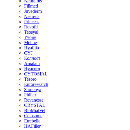
Neuramis
Fillmed
Juvederm
Neauvia
Princess
Revofil
Teosyal
Yvoire
Meline
Hyafilia
CYJ
Коллост
Amalain
Hyacorp
CYTOSIAL
Tesoro
Euroresearch
Sardenya
Phillex
Revanesse
CRYSTAL
BioMialVel
Celosome
Etrebelle
HAFiller