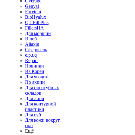
Overage
Genyal
Facetem
BioHyalux
QT Fill Plus
FillersHA
Для морщин
В лоб
Aliaxin
Сферогель
e.p.t.q
Repart
Новинки
Из Кореи
Для ягодиц
По акции
Для носогубных
складок
Для лица
Для контурной
пластики
Для губ
Для кожи вокруг
глаз
Ещё