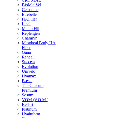
CRYSTAL
BioMialVel
Celosome
Etrebelle
HAFiller
Licol
Metoo Fill
Replengen
Chamryn
Mesoheal Body HA
Filler
Gana
Reneall
Success
Evolution
Univelo
Hyamax
B-esta
The Chaeum
Premium
Sosum
VOM (V.O.M.)
Bellast
Platinum
Hyaluform