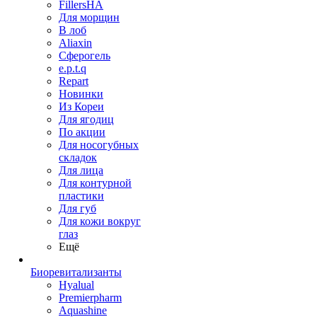
FillersHA
Для морщин
В лоб
Aliaxin
Сферогель
e.p.t.q
Repart
Новинки
Из Кореи
Для ягодиц
По акции
Для носогубных
складок
Для лица
Для контурной
пластики
Для губ
Для кожи вокруг
глаз
Ещё
Биоревитализанты
Hyalual
Premierpharm
Aquashine