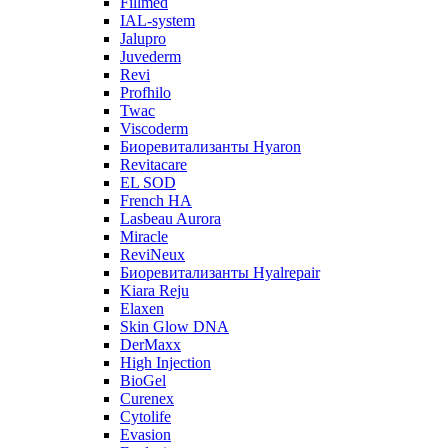
Fillmed
IAL-system
Jalupro
Juvederm
Revi
Profhilo
Twac
Viscoderm
Биоревитализанты Hyaron
Revitacare
EL SOD
French HA
Lasbeau Aurora
Miracle
ReviNeux
Биоревитализанты Hyalrepair
Kiara Reju
Elaxen
Skin Glow DNA
DerMaxx
High Injection
BioGel
Curenex
Cytolife
Evasion