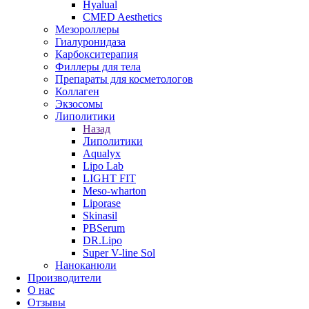
Hyalual
CMED Aesthetics
Мезороллеры
Гиалуронидаза
Карбокситерапия
Филлеры для тела
Препараты для косметологов
Коллаген
Экзосомы
Липолитики
Назад
Липолитики
Aqualyx
Lipo Lab
LIGHT FIT
Meso-wharton
Liporase
Skinasil
PBSerum
DR.Lipo
Super V-line Sol
Наноканюли
Производители
О нас
Отзывы