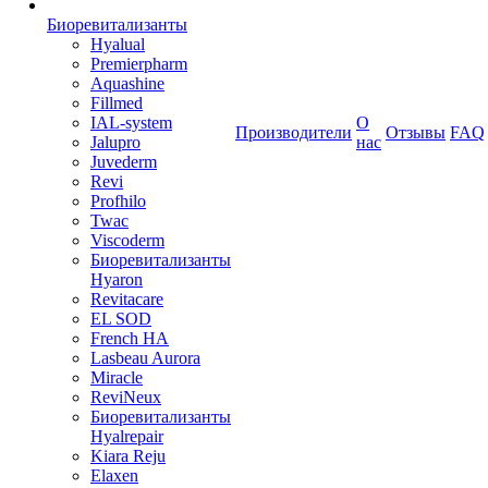
Биоревитализанты
Hyalual
Premierpharm
Aquashine
Fillmed
IAL-system
О
Производители
Отзывы
FAQ
Jalupro
нас
Juvederm
Revi
Profhilo
Twac
Viscoderm
Биоревитализанты
Hyaron
Revitacare
EL SOD
French HA
Lasbeau Aurora
Miracle
ReviNeux
Биоревитализанты
Hyalrepair
Kiara Reju
Elaxen