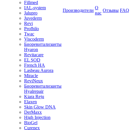
Fillmed
IAL-system
О
Производители
Отзывы
FAQ
Jalupro
нас
Juvederm
Revi
Profhilo
Twac
Viscoderm
Биоревитализанты
Hyaron
Revitacare
EL SOD
French HA
Lasbeau Aurora
Miracle
ReviNeux
Биоревитализанты
Hyalrepair
Kiara Reju
Elaxen
Skin Glow DNA
DerMaxx
High Injection
BioGel
Curenex