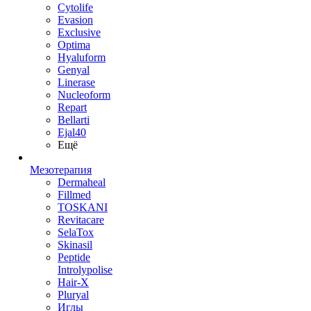
Cytolife
Evasion
Exclusive
Optima
Hyaluform
Genyal
Linerase
Nucleoform
Repart
Bellarti
Ejal40
Ещё
Мезотерапия
Dermaheal
Fillmed
TOSKANI
Revitacare
SelaTox
Skinasil
Peptide
Introlypolise
Hair-X
Pluryal
Иглы