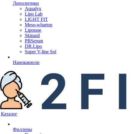
Липолитики
Aqualyx
Lipo Lab
LIGHT FIT
Meso-wharton
Liporase
Skinasil
PBSerum
DR.Lipo
Super V-line Sol
Наноканюли
Каталог
Филлеры