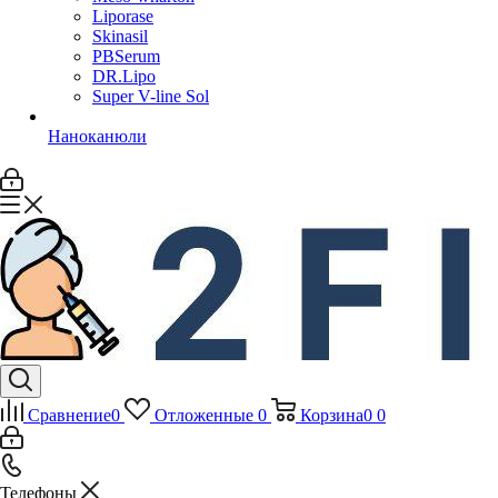
Liporase
Skinasil
PBSerum
DR.Lipo
Super V-line Sol
Наноканюли
Сравнение
0
Отложенные
0
Корзина
0
0
Телефоны