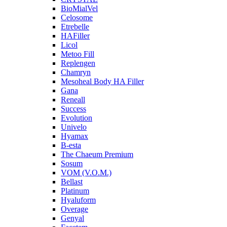
BioMialVel
Celosome
Etrebelle
HAFiller
Licol
Metoo Fill
Replengen
Chamryn
Mesoheal Body HA Filler
Gana
Reneall
Success
Evolution
Univelo
Hyamax
B-esta
The Chaeum Premium
Sosum
VOM (V.O.M.)
Bellast
Platinum
Hyaluform
Overage
Genyal