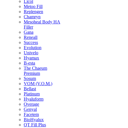
Licol
Metoo Fill
Replengen
Chamryn
Mesoheal Body HA
Filler
Gana
Reneall
Success
Evolution
Univelo
Hyamax
B-esta
The Chaeum
Premium
Sosum
VOM (V.O.M.)
Bellast
Platinum
Hyaluform
Overage
Genyal
Facetem
BioHyalux
QT Fill Plus