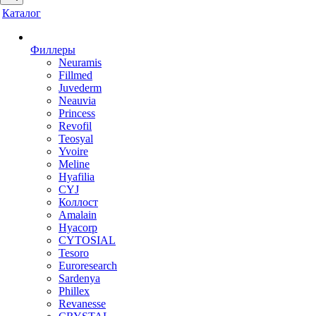
Каталог
Филлеры
Neuramis
Fillmed
Juvederm
Neauvia
Princess
Revofil
Teosyal
Yvoire
Meline
Hyafilia
CYJ
Коллост
Amalain
Hyacorp
CYTOSIAL
Tesoro
Euroresearch
Sardenya
Phillex
Revanesse