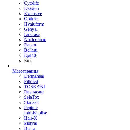
Cytolife
Evasion
Exclusive
Optima
Hyaluform
Genyal
Linerase
Nucleoform
Repart
Bellarti
Ejal40
Ещё
Мезотерапия
Dermaheal
Fillmed
TOSKANI
Revitacare
SelaTox
Skinasil
Peptide
Introlypolise
Hair-X
Pluryal
Иглы