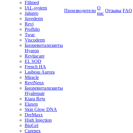
Fillmed
IAL-system
О
Производители
Отзывы
FAQ
Jalupro
нас
Juvederm
Revi
Profhilo
Twac
Viscoderm
Биоревитализанты
Hyaron
Revitacare
EL SOD
French HA
Lasbeau Aurora
Miracle
ReviNeux
Биоревитализанты
Hyalrepair
Kiara Reju
Elaxen
Skin Glow DNA
DerMaxx
High Injection
BioGel
Curenex