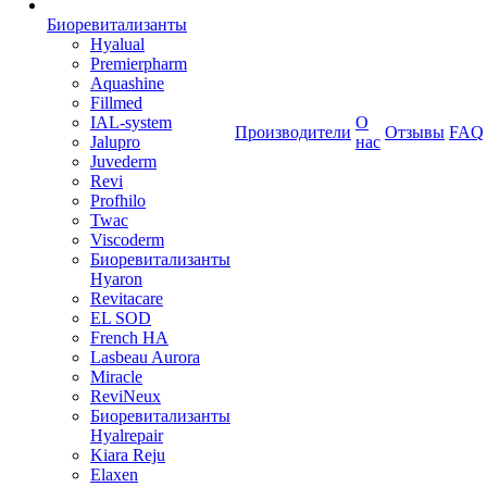
Биоревитализанты
Hyalual
Premierpharm
Aquashine
Fillmed
IAL-system
О
Производители
Отзывы
FAQ
Jalupro
нас
Juvederm
Revi
Profhilo
Twac
Viscoderm
Биоревитализанты
Hyaron
Revitacare
EL SOD
French HA
Lasbeau Aurora
Miracle
ReviNeux
Биоревитализанты
Hyalrepair
Kiara Reju
Elaxen