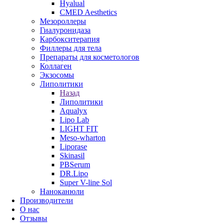
Hyalual
CMED Aesthetics
Мезороллеры
Гиалуронидаза
Карбокситерапия
Филлеры для тела
Препараты для косметологов
Коллаген
Экзосомы
Липолитики
Назад
Липолитики
Aqualyx
Lipo Lab
LIGHT FIT
Meso-wharton
Liporase
Skinasil
PBSerum
DR.Lipo
Super V-line Sol
Наноканюли
Производители
О нас
Отзывы