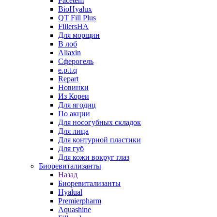
Facetem
BioHyalux
QT Fill Plus
FillersHA
Для морщин
В лоб
Aliaxin
Сферогель
e.p.t.q
Repart
Новинки
Из Кореи
Для ягодиц
По акции
Для носогубных складок
Для лица
Для контурной пластики
Для губ
Для кожи вокруг глаз
Биоревитализанты
Назад
Биоревитализанты
Hyalual
Premierpharm
Aquashine