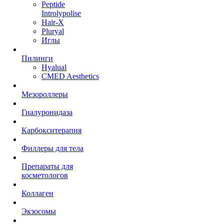
Peptide
Introlypolise
Hair-X
Pluryal
Иглы
Пилинги
Hyalual
CMED Aesthetics
Мезороллеры
Гиалуронидаза
Карбокситерапия
Филлеры для тела
Препараты для
косметологов
Коллаген
Экзосомы