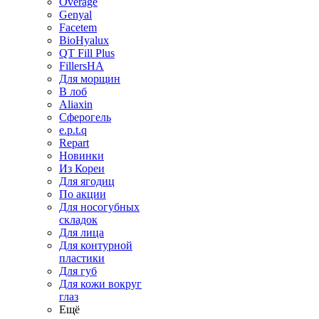
Overage
Genyal
Facetem
BioHyalux
QT Fill Plus
FillersHA
Для морщин
В лоб
Aliaxin
Сферогель
e.p.t.q
Repart
Новинки
Из Кореи
Для ягодиц
По акции
Для носогубных
складок
Для лица
Для контурной
пластики
Для губ
Для кожи вокруг
глаз
Ещё