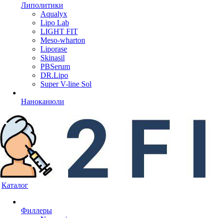
Липолитики
Aqualyx
Lipo Lab
LIGHT FIT
Meso-wharton
Liporase
Skinasil
PBSerum
DR.Lipo
Super V-line Sol
Наноканюли
Каталог
Филлеры