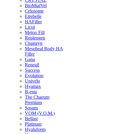
CRYSTAL
BioMialVel
Celosome
Etrebelle
HAFiller
Licol
Metoo Fill
Replengen
Chamryn
Mesoheal Body HA
Filler
Gana
Reneall
Success
Evolution
Univelo
Hyamax
B-esta
The Chaeum
Premium
Sosum
VOM (V.O.M.)
Bellast
Platinum
Hyaluform