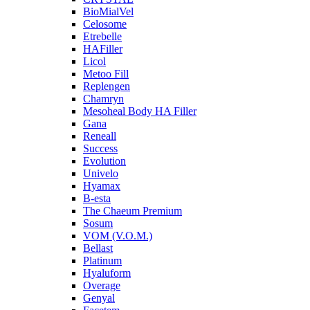
BioMialVel
Celosome
Etrebelle
HAFiller
Licol
Metoo Fill
Replengen
Chamryn
Mesoheal Body HA Filler
Gana
Reneall
Success
Evolution
Univelo
Hyamax
B-esta
The Chaeum Premium
Sosum
VOM (V.O.M.)
Bellast
Platinum
Hyaluform
Overage
Genyal