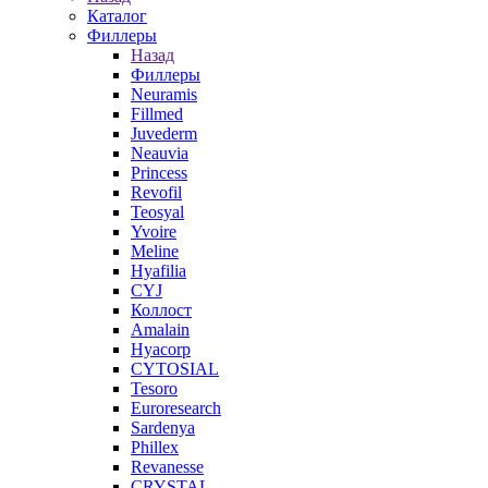
Каталог
Филлеры
Назад
Филлеры
Neuramis
Fillmed
Juvederm
Neauvia
Princess
Revofil
Teosyal
Yvoire
Meline
Hyafilia
CYJ
Коллост
Amalain
Hyacorp
CYTOSIAL
Tesoro
Euroresearch
Sardenya
Phillex
Revanesse
CRYSTAL