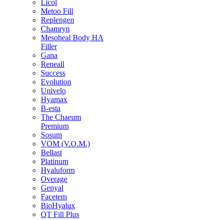
Licol
Metoo Fill
Replengen
Chamryn
Mesoheal Body HA
Filler
Gana
Reneall
Success
Evolution
Univelo
Hyamax
B-esta
The Chaeum
Premium
Sosum
VOM (V.O.M.)
Bellast
Platinum
Hyaluform
Overage
Genyal
Facetem
BioHyalux
QT Fill Plus