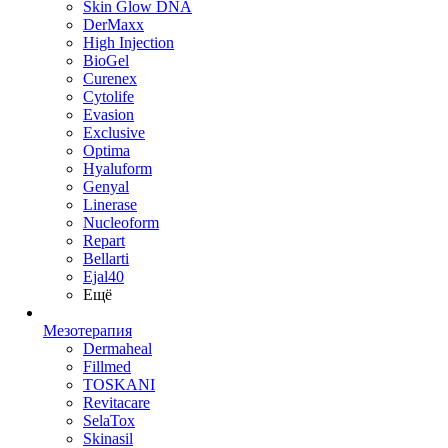
Skin Glow DNA
DerMaxx
High Injection
BioGel
Curenex
Cytolife
Evasion
Exclusive
Optima
Hyaluform
Genyal
Linerase
Nucleoform
Repart
Bellarti
Ejal40
Ещё
Мезотерапия
Dermaheal
Fillmed
TOSKANI
Revitacare
SelaTox
Skinasil