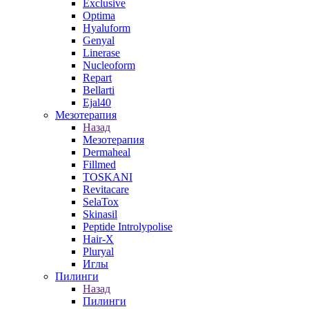
Exclusive
Optima
Hyaluform
Genyal
Linerase
Nucleoform
Repart
Bellarti
Ejal40
Мезотерапия
Назад
Мезотерапия
Dermaheal
Fillmed
TOSKANI
Revitacare
SelaTox
Skinasil
Peptide Introlypolise
Hair-X
Pluryal
Иглы
Пилинги
Назад
Пилинги