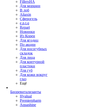
FillersHA
Для морщин
В лоб
Aliaxin
Сферогель
e.p.t.q
Repart
Новинки
Из Кореи
Для ягодиц
По акции
Для носогубных
складок
Для лица
Для контурной
пластики
Для губ
Для кожи вокруг
глаз
Ещё
Биоревитализанты
Hyalual
Premierpharm
Aquashine