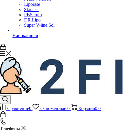
Liporase
Skinasil
PBSerum
DR.Lipo
Super V-line Sol
Наноканюли
Сравнение
0
Отложенные
0
Корзина
0
0
Телефоны