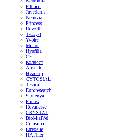
Neuramis
Fillmed
Juvederm
Neauvia
Princess
Revofil
Teosyal
Yvoire
Meline
Hyafilia
CYJ
Коллост
Amalain
Hyacorp
CYTOSIAL
Tesoro
Euroresearch
Sardenya
Phillex
Revanesse
CRYSTAL
BioMialVel
Celosome
Etrebelle
HAFiller