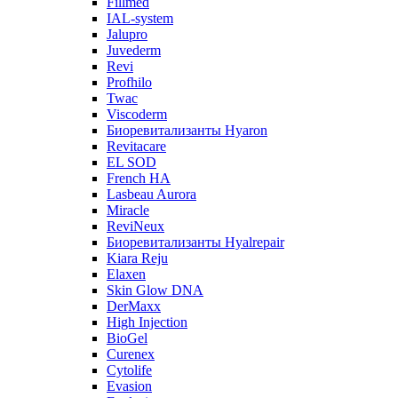
Fillmed
IAL-system
Jalupro
Juvederm
Revi
Profhilo
Twac
Viscoderm
Биоревитализанты Hyaron
Revitacare
EL SOD
French HA
Lasbeau Aurora
Miracle
ReviNeux
Биоревитализанты Hyalrepair
Kiara Reju
Elaxen
Skin Glow DNA
DerMaxx
High Injection
BioGel
Curenex
Cytolife
Evasion