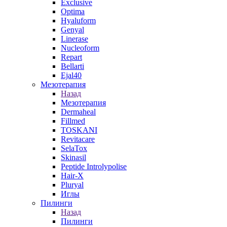
Exclusive
Optima
Hyaluform
Genyal
Linerase
Nucleoform
Repart
Bellarti
Ejal40
Мезотерапия
Назад
Мезотерапия
Dermaheal
Fillmed
TOSKANI
Revitacare
SelaTox
Skinasil
Peptide Introlypolise
Hair-X
Pluryal
Иглы
Пилинги
Назад
Пилинги