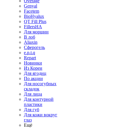
Overage
Genyal
Facetem
BioHyalux
QT Fill Plus
FillersHA
Для морщин
В лоб
Aliaxin
Сферогель
e.p.t.q
Repart
Новинки
Из Кореи
Для ягодиц
По акции
Для носогубных
складок
Для лица
Для контурной
пластики
Для губ
Для кожи вокруг
глаз
Ещё