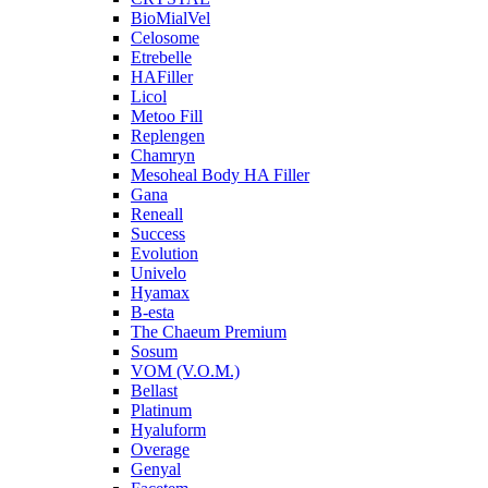
BioMialVel
Celosome
Etrebelle
HAFiller
Licol
Metoo Fill
Replengen
Chamryn
Mesoheal Body HA Filler
Gana
Reneall
Success
Evolution
Univelo
Hyamax
B-esta
The Chaeum Premium
Sosum
VOM (V.O.M.)
Bellast
Platinum
Hyaluform
Overage
Genyal