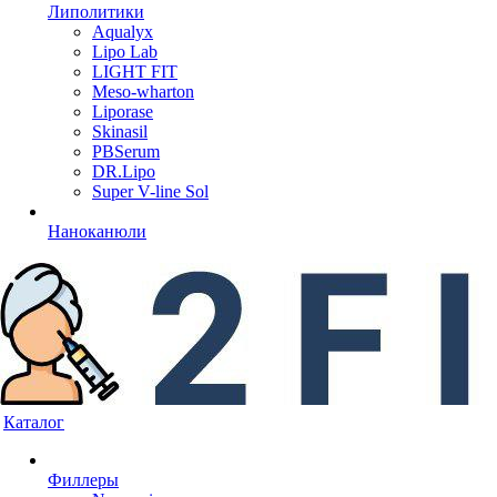
Липолитики
Aqualyx
Lipo Lab
LIGHT FIT
Meso-wharton
Liporase
Skinasil
PBSerum
DR.Lipo
Super V-line Sol
Наноканюли
Каталог
Филлеры