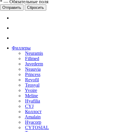
*
—
Обязательные поля
Сбросить
Филлеры
Neuramis
Fillmed
Juvederm
Neauvia
Princess
Revofil
Teosyal
Yvoire
Meline
Hyafilia
CYJ
Коллост
Amalain
Hyacorp
CYTOSIAL