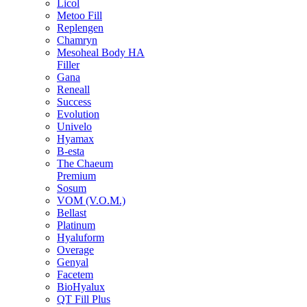
Licol
Metoo Fill
Replengen
Chamryn
Mesoheal Body HA
Filler
Gana
Reneall
Success
Evolution
Univelo
Hyamax
B-esta
The Chaeum
Premium
Sosum
VOM (V.O.M.)
Bellast
Platinum
Hyaluform
Overage
Genyal
Facetem
BioHyalux
QT Fill Plus