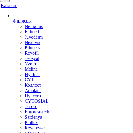
Каталог
Филлеры
Neuramis
Fillmed
Juvederm
Neauvia
Princess
Revofil
Teosyal
Yvoire
Meline
Hyafilia
CYJ
Коллост
Amalain
Hyacorp
CYTOSIAL
Tesoro
Euroresearch
Sardenya
Phillex
Revanesse