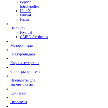
Peptide
Introlypolise
Hair-X
Pluryal
Иглы
Пилинги
Hyalual
CMED Aesthetics
Мезороллеры
Гиалуронидаза
Карбокситерапия
Филлеры для тела
Препараты для
косметологов
Коллаген
Экзосомы