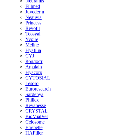
Neuramis
Fillmed
Juvederm
Neauvia
Princess
Revofil
Teosyal
Yvoire
Meline
Hyafilia
CYJ
Коллост
Amalain
Hyacorp
CYTOSIAL
Tesoro
Euroresearch
Sardenya
Phillex
Revanesse
CRYSTAL
BioMialVel
Celosome
Etrebelle
HAFiller