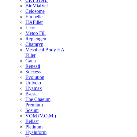
CRYSTAL
BioMialVel
Celosome
Etrebelle
HAFiller
Licol
Metoo Fill
Replengen
Chamryn
Mesoheal Body HA
Filler
Gana
Reneall
Success
Evolution
Univelo
Hyamax
B-esta
The Chaeum
Premium
Sosum
VOM (V.O.M.)
Bellast
Platinum
Hyaluform