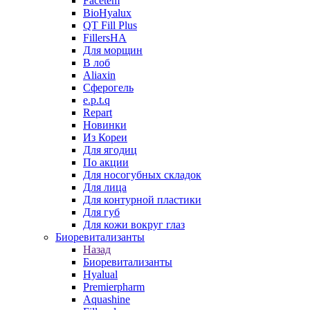
Facetem
BioHyalux
QT Fill Plus
FillersHA
Для морщин
В лоб
Aliaxin
Сферогель
e.p.t.q
Repart
Новинки
Из Кореи
Для ягодиц
По акции
Для носогубных складок
Для лица
Для контурной пластики
Для губ
Для кожи вокруг глаз
Биоревитализанты
Назад
Биоревитализанты
Hyalual
Premierpharm
Aquashine