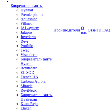
Биоревитализанты
Hyalual
Premierpharm
Aquashine
Fillmed
IAL-system
О
Производители
Отзывы
FAQ
Jalupro
нас
Juvederm
Revi
Profhilo
Twac
Viscoderm
Биоревитализанты
Hyaron
Revitacare
EL SOD
French HA
Lasbeau Aurora
Miracle
ReviNeux
Биоревитализанты
Hyalrepair
Kiara Reju
Elaxen