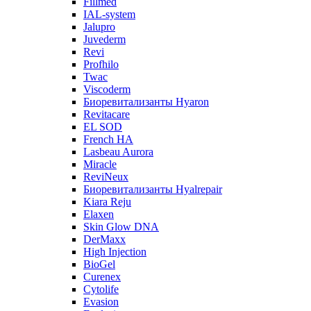
Fillmed
IAL-system
Jalupro
Juvederm
Revi
Profhilo
Twac
Viscoderm
Биоревитализанты Hyaron
Revitacare
EL SOD
French HA
Lasbeau Aurora
Miracle
ReviNeux
Биоревитализанты Hyalrepair
Kiara Reju
Elaxen
Skin Glow DNA
DerMaxx
High Injection
BioGel
Curenex
Cytolife
Evasion