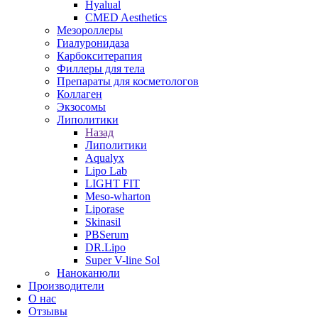
Hyalual
CMED Aesthetics
Мезороллеры
Гиалуронидаза
Карбокситерапия
Филлеры для тела
Препараты для косметологов
Коллаген
Экзосомы
Липолитики
Назад
Липолитики
Aqualyx
Lipo Lab
LIGHT FIT
Meso-wharton
Liporase
Skinasil
PBSerum
DR.Lipo
Super V-line Sol
Наноканюли
Производители
О нас
Отзывы