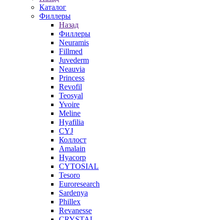
Каталог
Филлеры
Назад
Филлеры
Neuramis
Fillmed
Juvederm
Neauvia
Princess
Revofil
Teosyal
Yvoire
Meline
Hyafilia
CYJ
Коллост
Amalain
Hyacorp
CYTOSIAL
Tesoro
Euroresearch
Sardenya
Phillex
Revanesse
CRYSTAL