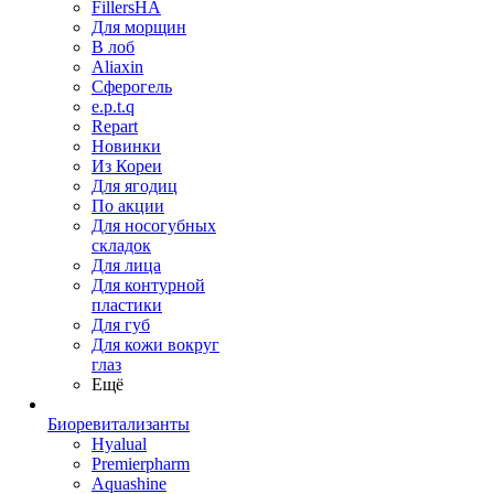
FillersHA
Для морщин
В лоб
Aliaxin
Сферогель
e.p.t.q
Repart
Новинки
Из Кореи
Для ягодиц
По акции
Для носогубных
складок
Для лица
Для контурной
пластики
Для губ
Для кожи вокруг
глаз
Ещё
Биоревитализанты
Hyalual
Premierpharm
Aquashine