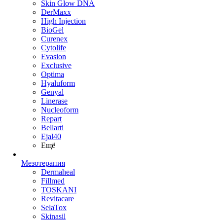
Skin Glow DNA
DerMaxx
High Injection
BioGel
Curenex
Cytolife
Evasion
Exclusive
Optima
Hyaluform
Genyal
Linerase
Nucleoform
Repart
Bellarti
Ejal40
Ещё
Мезотерапия
Dermaheal
Fillmed
TOSKANI
Revitacare
SelaTox
Skinasil