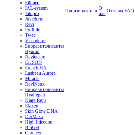
Fillmed
IAL-system
О
Производители
Отзывы
FAQ
Jalupro
нас
Juvederm
Revi
Profhilo
Twac
Viscoderm
Биоревитализанты
Hyaron
Revitacare
EL SOD
French HA
Lasbeau Aurora
Miracle
ReviNeux
Биоревитализанты
Hyalrepair
Kiara Reju
Elaxen
Skin Glow DNA
DerMaxx
High Injection
BioGel
Curenex