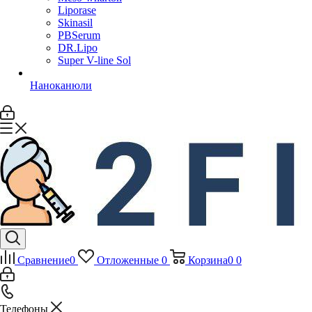
Liporase
Skinasil
PBSerum
DR.Lipo
Super V-line Sol
Наноканюли
Сравнение
0
Отложенные
0
Корзина
0
0
Телефоны