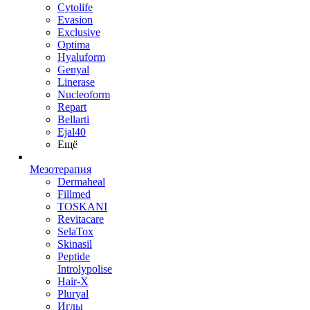
Cytolife
Evasion
Exclusive
Optima
Hyaluform
Genyal
Linerase
Nucleoform
Repart
Bellarti
Ejal40
Ещё
Мезотерапия
Dermaheal
Fillmed
TOSKANI
Revitacare
SelaTox
Skinasil
Peptide
Introlypolise
Hair-X
Pluryal
Иглы