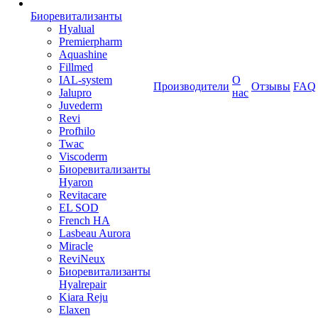
Биоревитализанты
Hyalual
Premierpharm
Aquashine
Fillmed
IAL-system
О
Производители
Отзывы
FAQ
Jalupro
нас
Juvederm
Revi
Profhilo
Twac
Viscoderm
Биоревитализанты
Hyaron
Revitacare
EL SOD
French HA
Lasbeau Aurora
Miracle
ReviNeux
Биоревитализанты
Hyalrepair
Kiara Reju
Elaxen