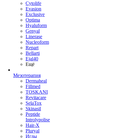
Cytolife
Evasion
Exclusive
Optima
Hyaluform
Genyal
Linerase
Nucleoform
Repart
Bellarti
Ejal40
Ещё
Мезотерапия
Dermaheal
Fillmed
TOSKANI
Revitacare
SelaTox
Skinasil
Peptide
Introlypolise
Hair-X
Pluryal
Иглы