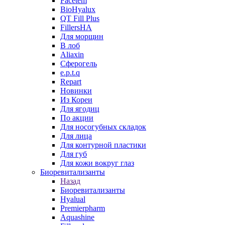
Facetem
BioHyalux
QT Fill Plus
FillersHA
Для морщин
В лоб
Aliaxin
Сферогель
e.p.t.q
Repart
Новинки
Из Кореи
Для ягодиц
По акции
Для носогубных складок
Для лица
Для контурной пластики
Для губ
Для кожи вокруг глаз
Биоревитализанты
Назад
Биоревитализанты
Hyalual
Premierpharm
Aquashine