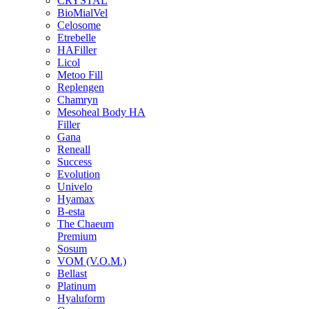
CRYSTAL
BioMialVel
Celosome
Etrebelle
HAFiller
Licol
Metoo Fill
Replengen
Chamryn
Mesoheal Body HA
Filler
Gana
Reneall
Success
Evolution
Univelo
Hyamax
B-esta
The Chaeum
Premium
Sosum
VOM (V.O.M.)
Bellast
Platinum
Hyaluform