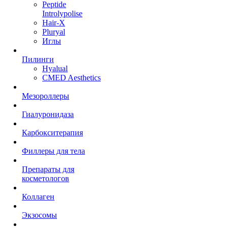
Peptide
Introlypolise
Hair-X
Pluryal
Иглы
Пилинги
Hyalual
CMED Aesthetics
Мезороллеры
Гиалуронидаза
Карбокситерапия
Филлеры для тела
Препараты для
косметологов
Коллаген
Экзосомы