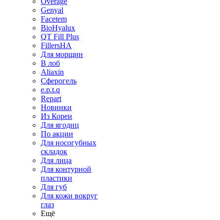
Overage
Genyal
Facetem
BioHyalux
QT Fill Plus
FillersHA
Для морщин
В лоб
Aliaxin
Сферогель
e.p.t.q
Repart
Новинки
Из Кореи
Для ягодиц
По акции
Для носогубных
складок
Для лица
Для контурной
пластики
Для губ
Для кожи вокруг
глаз
Ещё