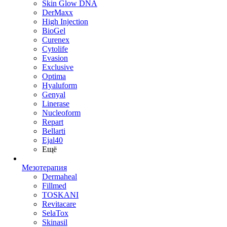
Skin Glow DNA
DerMaxx
High Injection
BioGel
Curenex
Cytolife
Evasion
Exclusive
Optima
Hyaluform
Genyal
Linerase
Nucleoform
Repart
Bellarti
Ejal40
Ещё
Мезотерапия
Dermaheal
Fillmed
TOSKANI
Revitacare
SelaTox
Skinasil