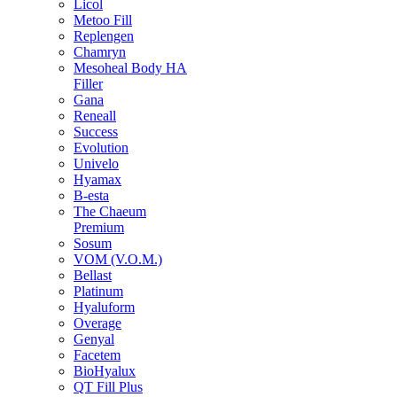
Licol
Metoo Fill
Replengen
Chamryn
Mesoheal Body HA
Filler
Gana
Reneall
Success
Evolution
Univelo
Hyamax
B-esta
The Chaeum
Premium
Sosum
VOM (V.O.M.)
Bellast
Platinum
Hyaluform
Overage
Genyal
Facetem
BioHyalux
QT Fill Plus