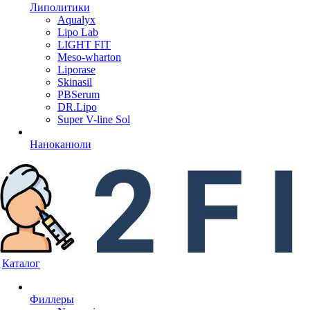
Липолитики
Aqualyx
Lipo Lab
LIGHT FIT
Meso-wharton
Liporase
Skinasil
PBSerum
DR.Lipo
Super V-line Sol
Наноканюли
Каталог
Филлеры