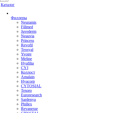
Каталог
Филлеры
Neuramis
Fillmed
Juvederm
Neauvia
Princess
Revofil
Teosyal
Yvoire
Meline
Hyafilia
CYJ
Коллост
Amalain
Hyacorp
CYTOSIAL
Tesoro
Euroresearch
Sardenya
Phillex
Revanesse