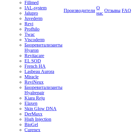
Fillmed
IAL-system
О
Производители
Отзывы
FAQ
Jalupro
нас
Juvederm
Revi
Profhilo
Twac
Viscoderm
Биоревитализанты
Hyaron
Revitacare
EL SOD
French HA
Lasbeau Aurora
Miracle
ReviNeux
Биоревитализанты
Hyalrepair
Kiara Reju
Elaxen
Skin Glow DNA
DerMaxx
High Injection
BioGel
Curenex