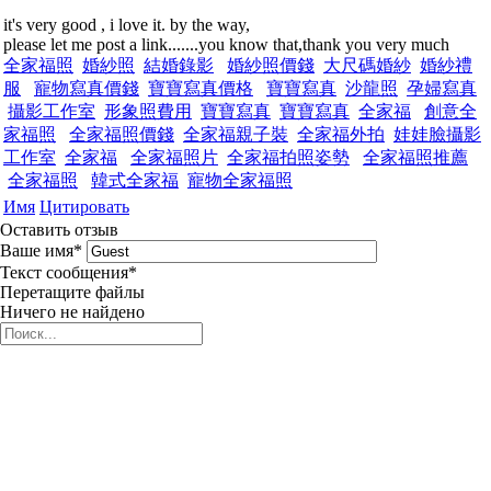
it's very good , i love it. by the way,
please let me post a link.......you know that,thank you very much
全家福照
婚紗照
結婚錄影
婚紗照價錢
大尺碼婚紗
婚紗禮
服
寵物寫真價錢
寶寶寫真價格
寶寶寫真
沙龍照
孕婦寫真
攝影工作室
形象照費用
寶寶寫真
寶寶寫真
全家福
創意全
家福照
全家福照價錢
全家福親子裝
全家福外拍
娃娃臉攝影
工作室
全家福
全家福照片
全家福拍照姿勢
全家福照推薦
全家福照
韓式全家福
寵物全家福照
Имя
Цитировать
Оставить отзыв
Ваше имя
*
Текст сообщения
*
Перетащите файлы
Ничего не найдено