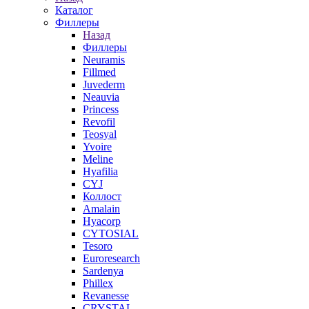
Каталог
Филлеры
Назад
Филлеры
Neuramis
Fillmed
Juvederm
Neauvia
Princess
Revofil
Teosyal
Yvoire
Meline
Hyafilia
CYJ
Коллост
Amalain
Hyacorp
CYTOSIAL
Tesoro
Euroresearch
Sardenya
Phillex
Revanesse
CRYSTAL