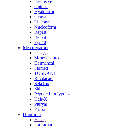
Exclusive
Optima
Hyaluform
Genyal
Linerase
Nucleoform
Repart
Bellarti
Ejal40
Мезотерапия
Назад
Мезотерапия
Dermaheal
Fillmed
TOSKANI
Revitacare
SelaTox
Skinasil
Peptide Introlypolise
Hair-X
Pluryal
Иглы
Пилинги
Назад
Пилинги