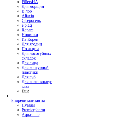
FillersHA
Для морщин
В лоб
Aliaxin
Сферогель
e.p.t.q
Repart
Новинки
Из Кореи
Для ягодиц
По акции
Для носогубных
складок
Для лица
Для контурной
пластики
Для губ
Для кожи вокруг
глаз
Ещё
Биоревитализанты
Hyalual
Premierpharm
Aquashine