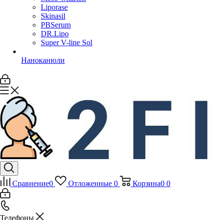
Liporase
Skinasil
PBSerum
DR.Lipo
Super V-line Sol
Наноканюли
Сравнение
0
Отложенные
0
Корзина
0
0
Телефоны