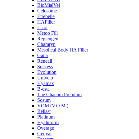
BioMialVel
Celosome
Etrebelle
HAFiller
Licol
Metoo Fill
Replengen
Chamryn
Mesoheal Body HA Filler
Gana
Reneall
Success
Evolution
Univelo
Hyamax
B-esta
The Chaeum Premium
Sosum
VOM (V.O.M.)
Bellast
Platinum
Hyaluform
Overage
Genyal