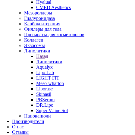
Hyalual
CMED Aesthetics
Мезороллеры
Гиалуронидаза
Карбокситерапия
Филлеры для тела
Препараты для косметологов
Коллаген
Экзосомы
Липолитики
Назад
Липолитики
Aqualyx
Lipo Lab
LIGHT FIT
Meso-wharton
Liporase
Skinasil
PBSerum
DR.Lipo
Super V-line Sol
Наноканюли
Производители
О нас
Отзывы