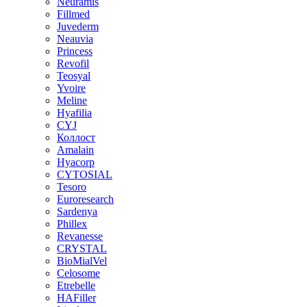
Neuramis
Fillmed
Juvederm
Neauvia
Princess
Revofil
Teosyal
Yvoire
Meline
Hyafilia
CYJ
Коллост
Amalain
Hyacorp
CYTOSIAL
Tesoro
Euroresearch
Sardenya
Phillex
Revanesse
CRYSTAL
BioMialVel
Celosome
Etrebelle
HAFiller