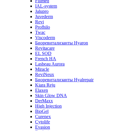
Fillmed
IAL-system
Jalupro
Juvederm
Revi
Profhilo
Twac
Viscoderm
Биоревитализанты Hyaron
Revitacare
EL SOD
French HA
Lasbeau Aurora
Miracle
ReviNeux
Биоревитализанты Hyalrepair
Kiara Reju
Elaxen
Skin Glow DNA
DerMaxx
High Injection
BioGel
Curenex
Cytolife
Evasion