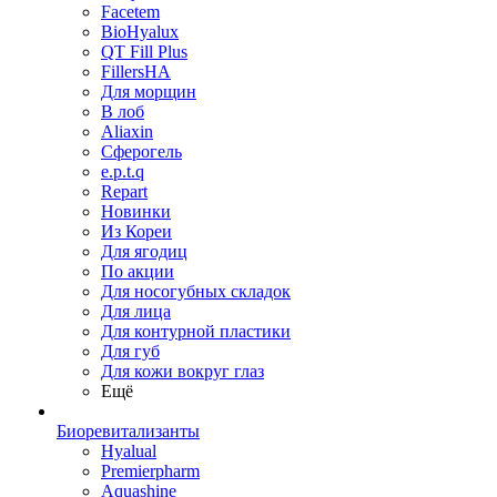
Facetem
BioHyalux
QT Fill Plus
FillersHA
Для морщин
В лоб
Aliaxin
Сферогель
e.p.t.q
Repart
Новинки
Из Кореи
Для ягодиц
По акции
Для носогубных складок
Для лица
Для контурной пластики
Для губ
Для кожи вокруг глаз
Ещё
Биоревитализанты
Hyalual
Premierpharm
Aquashine