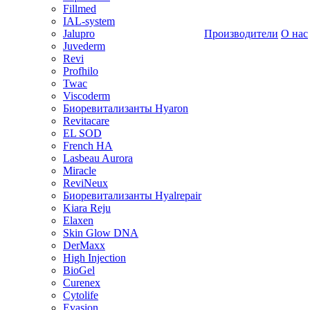
Fillmed
IAL-system
Jalupro
Производители
О нас
Juvederm
Revi
Profhilo
Twac
Viscoderm
Биоревитализанты Hyaron
Revitacare
EL SOD
French HA
Lasbeau Aurora
Miracle
ReviNeux
Биоревитализанты Hyalrepair
Kiara Reju
Elaxen
Skin Glow DNA
DerMaxx
High Injection
BioGel
Curenex
Cytolife
Evasion