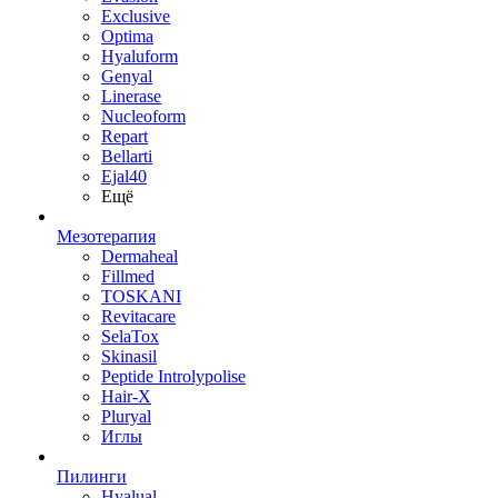
Exclusive
Optima
Hyaluform
Genyal
Linerase
Nucleoform
Repart
Bellarti
Ejal40
Ещё
Мезотерапия
Dermaheal
Fillmed
TOSKANI
Revitacare
SelaTox
Skinasil
Peptide Introlypolise
Hair-X
Pluryal
Иглы
Пилинги
Hyalual