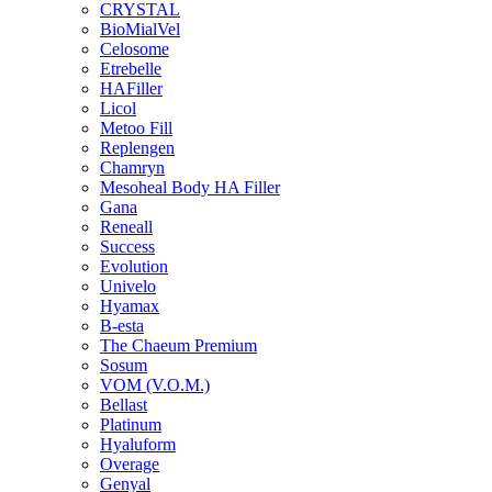
CRYSTAL
BioMialVel
Celosome
Etrebelle
HAFiller
Licol
Metoo Fill
Replengen
Chamryn
Mesoheal Body HA Filler
Gana
Reneall
Success
Evolution
Univelo
Hyamax
B-esta
The Chaeum Premium
Sosum
VOM (V.O.M.)
Bellast
Platinum
Hyaluform
Overage
Genyal