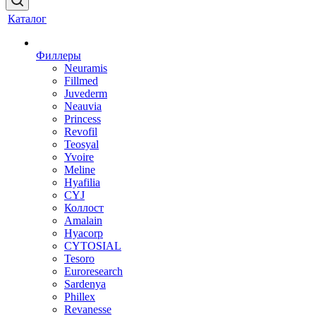
Каталог
Филлеры
Neuramis
Fillmed
Juvederm
Neauvia
Princess
Revofil
Teosyal
Yvoire
Meline
Hyafilia
CYJ
Коллост
Amalain
Hyacorp
CYTOSIAL
Tesoro
Euroresearch
Sardenya
Phillex
Revanesse