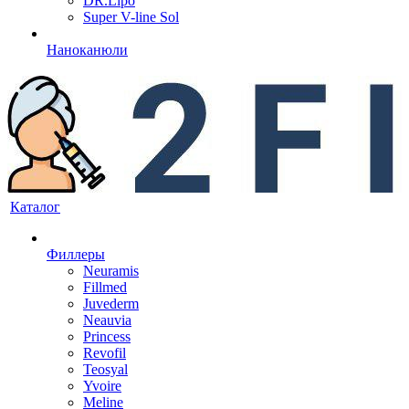
DR.Lipo
Super V-line Sol
Наноканюли
Каталог
Филлеры
Neuramis
Fillmed
Juvederm
Neauvia
Princess
Revofil
Teosyal
Yvoire
Meline