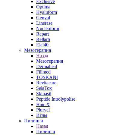
Exclusive
Optima
Hyaluform
Genyal
Linerase
Nucleoform
Repart
Bellarti
Ejal40
Мезотерапия
Назад
Мезотерапия
Dermaheal
Fillmed
TOSKANI
Revitacare
SelaTox
Skinasil
Peptide Introlypolise
Hair-X
Pluryal
Иглы
Пилинги
Назад
Пилинги