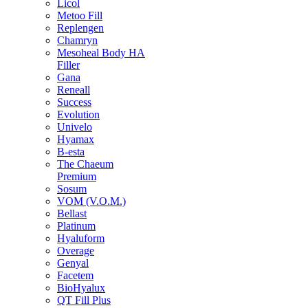
Licol
Metoo Fill
Replengen
Chamryn
Mesoheal Body HA
Filler
Gana
Reneall
Success
Evolution
Univelo
Hyamax
B-esta
The Chaeum
Premium
Sosum
VOM (V.O.M.)
Bellast
Platinum
Hyaluform
Overage
Genyal
Facetem
BioHyalux
QT Fill Plus