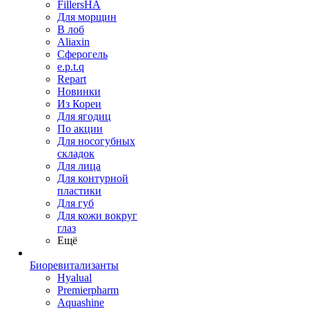
FillersHA
Для морщин
В лоб
Aliaxin
Сферогель
e.p.t.q
Repart
Новинки
Из Кореи
Для ягодиц
По акции
Для носогубных
складок
Для лица
Для контурной
пластики
Для губ
Для кожи вокруг
глаз
Ещё
Биоревитализанты
Hyalual
Premierpharm
Aquashine