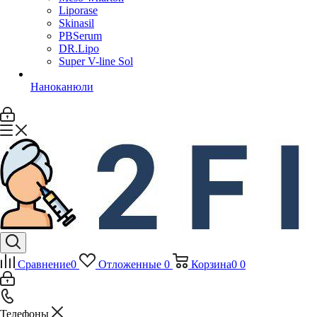
Liporase
Skinasil
PBSerum
DR.Lipo
Super V-line Sol
Наноканюли
Сравнение
0
Отложенные
0
Корзина
0
0
Телефоны