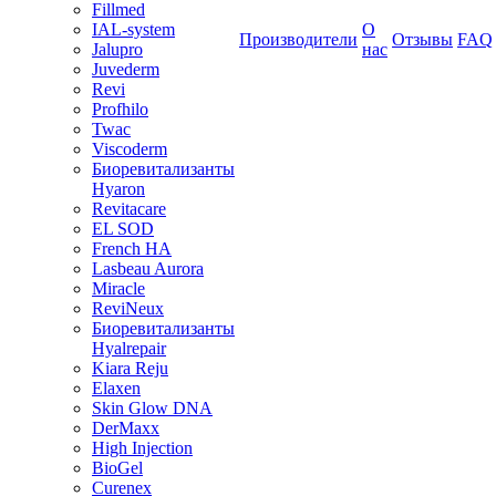
Fillmed
IAL-system
О
Производители
Отзывы
FAQ
Jalupro
нас
Juvederm
Revi
Profhilo
Twac
Viscoderm
Биоревитализанты
Hyaron
Revitacare
EL SOD
French HA
Lasbeau Aurora
Miracle
ReviNeux
Биоревитализанты
Hyalrepair
Kiara Reju
Elaxen
Skin Glow DNA
DerMaxx
High Injection
BioGel
Curenex