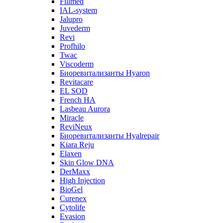
Fillmed
IAL-system
Jalupro
Juvederm
Revi
Profhilo
Twac
Viscoderm
Биоревитализанты Hyaron
Revitacare
EL SOD
French HA
Lasbeau Aurora
Miracle
ReviNeux
Биоревитализанты Hyalrepair
Kiara Reju
Elaxen
Skin Glow DNA
DerMaxx
High Injection
BioGel
Curenex
Cytolife
Evasion