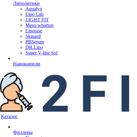
Липолитики
Aqualyx
Lipo Lab
LIGHT FIT
Meso-wharton
Liporase
Skinasil
PBSerum
DR.Lipo
Super V-line Sol
Наноканюли
Каталог
Филлеры