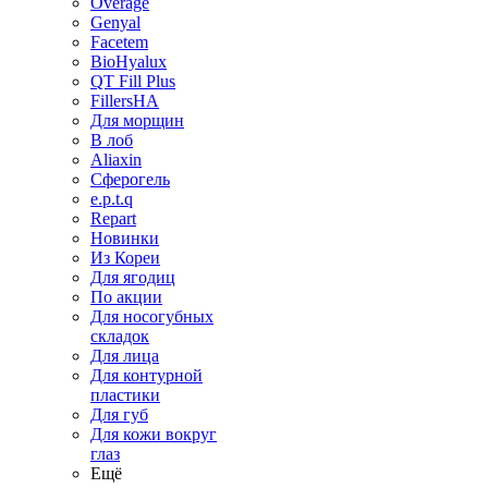
Overage
Genyal
Facetem
BioHyalux
QT Fill Plus
FillersHA
Для морщин
В лоб
Aliaxin
Сферогель
e.p.t.q
Repart
Новинки
Из Кореи
Для ягодиц
По акции
Для носогубных
складок
Для лица
Для контурной
пластики
Для губ
Для кожи вокруг
глаз
Ещё