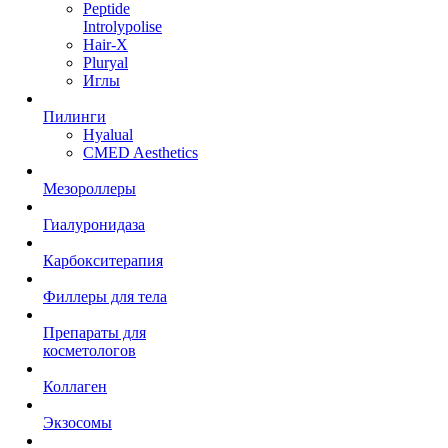
Peptide
Introlypolise
Hair-X
Pluryal
Иглы
Пилинги
Hyalual
CMED Aesthetics
Мезороллеры
Гиалуронидаза
Карбокситерапия
Филлеры для тела
Препараты для
косметологов
Коллаген
Экзосомы