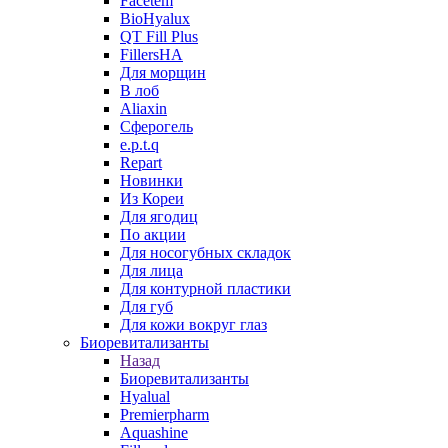
Facetem
BioHyalux
QT Fill Plus
FillersHA
Для морщин
В лоб
Aliaxin
Сферогель
e.p.t.q
Repart
Новинки
Из Кореи
Для ягодиц
По акции
Для носогубных складок
Для лица
Для контурной пластики
Для губ
Для кожи вокруг глаз
Биоревитализанты
Назад
Биоревитализанты
Hyalual
Premierpharm
Aquashine