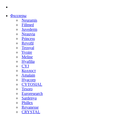
Филлеры
Neuramis
Fillmed
Juvederm
Neauvia
Princess
Revofil
Teosyal
Yvoire
Meline
Hyafilia
CYJ
Коллост
Amalain
Hyacorp
CYTOSIAL
Tesoro
Euroresearch
Sardenya
Phillex
Revanesse
CRYSTAL