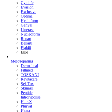
Cytolife
Evasion
Exclusive
Optima
Hyaluform
Genyal
Linerase
Nucleoform
Repart
Bellarti
Ejal40
Ещё
Мезотерапия
Dermaheal
Fillmed
TOSKANI
Revitacare
SelaTox
Skinasil
Peptide
Introlypolise
Hair-X
Pluryal
Иглы