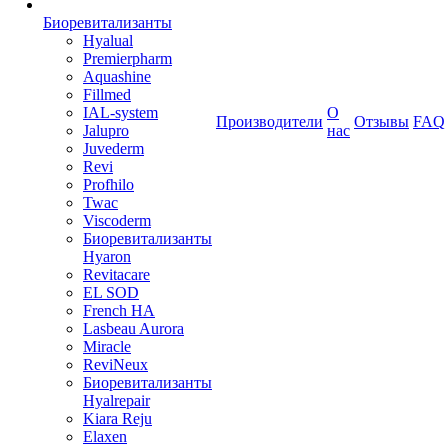
Биоревитализанты
Hyalual
Premierpharm
Aquashine
Fillmed
IAL-system
О
Производители
Отзывы
FAQ
Jalupro
нас
Juvederm
Revi
Profhilo
Twac
Viscoderm
Биоревитализанты
Hyaron
Revitacare
EL SOD
French HA
Lasbeau Aurora
Miracle
ReviNeux
Биоревитализанты
Hyalrepair
Kiara Reju
Elaxen