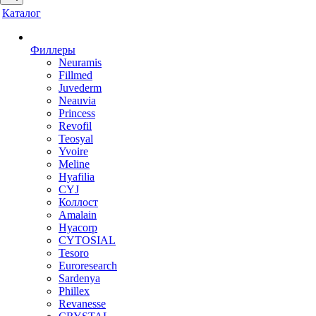
Каталог
Филлеры
Neuramis
Fillmed
Juvederm
Neauvia
Princess
Revofil
Teosyal
Yvoire
Meline
Hyafilia
CYJ
Коллост
Amalain
Hyacorp
CYTOSIAL
Tesoro
Euroresearch
Sardenya
Phillex
Revanesse