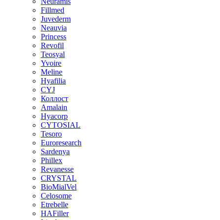
Neuramis
Fillmed
Juvederm
Neauvia
Princess
Revofil
Teosyal
Yvoire
Meline
Hyafilia
CYJ
Коллост
Amalain
Hyacorp
CYTOSIAL
Tesoro
Euroresearch
Sardenya
Phillex
Revanesse
CRYSTAL
BioMialVel
Celosome
Etrebelle
HAFiller