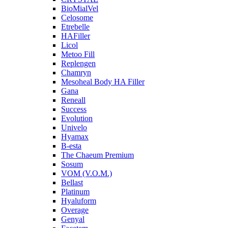
BioMialVel
Celosome
Etrebelle
HAFiller
Licol
Metoo Fill
Replengen
Chamryn
Mesoheal Body HA Filler
Gana
Reneall
Success
Evolution
Univelo
Hyamax
B-esta
The Chaeum Premium
Sosum
VOM (V.O.M.)
Bellast
Platinum
Hyaluform
Overage
Genyal