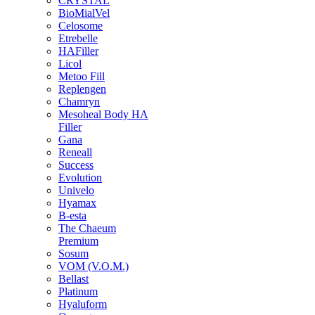
CRYSTAL
BioMialVel
Celosome
Etrebelle
HAFiller
Licol
Metoo Fill
Replengen
Chamryn
Mesoheal Body HA
Filler
Gana
Reneall
Success
Evolution
Univelo
Hyamax
B-esta
The Chaeum
Premium
Sosum
VOM (V.O.M.)
Bellast
Platinum
Hyaluform