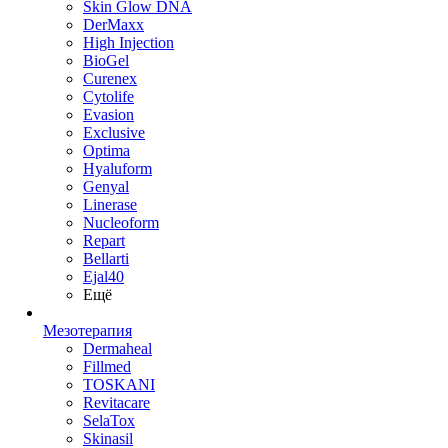
Skin Glow DNA
DerMaxx
High Injection
BioGel
Curenex
Cytolife
Evasion
Exclusive
Optima
Hyaluform
Genyal
Linerase
Nucleoform
Repart
Bellarti
Ejal40
Ещё
Мезотерапия
Dermaheal
Fillmed
TOSKANI
Revitacare
SelaTox
Skinasil