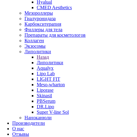
Hyalual
CMED Aesthetics
Мезороллеры
Гиалуронидаза
Карбокситерапия
Филлеры для тела
Препараты для косметологов
Коллаген
Экзосомы
Липолитики
Назад
Липолитики
Aqualyx
Lipo Lab
LIGHT FIT
Meso-wharton
Liporase
Skinasil
PBSerum
DR.Lipo
Super V-line Sol
Наноканюли
Производители
О нас
Отзывы