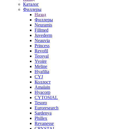
Каталог
Филлеры
Назад
Филлеры
Neuramis
Fillmed
Juvederm
Neauvia
Princess
Revofil
Teosyal
Yvoire
Meline
Hyafilia
CYJ
Коллост
Amalain
Hyacorp
CYTOSIAL
Tesoro
Euroresearch
Sardenya
Phillex
Revanesse
CRYSTAL