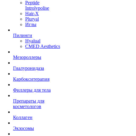
Peptide
Introlypolise
Hair-X
Pluryal
Иглы
Пилинги
Hyalual
CMED Aesthetics
Мезороллеры
Гиалуронидаза
Карбокситерапия
Филлеры для тела
Препараты для
косметологов
Коллаген
Экзосомы