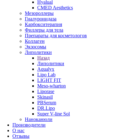
Hyalual
CMED Aesthetics
Мезороллеры
Гиалуронидаза
Карбокситерапия
Филлеры для тела
Препараты для косметологов
Коллаген
Экзосомы
Липолитики
Назад
Липолитики
Aqualyx
Lipo Lab
LIGHT FIT
Meso-wharton
Liporase
Skinasil
PBSerum
DR.Lipo
Super V-line Sol
Наноканюли
Производители
О нас
Отзывы