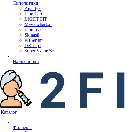
Липолитики
Aqualyx
Lipo Lab
LIGHT FIT
Meso-wharton
Liporase
Skinasil
PBSerum
DR.Lipo
Super V-line Sol
Наноканюли
Каталог
Филлеры