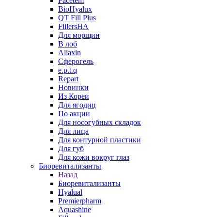
Facetem
BioHyalux
QT Fill Plus
FillersHA
Для морщин
В лоб
Aliaxin
Сферогель
e.p.t.q
Repart
Новинки
Из Кореи
Для ягодиц
По акции
Для носогубных складок
Для лица
Для контурной пластики
Для губ
Для кожи вокруг глаз
Биоревитализанты
Назад
Биоревитализанты
Hyalual
Premierpharm
Aquashine