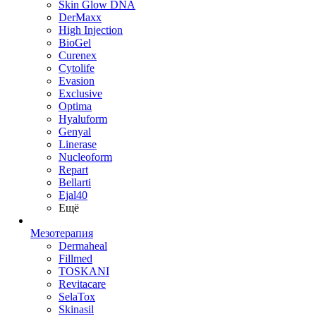
Skin Glow DNA
DerMaxx
High Injection
BioGel
Curenex
Cytolife
Evasion
Exclusive
Optima
Hyaluform
Genyal
Linerase
Nucleoform
Repart
Bellarti
Ejal40
Ещё
Мезотерапия
Dermaheal
Fillmed
TOSKANI
Revitacare
SelaTox
Skinasil