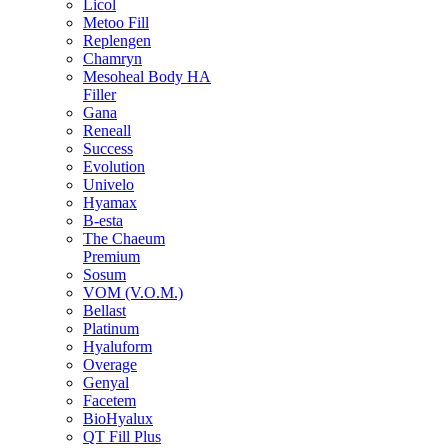
Licol
Metoo Fill
Replengen
Chamryn
Mesoheal Body HA
Filler
Gana
Reneall
Success
Evolution
Univelo
Hyamax
B-esta
The Chaeum
Premium
Sosum
VOM (V.O.M.)
Bellast
Platinum
Hyaluform
Overage
Genyal
Facetem
BioHyalux
QT Fill Plus