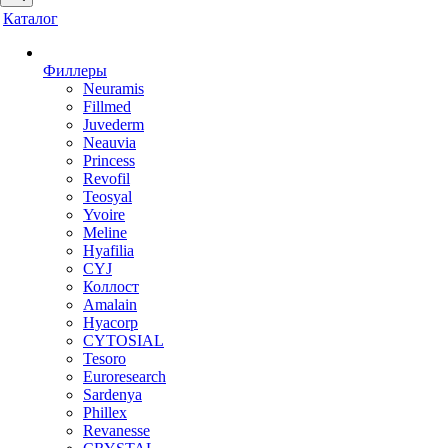
Каталог
Филлеры
Neuramis
Fillmed
Juvederm
Neauvia
Princess
Revofil
Teosyal
Yvoire
Meline
Hyafilia
CYJ
Коллост
Amalain
Hyacorp
CYTOSIAL
Tesoro
Euroresearch
Sardenya
Phillex
Revanesse