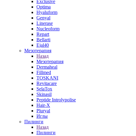
Exclusive
Optima
Hyaluform
Genyal
Linerase
Nucleoform
Repart
Bellarti
Ejal40
Мезотерапия
Назад
Мезотерапия
Dermaheal
Fillmed
TOSKANI
Revitacare
SelaTox
Skinasil
Peptide Introlypolise
Hair-X
Pluryal
Иглы
Пилинги
Назад
Пилинги