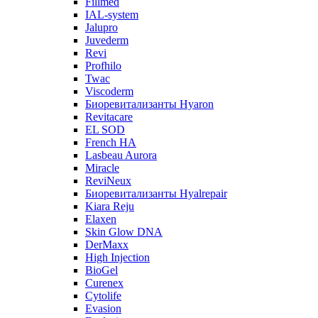
Fillmed
IAL-system
Jalupro
Juvederm
Revi
Profhilo
Twac
Viscoderm
Биоревитализанты Hyaron
Revitacare
EL SOD
French HA
Lasbeau Aurora
Miracle
ReviNeux
Биоревитализанты Hyalrepair
Kiara Reju
Elaxen
Skin Glow DNA
DerMaxx
High Injection
BioGel
Curenex
Cytolife
Evasion