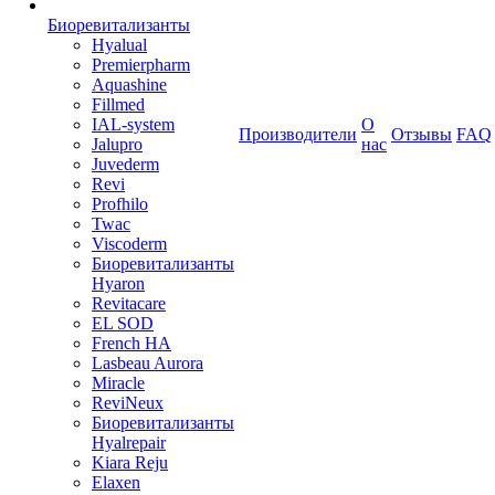
Биоревитализанты
Hyalual
Premierpharm
Aquashine
Fillmed
IAL-system
О
Производители
Отзывы
FAQ
Jalupro
нас
Juvederm
Revi
Profhilo
Twac
Viscoderm
Биоревитализанты
Hyaron
Revitacare
EL SOD
French HA
Lasbeau Aurora
Miracle
ReviNeux
Биоревитализанты
Hyalrepair
Kiara Reju
Elaxen