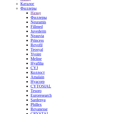
Каталог
Филлеры
Назад
Филлеры
Neuramis
Fillmed
Juvederm
Neauvia
Princess
Revofil
Teosyal
Yvoire
Meline
Hyafilia
CYJ
Коллост
Amalain
Hyacorp
CYTOSIAL
Tesoro
Euroresearch
Sardenya
Phillex
Revanesse
CRYSTAL