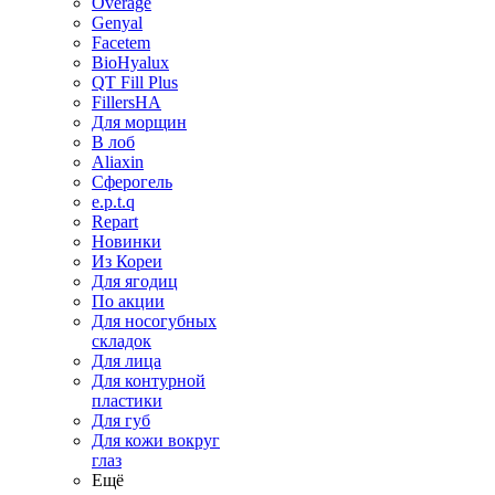
Overage
Genyal
Facetem
BioHyalux
QT Fill Plus
FillersHA
Для морщин
В лоб
Aliaxin
Сферогель
e.p.t.q
Repart
Новинки
Из Кореи
Для ягодиц
По акции
Для носогубных
складок
Для лица
Для контурной
пластики
Для губ
Для кожи вокруг
глаз
Ещё