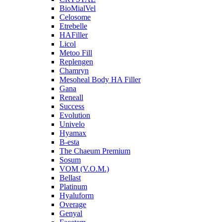
BioMialVel
Celosome
Etrebelle
HAFiller
Licol
Metoo Fill
Replengen
Chamryn
Mesoheal Body HA Filler
Gana
Reneall
Success
Evolution
Univelo
Hyamax
B-esta
The Chaeum Premium
Sosum
VOM (V.O.M.)
Bellast
Platinum
Hyaluform
Overage
Genyal