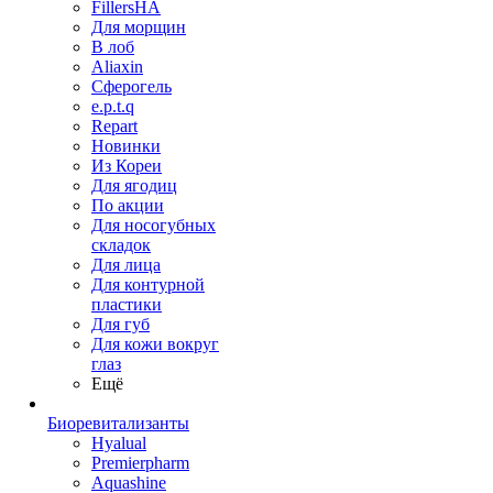
FillersHA
Для морщин
В лоб
Aliaxin
Сферогель
e.p.t.q
Repart
Новинки
Из Кореи
Для ягодиц
По акции
Для носогубных
складок
Для лица
Для контурной
пластики
Для губ
Для кожи вокруг
глаз
Ещё
Биоревитализанты
Hyalual
Premierpharm
Aquashine