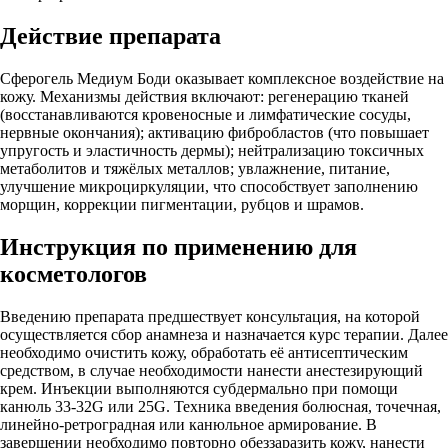
Действие препарата
Сферогель Медиум Боди оказывает комплексное воздействие на
кожу. Механизмы действия включают: регенерацию тканей
(восстанавливаются кровеносные и лимфатические сосуды,
нервные окончания); активацию фибробластов (что повышает
упругость и эластичность дермы); нейтрализацию токсичных
метаболитов и тяжёлых металлов; увлажнение, питание,
улучшение микроциркуляции, что способствует заполнению
морщин, коррекции пигментации, рубцов и шрамов.
Инструкция по применению для
косметологов
Введению препарата предшествует консультация, на которой
осуществляется сбор анамнеза и назначается курс терапии. Далее
необходимо очистить кожу, обработать её антисептическим
средством, в случае необходимости нанести анестезирующий
крем. Инъекции выполняются субдермально при помощи
канюль 33-32G или 25G. Техника введения болюсная, точечная,
линейно-ретроградная или канюльное армирование. В
завершении необходимо повторно обеззаразить кожу, нанести