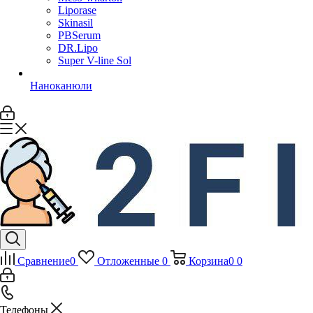
Liporase
Skinasil
PBSerum
DR.Lipo
Super V-line Sol
Наноканюли
Сравнение
0
Отложенные
0
Корзина
0
0
Телефоны