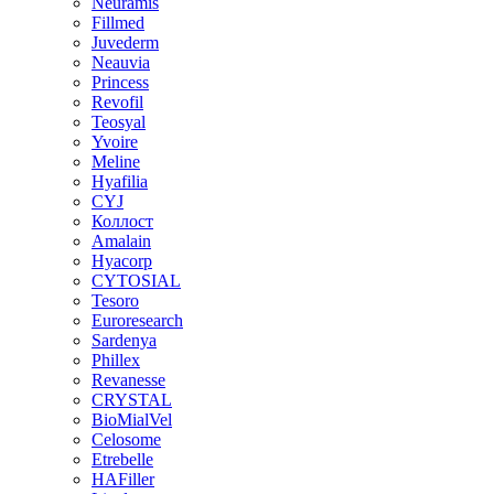
Neuramis
Fillmed
Juvederm
Neauvia
Princess
Revofil
Teosyal
Yvoire
Meline
Hyafilia
CYJ
Коллост
Amalain
Hyacorp
CYTOSIAL
Tesoro
Euroresearch
Sardenya
Phillex
Revanesse
CRYSTAL
BioMialVel
Celosome
Etrebelle
HAFiller