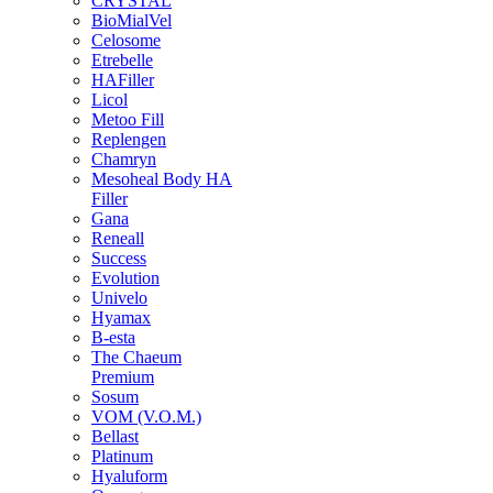
CRYSTAL
BioMialVel
Celosome
Etrebelle
HAFiller
Licol
Metoo Fill
Replengen
Chamryn
Mesoheal Body HA
Filler
Gana
Reneall
Success
Evolution
Univelo
Hyamax
B-esta
The Chaeum
Premium
Sosum
VOM (V.O.M.)
Bellast
Platinum
Hyaluform