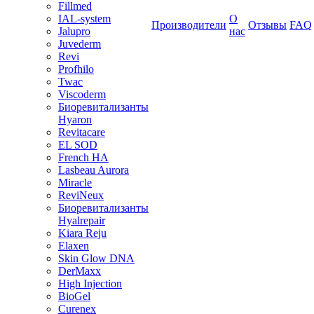
Fillmed
IAL-system
О
Производители
Отзывы
FAQ
Jalupro
нас
Juvederm
Revi
Profhilo
Twac
Viscoderm
Биоревитализанты
Hyaron
Revitacare
EL SOD
French HA
Lasbeau Aurora
Miracle
ReviNeux
Биоревитализанты
Hyalrepair
Kiara Reju
Elaxen
Skin Glow DNA
DerMaxx
High Injection
BioGel
Curenex