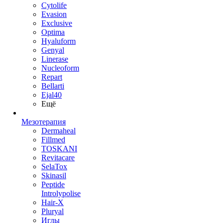
Cytolife
Evasion
Exclusive
Optima
Hyaluform
Genyal
Linerase
Nucleoform
Repart
Bellarti
Ejal40
Ещё
Мезотерапия
Dermaheal
Fillmed
TOSKANI
Revitacare
SelaTox
Skinasil
Peptide
Introlypolise
Hair-X
Pluryal
Иглы