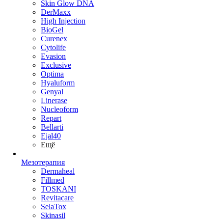
Skin Glow DNA
DerMaxx
High Injection
BioGel
Curenex
Cytolife
Evasion
Exclusive
Optima
Hyaluform
Genyal
Linerase
Nucleoform
Repart
Bellarti
Ejal40
Ещё
Мезотерапия
Dermaheal
Fillmed
TOSKANI
Revitacare
SelaTox
Skinasil