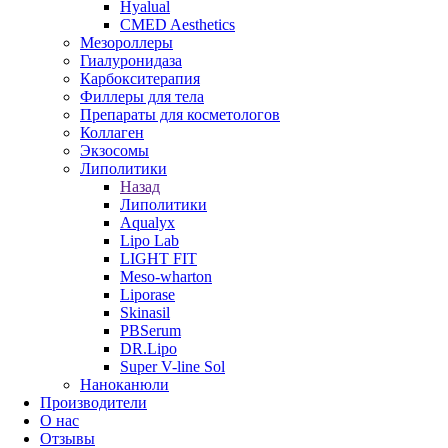
Hyalual
CMED Aesthetics
Мезороллеры
Гиалуронидаза
Карбокситерапия
Филлеры для тела
Препараты для косметологов
Коллаген
Экзосомы
Липолитики
Назад
Липолитики
Aqualyx
Lipo Lab
LIGHT FIT
Meso-wharton
Liporase
Skinasil
PBSerum
DR.Lipo
Super V-line Sol
Наноканюли
Производители
О нас
Отзывы