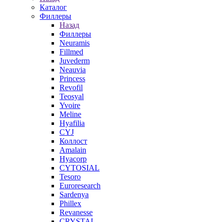
Каталог
Филлеры
Назад
Филлеры
Neuramis
Fillmed
Juvederm
Neauvia
Princess
Revofil
Teosyal
Yvoire
Meline
Hyafilia
CYJ
Коллост
Amalain
Hyacorp
CYTOSIAL
Tesoro
Euroresearch
Sardenya
Phillex
Revanesse
CRYSTAL