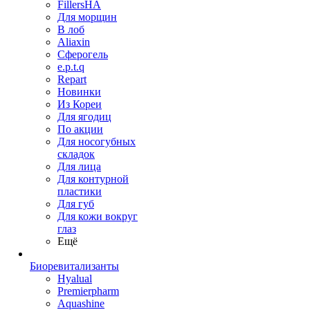
FillersHA
Для морщин
В лоб
Aliaxin
Сферогель
e.p.t.q
Repart
Новинки
Из Кореи
Для ягодиц
По акции
Для носогубных
складок
Для лица
Для контурной
пластики
Для губ
Для кожи вокруг
глаз
Ещё
Биоревитализанты
Hyalual
Premierpharm
Aquashine