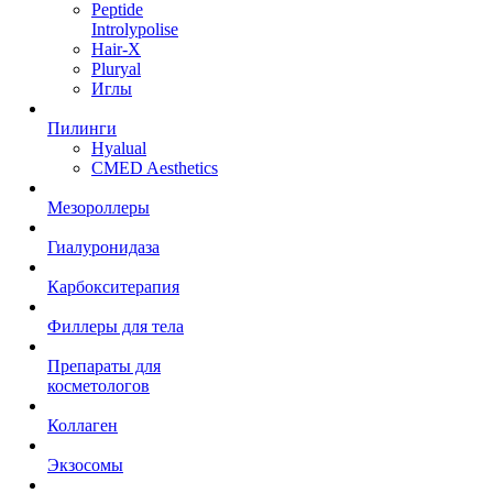
Peptide
Introlypolise
Hair-X
Pluryal
Иглы
Пилинги
Hyalual
CMED Aesthetics
Мезороллеры
Гиалуронидаза
Карбокситерапия
Филлеры для тела
Препараты для
косметологов
Коллаген
Экзосомы