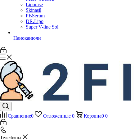
Liporase
Skinasil
PBSerum
DR.Lipo
Super V-line Sol
Наноканюли
Сравнение
0
Отложенные
0
Корзина
0
0
Телефоны