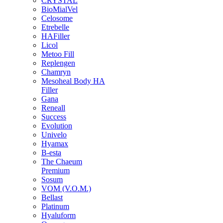
CRYSTAL
BioMialVel
Celosome
Etrebelle
HAFiller
Licol
Metoo Fill
Replengen
Chamryn
Mesoheal Body HA
Filler
Gana
Reneall
Success
Evolution
Univelo
Hyamax
B-esta
The Chaeum
Premium
Sosum
VOM (V.O.M.)
Bellast
Platinum
Hyaluform