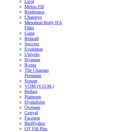
Licol
Metoo Fill
Replengen
Chamryn
Mesoheal Body HA
Filler
Gana
Reneall
Success
Evolution
Univelo
Hyamax
B-esta
The Chaeum
Premium
Sosum
VOM (V.O.M.)
Bellast
Platinum
Hyaluform
Overage
Genyal
Facetem
BioHyalux
QT Fill Plus