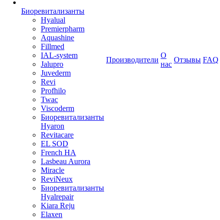
Биоревитализанты
Hyalual
Premierpharm
Aquashine
Fillmed
IAL-system
О
Производители
Отзывы
FAQ
Jalupro
нас
Juvederm
Revi
Profhilo
Twac
Viscoderm
Биоревитализанты
Hyaron
Revitacare
EL SOD
French HA
Lasbeau Aurora
Miracle
ReviNeux
Биоревитализанты
Hyalrepair
Kiara Reju
Elaxen