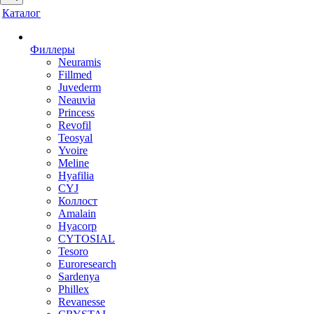
Каталог
Филлеры
Neuramis
Fillmed
Juvederm
Neauvia
Princess
Revofil
Teosyal
Yvoire
Meline
Hyafilia
CYJ
Коллост
Amalain
Hyacorp
CYTOSIAL
Tesoro
Euroresearch
Sardenya
Phillex
Revanesse