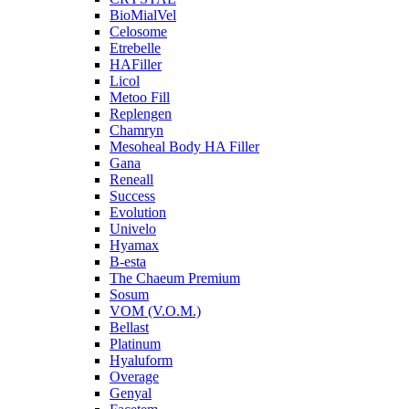
BioMialVel
Celosome
Etrebelle
HAFiller
Licol
Metoo Fill
Replengen
Chamryn
Mesoheal Body HA Filler
Gana
Reneall
Success
Evolution
Univelo
Hyamax
B-esta
The Chaeum Premium
Sosum
VOM (V.O.M.)
Bellast
Platinum
Hyaluform
Overage
Genyal