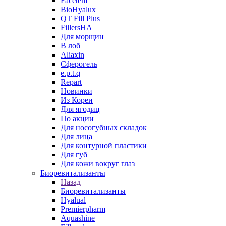
Facetem
BioHyalux
QT Fill Plus
FillersHA
Для морщин
В лоб
Aliaxin
Сферогель
e.p.t.q
Repart
Новинки
Из Кореи
Для ягодиц
По акции
Для носогубных складок
Для лица
Для контурной пластики
Для губ
Для кожи вокруг глаз
Биоревитализанты
Назад
Биоревитализанты
Hyalual
Premierpharm
Aquashine