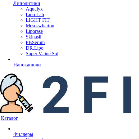
Липолитики
Aqualyx
Lipo Lab
LIGHT FIT
Meso-wharton
Liporase
Skinasil
PBSerum
DR.Lipo
Super V-line Sol
Наноканюли
Каталог
Филлеры