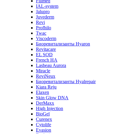
Fillmed
IAL-system
Jalupro
Juvederm
Revi
Profhilo
Twac
Viscoderm
Биоревитализанты Hyaron
Revitacare
EL SOD
French HA
Lasbeau Aurora
Miracle
ReviNeux
Биоревитализанты Hyalrepair
Kiara Reju
Elaxen
Skin Glow DNA
DerMaxx
High Injection
BioGel
Curenex
Cytolife
Evasion