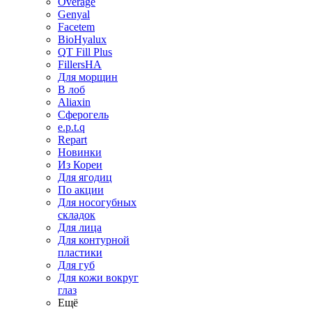
Overage
Genyal
Facetem
BioHyalux
QT Fill Plus
FillersHA
Для морщин
В лоб
Aliaxin
Сферогель
e.p.t.q
Repart
Новинки
Из Кореи
Для ягодиц
По акции
Для носогубных
складок
Для лица
Для контурной
пластики
Для губ
Для кожи вокруг
глаз
Ещё