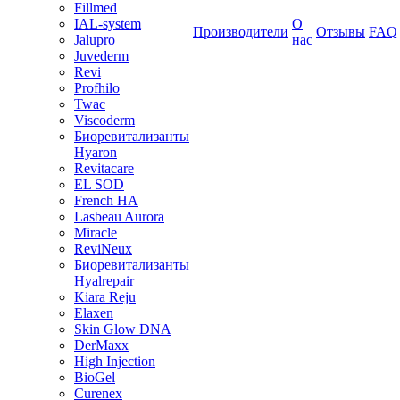
Fillmed
IAL-system
О
Производители
Отзывы
FAQ
Jalupro
нас
Juvederm
Revi
Profhilo
Twac
Viscoderm
Биоревитализанты
Hyaron
Revitacare
EL SOD
French HA
Lasbeau Aurora
Miracle
ReviNeux
Биоревитализанты
Hyalrepair
Kiara Reju
Elaxen
Skin Glow DNA
DerMaxx
High Injection
BioGel
Curenex