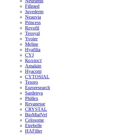
Neuramis
Fillmed
Juvederm
Neauvia
Princess
Revofil
Teosyal
Yvoire
Meline
Hyafilia
CYJ
Коллост
Amalain
Hyacorp
CYTOSIAL
Tesoro
Euroresearch
Sardenya
Phillex
Revanesse
CRYSTAL
BioMialVel
Celosome
Etrebelle
HAFiller