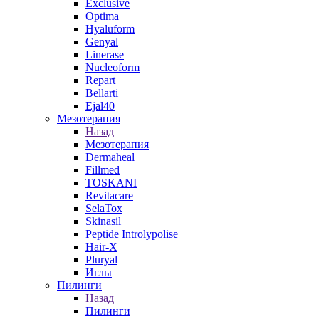
Exclusive
Optima
Hyaluform
Genyal
Linerase
Nucleoform
Repart
Bellarti
Ejal40
Мезотерапия
Назад
Мезотерапия
Dermaheal
Fillmed
TOSKANI
Revitacare
SelaTox
Skinasil
Peptide Introlypolise
Hair-X
Pluryal
Иглы
Пилинги
Назад
Пилинги