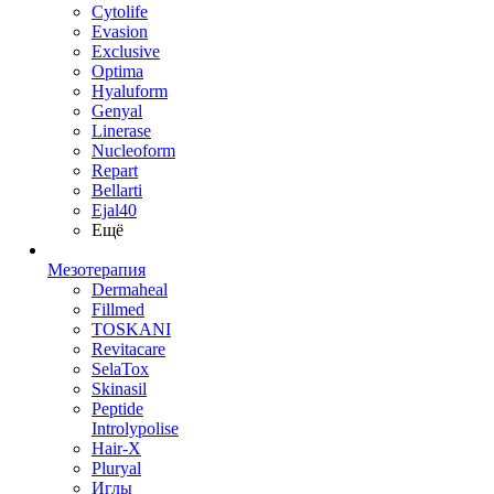
Cytolife
Evasion
Exclusive
Optima
Hyaluform
Genyal
Linerase
Nucleoform
Repart
Bellarti
Ejal40
Ещё
Мезотерапия
Dermaheal
Fillmed
TOSKANI
Revitacare
SelaTox
Skinasil
Peptide
Introlypolise
Hair-X
Pluryal
Иглы