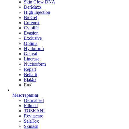
Skin Glow DNA
DerMaxx
High Injection
BioGel
Curenex
Cytolife
Evasion
Exclusive
Optima
Hyaluform
Genyal
Linerase
Nucleoform
Repart
Bellarti
Ejal40
Ещё
Мезотерапия
Dermaheal
Fillmed
TOSKANI
Revitacare
SelaTox
Skinasil