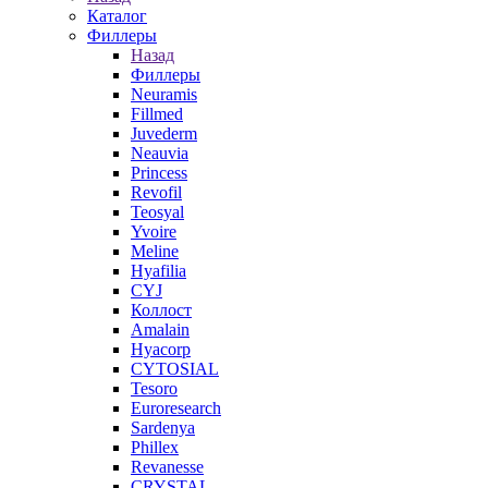
Каталог
Филлеры
Назад
Филлеры
Neuramis
Fillmed
Juvederm
Neauvia
Princess
Revofil
Teosyal
Yvoire
Meline
Hyafilia
CYJ
Коллост
Amalain
Hyacorp
CYTOSIAL
Tesoro
Euroresearch
Sardenya
Phillex
Revanesse
CRYSTAL