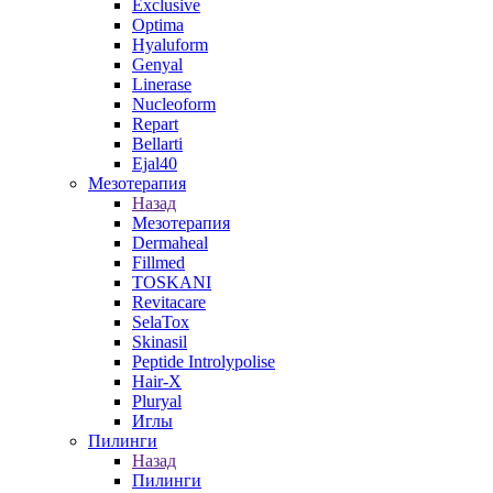
Exclusive
Optima
Hyaluform
Genyal
Linerase
Nucleoform
Repart
Bellarti
Ejal40
Мезотерапия
Назад
Мезотерапия
Dermaheal
Fillmed
TOSKANI
Revitacare
SelaTox
Skinasil
Peptide Introlypolise
Hair-X
Pluryal
Иглы
Пилинги
Назад
Пилинги