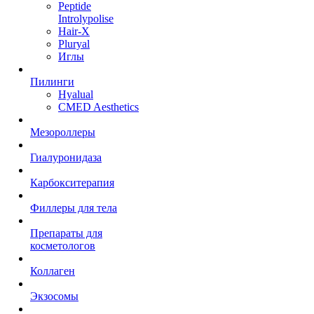
Peptide
Introlypolise
Hair-X
Pluryal
Иглы
Пилинги
Hyalual
CMED Aesthetics
Мезороллеры
Гиалуронидаза
Карбокситерапия
Филлеры для тела
Препараты для
косметологов
Коллаген
Экзосомы