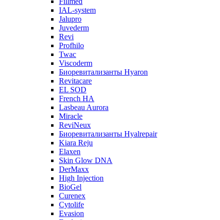
Fillmed
IAL-system
Jalupro
Juvederm
Revi
Profhilo
Twac
Viscoderm
Биоревитализанты Hyaron
Revitacare
EL SOD
French HA
Lasbeau Aurora
Miracle
ReviNeux
Биоревитализанты Hyalrepair
Kiara Reju
Elaxen
Skin Glow DNA
DerMaxx
High Injection
BioGel
Curenex
Cytolife
Evasion