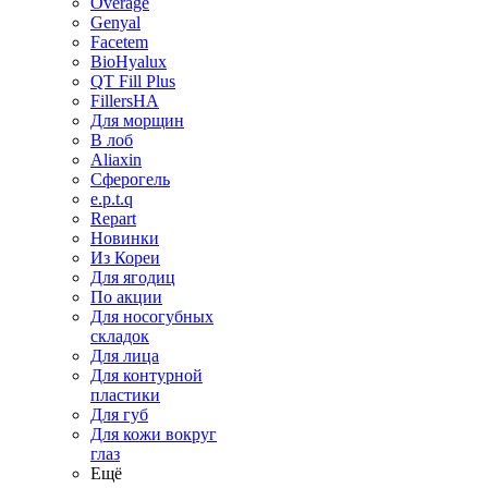
Overage
Genyal
Facetem
BioHyalux
QT Fill Plus
FillersHA
Для морщин
В лоб
Aliaxin
Сферогель
e.p.t.q
Repart
Новинки
Из Кореи
Для ягодиц
По акции
Для носогубных
складок
Для лица
Для контурной
пластики
Для губ
Для кожи вокруг
глаз
Ещё