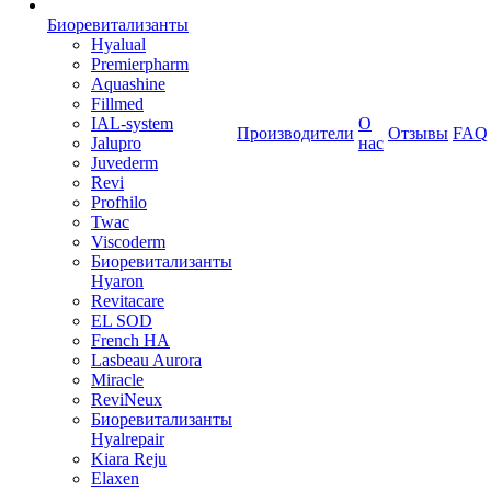
Биоревитализанты
Hyalual
Premierpharm
Aquashine
Fillmed
IAL-system
О
Производители
Отзывы
FAQ
Jalupro
нас
Juvederm
Revi
Profhilo
Twac
Viscoderm
Биоревитализанты
Hyaron
Revitacare
EL SOD
French HA
Lasbeau Aurora
Miracle
ReviNeux
Биоревитализанты
Hyalrepair
Kiara Reju
Elaxen