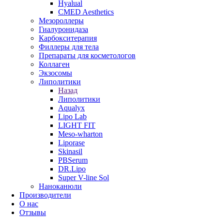
Hyalual
CMED Aesthetics
Мезороллеры
Гиалуронидаза
Карбокситерапия
Филлеры для тела
Препараты для косметологов
Коллаген
Экзосомы
Липолитики
Назад
Липолитики
Aqualyx
Lipo Lab
LIGHT FIT
Meso-wharton
Liporase
Skinasil
PBSerum
DR.Lipo
Super V-line Sol
Наноканюли
Производители
О нас
Отзывы