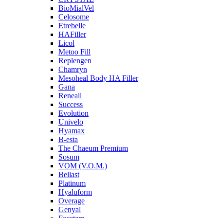
BioMialVel
Celosome
Etrebelle
HAFiller
Licol
Metoo Fill
Replengen
Chamryn
Mesoheal Body HA Filler
Gana
Reneall
Success
Evolution
Univelo
Hyamax
B-esta
The Chaeum Premium
Sosum
VOM (V.O.M.)
Bellast
Platinum
Hyaluform
Overage
Genyal