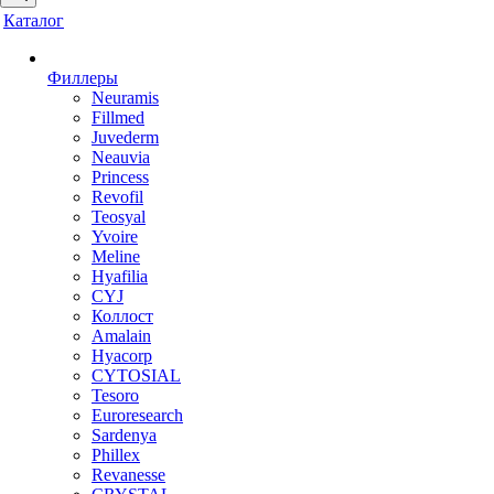
Каталог
Филлеры
Neuramis
Fillmed
Juvederm
Neauvia
Princess
Revofil
Teosyal
Yvoire
Meline
Hyafilia
CYJ
Коллост
Amalain
Hyacorp
CYTOSIAL
Tesoro
Euroresearch
Sardenya
Phillex
Revanesse