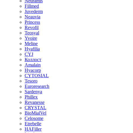
Neuramis
Fillmed
Juvederm
Neauvia
Princess
Revofil
Teosyal
Yvoire
Meline
Hyafilia
CYJ
Коллост
Amalain
Hyacorp
CYTOSIAL
Tesoro
Euroresearch
Sardenya
Phillex
Revanesse
CRYSTAL
BioMialVel
Celosome
Etrebelle
HAFiller