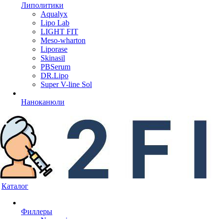
Липолитики
Aqualyx
Lipo Lab
LIGHT FIT
Meso-wharton
Liporase
Skinasil
PBSerum
DR.Lipo
Super V-line Sol
Наноканюли
Каталог
Филлеры