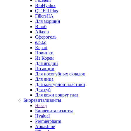
Facetem
BioHyalux
QT Fill Plus
FillersHA
Для морщин
В лоб
Aliaxin
Сферогель
e.p.t.q
Repart
Новинки
Из Кореи
Для ягодиц
По акции
Для носогубных складок
Для лица
Для контурной пластики
Для губ
Для кожи вокруг глаз
Биоревитализанты
Назад
Биоревитализанты
Hyalual
Premierpharm
Aquashine