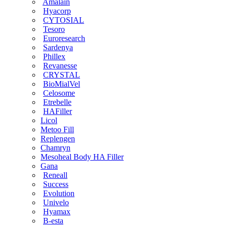
Amalain
Hyacorp
CYTOSIAL
Tesoro
Euroresearch
Sardenya
Phillex
Revanesse
CRYSTAL
BioMialVel
Celosome
Etrebelle
HAFiller
Licol
Metoo Fill
Replengen
Chamryn
Mesoheal Body HA Filler
Gana
Reneall
Success
Evolution
Univelo
Hyamax
B-esta