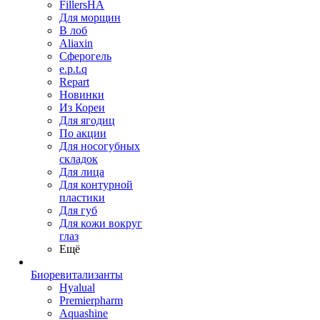
FillersHA
Для морщин
В лоб
Aliaxin
Сферогель
e.p.t.q
Repart
Новинки
Из Кореи
Для ягодиц
По акции
Для носогубных
складок
Для лица
Для контурной
пластики
Для губ
Для кожи вокруг
глаз
Ещё
Биоревитализанты
Hyalual
Premierpharm
Aquashine