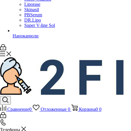
Liporase
Skinasil
PBSerum
DR.Lipo
Super V-line Sol
Наноканюли
Сравнение
0
Отложенные
0
Корзина
0
0
Телефоны