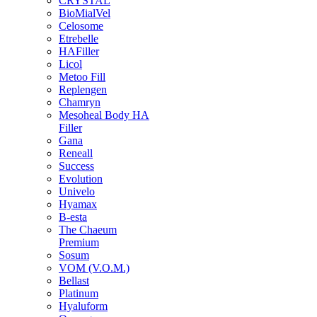
CRYSTAL
BioMialVel
Celosome
Etrebelle
HAFiller
Licol
Metoo Fill
Replengen
Chamryn
Mesoheal Body HA
Filler
Gana
Reneall
Success
Evolution
Univelo
Hyamax
B-esta
The Chaeum
Premium
Sosum
VOM (V.O.M.)
Bellast
Platinum
Hyaluform