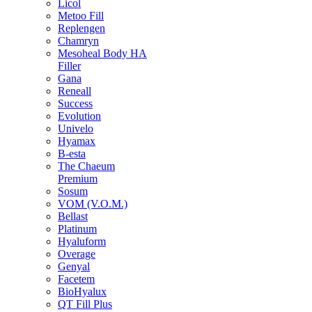
Licol
Metoo Fill
Replengen
Chamryn
Mesoheal Body HA
Filler
Gana
Reneall
Success
Evolution
Univelo
Hyamax
B-esta
The Chaeum
Premium
Sosum
VOM (V.O.M.)
Bellast
Platinum
Hyaluform
Overage
Genyal
Facetem
BioHyalux
QT Fill Plus