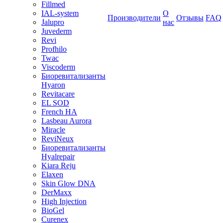
Fillmed
IAL-system
О
Производители
Отзывы
FAQ
Jalupro
нас
Juvederm
Revi
Profhilo
Twac
Viscoderm
Биоревитализанты
Hyaron
Revitacare
EL SOD
French HA
Lasbeau Aurora
Miracle
ReviNeux
Биоревитализанты
Hyalrepair
Kiara Reju
Elaxen
Skin Glow DNA
DerMaxx
High Injection
BioGel
Curenex