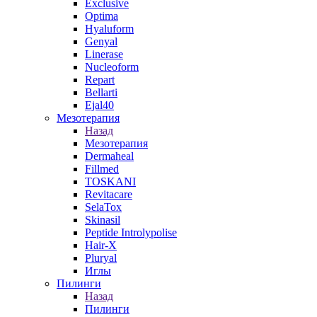
Exclusive
Optima
Hyaluform
Genyal
Linerase
Nucleoform
Repart
Bellarti
Ejal40
Мезотерапия
Назад
Мезотерапия
Dermaheal
Fillmed
TOSKANI
Revitacare
SelaTox
Skinasil
Peptide Introlypolise
Hair-X
Pluryal
Иглы
Пилинги
Назад
Пилинги