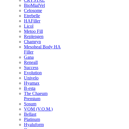
CRYSTAL
BioMialVel
Celosome
Etrebelle
HAFiller
Licol
Metoo Fill
Replengen
Chamryn
Mesoheal Body HA
Filler
Gana
Reneall
Success
Evolution
Univelo
Hyamax
B-esta
The Chaeum
Premium
Sosum
VOM (V.O.M.)
Bellast
Platinum
Hyaluform