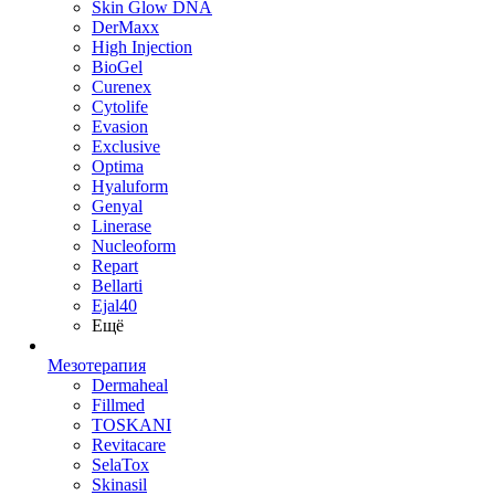
Skin Glow DNA
DerMaxx
High Injection
BioGel
Curenex
Cytolife
Evasion
Exclusive
Optima
Hyaluform
Genyal
Linerase
Nucleoform
Repart
Bellarti
Ejal40
Ещё
Мезотерапия
Dermaheal
Fillmed
TOSKANI
Revitacare
SelaTox
Skinasil