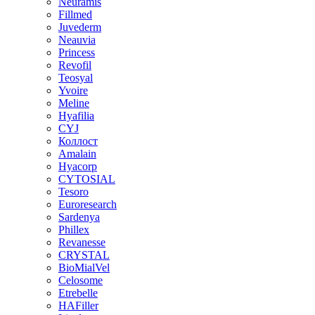
Neuramis
Fillmed
Juvederm
Neauvia
Princess
Revofil
Teosyal
Yvoire
Meline
Hyafilia
CYJ
Коллост
Amalain
Hyacorp
CYTOSIAL
Tesoro
Euroresearch
Sardenya
Phillex
Revanesse
CRYSTAL
BioMialVel
Celosome
Etrebelle
HAFiller