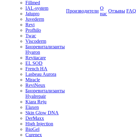
Fillmed
IAL-system
О
Производители
Отзывы
FAQ
Jalupro
нас
Juvederm
Revi
Profhilo
Twac
Viscoderm
Биоревитализанты
Hyaron
Revitacare
EL SOD
French HA
Lasbeau Aurora
Miracle
ReviNeux
Биоревитализанты
Hyalrepair
Kiara Reju
Elaxen
Skin Glow DNA
DerMaxx
High Injection
BioGel
Curenex