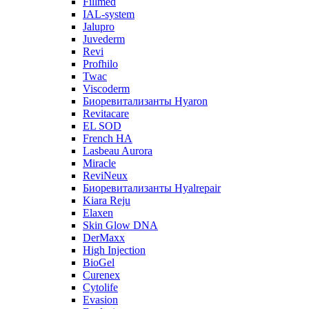
Fillmed
IAL-system
Jalupro
Juvederm
Revi
Profhilo
Twac
Viscoderm
Биоревитализанты Hyaron
Revitacare
EL SOD
French HA
Lasbeau Aurora
Miracle
ReviNeux
Биоревитализанты Hyalrepair
Kiara Reju
Elaxen
Skin Glow DNA
DerMaxx
High Injection
BioGel
Curenex
Cytolife
Evasion