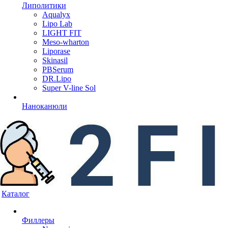
Липолитики
Aqualyx
Lipo Lab
LIGHT FIT
Meso-wharton
Liporase
Skinasil
PBSerum
DR.Lipo
Super V-line Sol
Наноканюли
Каталог
Филлеры