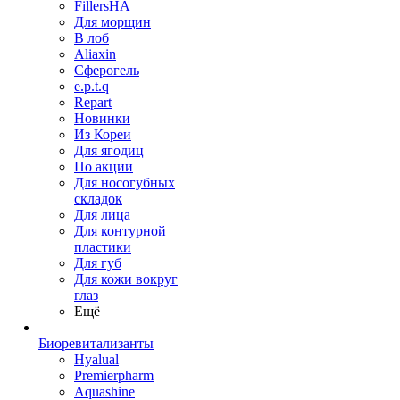
FillersHA
Для морщин
В лоб
Aliaxin
Сферогель
e.p.t.q
Repart
Новинки
Из Кореи
Для ягодиц
По акции
Для носогубных
складок
Для лица
Для контурной
пластики
Для губ
Для кожи вокруг
глаз
Ещё
Биоревитализанты
Hyalual
Premierpharm
Aquashine