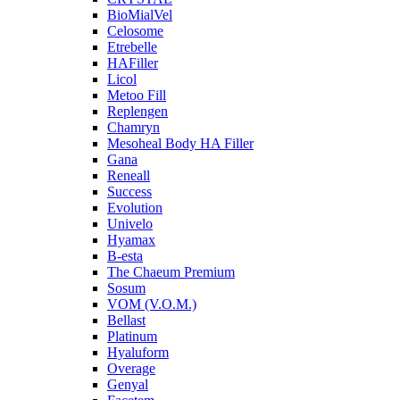
BioMialVel
Celosome
Etrebelle
HAFiller
Licol
Metoo Fill
Replengen
Chamryn
Mesoheal Body HA Filler
Gana
Reneall
Success
Evolution
Univelo
Hyamax
B-esta
The Chaeum Premium
Sosum
VOM (V.O.M.)
Bellast
Platinum
Hyaluform
Overage
Genyal