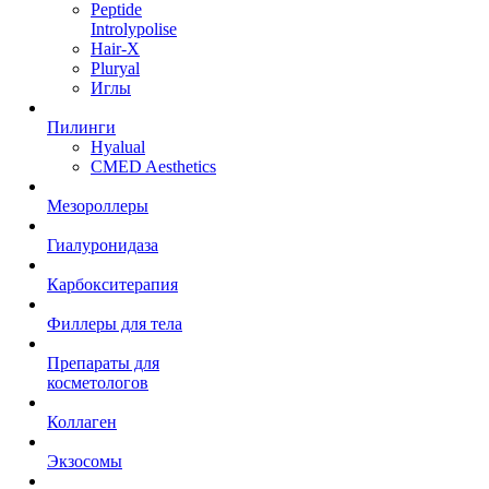
Peptide
Introlypolise
Hair-X
Pluryal
Иглы
Пилинги
Hyalual
CMED Aesthetics
Мезороллеры
Гиалуронидаза
Карбокситерапия
Филлеры для тела
Препараты для
косметологов
Коллаген
Экзосомы