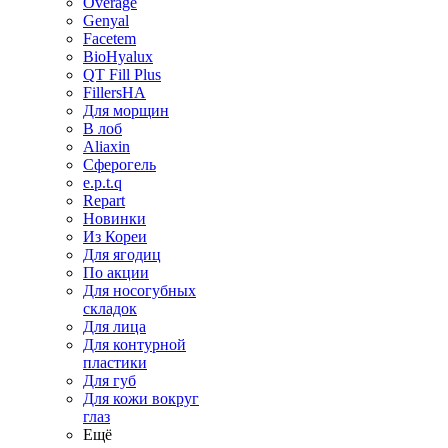
Overage
Genyal
Facetem
BioHyalux
QT Fill Plus
FillersHA
Для морщин
В лоб
Aliaxin
Сферогель
e.p.t.q
Repart
Новинки
Из Кореи
Для ягодиц
По акции
Для носогубных
складок
Для лица
Для контурной
пластики
Для губ
Для кожи вокруг
глаз
Ещё