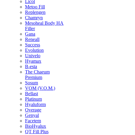
Licol
Metoo Fill
Replengen
Chamryn
Mesoheal Body HA
Filler
Gana
Reneall
Success
Evolution
Univelo
Hyamax
B-esta
The Chaeum
Premium
Sosum
VOM (V.O.M.)
Bellast
Platinum
Hyaluform
Overage
Genyal
Facetem
BioHyalux
QT Fill Plus