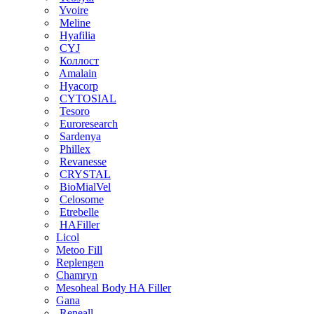
Yvoire
Meline
Hyafilia
CYJ
Коллост
Amalain
Hyacorp
CYTOSIAL
Tesoro
Euroresearch
Sardenya
Phillex
Revanesse
CRYSTAL
BioMialVel
Celosome
Etrebelle
HAFiller
Licol
Metoo Fill
Replengen
Chamryn
Mesoheal Body HA Filler
Gana
Reneall