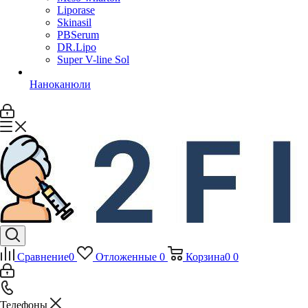
Liporase
Skinasil
PBSerum
DR.Lipo
Super V-line Sol
Наноканюли
Сравнение
0
Отложенные
0
Корзина
0
0
Телефоны