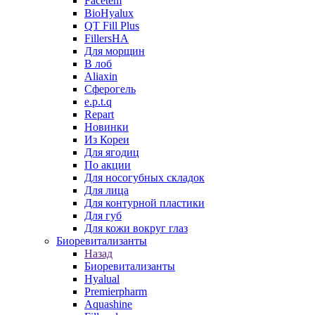
Facetem
BioHyalux
QT Fill Plus
FillersHA
Для морщин
В лоб
Aliaxin
Сферогель
e.p.t.q
Repart
Новинки
Из Кореи
Для ягодиц
По акции
Для носогубных складок
Для лица
Для контурной пластики
Для губ
Для кожи вокруг глаз
Биоревитализанты
Назад
Биоревитализанты
Hyalual
Premierpharm
Aquashine