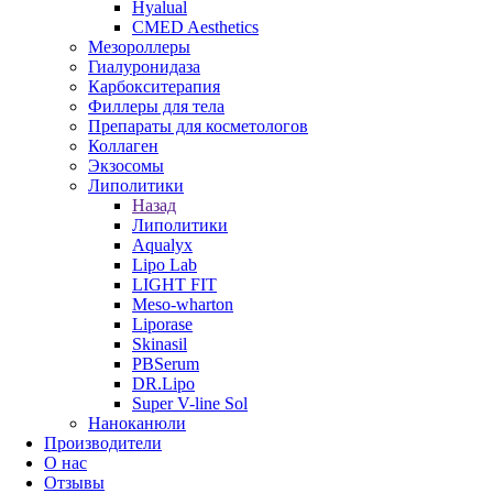
Hyalual
CMED Aesthetics
Мезороллеры
Гиалуронидаза
Карбокситерапия
Филлеры для тела
Препараты для косметологов
Коллаген
Экзосомы
Липолитики
Назад
Липолитики
Aqualyx
Lipo Lab
LIGHT FIT
Meso-wharton
Liporase
Skinasil
PBSerum
DR.Lipo
Super V-line Sol
Наноканюли
Производители
О нас
Отзывы