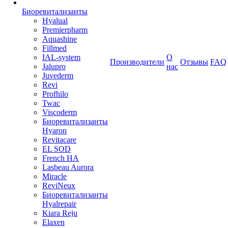
Биоревитализанты
Hyalual
Premierpharm
Aquashine
Fillmed
IAL-system
О
Производители
Отзывы
FAQ
Jalupro
нас
Juvederm
Revi
Profhilo
Twac
Viscoderm
Биоревитализанты
Hyaron
Revitacare
EL SOD
French HA
Lasbeau Aurora
Miracle
ReviNeux
Биоревитализанты
Hyalrepair
Kiara Reju
Elaxen