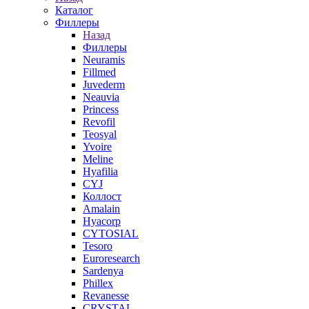
Каталог
Филлеры
Назад
Филлеры
Neuramis
Fillmed
Juvederm
Neauvia
Princess
Revofil
Teosyal
Yvoire
Meline
Hyafilia
CYJ
Коллост
Amalain
Hyacorp
CYTOSIAL
Tesoro
Euroresearch
Sardenya
Phillex
Revanesse
CRYSTAL