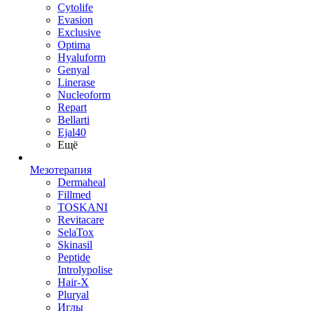
Cytolife
Evasion
Exclusive
Optima
Hyaluform
Genyal
Linerase
Nucleoform
Repart
Bellarti
Ejal40
Ещё
Мезотерапия
Dermaheal
Fillmed
TOSKANI
Revitacare
SelaTox
Skinasil
Peptide
Introlypolise
Hair-X
Pluryal
Иглы