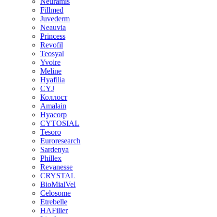
Neuramis
Fillmed
Juvederm
Neauvia
Princess
Revofil
Teosyal
Yvoire
Meline
Hyafilia
CYJ
Коллост
Amalain
Hyacorp
CYTOSIAL
Tesoro
Euroresearch
Sardenya
Phillex
Revanesse
CRYSTAL
BioMialVel
Celosome
Etrebelle
HAFiller