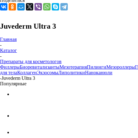
Поделиться
Juvederm Ultra 3
Главная
-
Каталог
-
Препараты для косметологов
Филлеры
Биоревитализанты
Мезотерапия
Пилинги
Мезороллеры
Г
для тела
Коллаген
Экзосомы
Липолитики
Наноканюли
-
Juvederm Ultra 3
Популярные