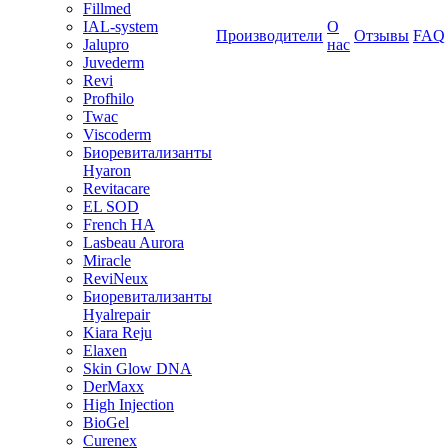
Fillmed
IAL-system
О
Производители
Отзывы
FAQ
Jalupro
нас
Juvederm
Revi
Profhilo
Twac
Viscoderm
Биоревитализанты
Hyaron
Revitacare
EL SOD
French HA
Lasbeau Aurora
Miracle
ReviNeux
Биоревитализанты
Hyalrepair
Kiara Reju
Elaxen
Skin Glow DNA
DerMaxx
High Injection
BioGel
Curenex