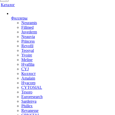
Каталог
Филлеры
Neuramis
Fillmed
Juvederm
Neauvia
Princess
Revofil
Teosyal
Yvoire
Meline
Hyafilia
CYJ
Коллост
Amalain
Hyacorp
CYTOSIAL
Tesoro
Euroresearch
Sardenya
Phillex
Revanesse