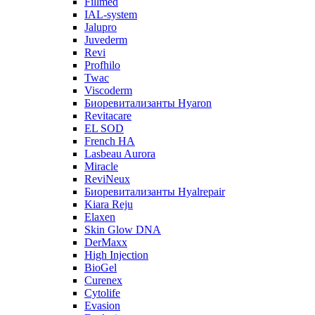
Fillmed
IAL-system
Jalupro
Juvederm
Revi
Profhilo
Twac
Viscoderm
Биоревитализанты Hyaron
Revitacare
EL SOD
French HA
Lasbeau Aurora
Miracle
ReviNeux
Биоревитализанты Hyalrepair
Kiara Reju
Elaxen
Skin Glow DNA
DerMaxx
High Injection
BioGel
Curenex
Cytolife
Evasion