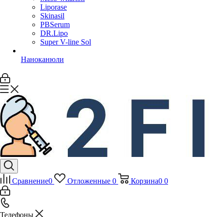
Liporase
Skinasil
PBSerum
DR.Lipo
Super V-line Sol
Наноканюли
Сравнение
0
Отложенные
0
Корзина
0
0
Телефоны