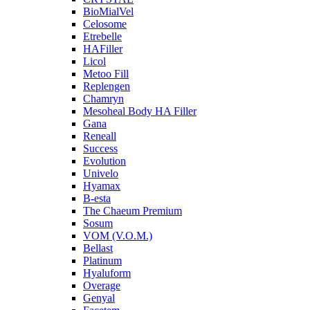
BioMialVel
Celosome
Etrebelle
HAFiller
Licol
Metoo Fill
Replengen
Chamryn
Mesoheal Body HA Filler
Gana
Reneall
Success
Evolution
Univelo
Hyamax
B-esta
The Chaeum Premium
Sosum
VOM (V.O.M.)
Bellast
Platinum
Hyaluform
Overage
Genyal