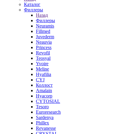
Каталог
Филлеры
Назад
Филлеры
Neuramis
Fillmed
Juvederm
Neauvia
Princess
Revofil
Teosyal
Yvoire
Meline
Hyafilia
CYJ
Коллост
Amalain
Hyacorp
CYTOSIAL
Tesoro
Euroresearch
Sardenya
Phillex
Revanesse
CRYSTAL