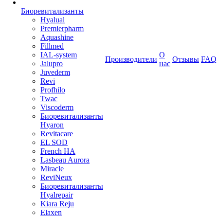
Биоревитализанты
Hyalual
Premierpharm
Aquashine
Fillmed
IAL-system
О
Производители
Отзывы
FAQ
Jalupro
нас
Juvederm
Revi
Profhilo
Twac
Viscoderm
Биоревитализанты
Hyaron
Revitacare
EL SOD
French HA
Lasbeau Aurora
Miracle
ReviNeux
Биоревитализанты
Hyalrepair
Kiara Reju
Elaxen