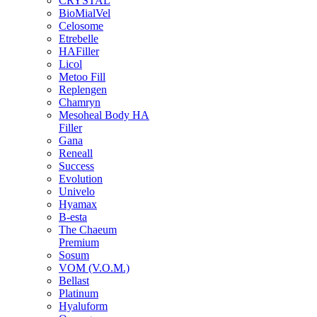
CRYSTAL
BioMialVel
Celosome
Etrebelle
HAFiller
Licol
Metoo Fill
Replengen
Chamryn
Mesoheal Body HA
Filler
Gana
Reneall
Success
Evolution
Univelo
Hyamax
B-esta
The Chaeum
Premium
Sosum
VOM (V.O.M.)
Bellast
Platinum
Hyaluform