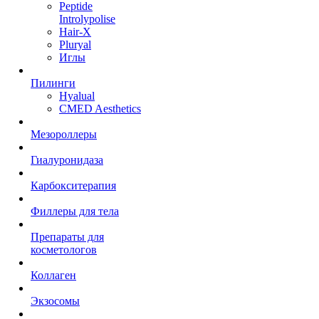
Peptide
Introlypolise
Hair-X
Pluryal
Иглы
Пилинги
Hyalual
CMED Aesthetics
Мезороллеры
Гиалуронидаза
Карбокситерапия
Филлеры для тела
Препараты для
косметологов
Коллаген
Экзосомы