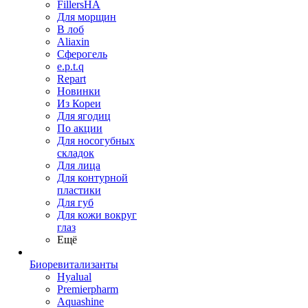
FillersHA
Для морщин
В лоб
Aliaxin
Сферогель
e.p.t.q
Repart
Новинки
Из Кореи
Для ягодиц
По акции
Для носогубных
складок
Для лица
Для контурной
пластики
Для губ
Для кожи вокруг
глаз
Ещё
Биоревитализанты
Hyalual
Premierpharm
Aquashine