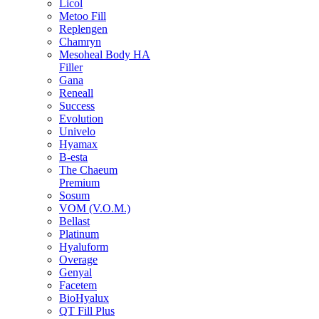
Licol
Metoo Fill
Replengen
Chamryn
Mesoheal Body HA
Filler
Gana
Reneall
Success
Evolution
Univelo
Hyamax
B-esta
The Chaeum
Premium
Sosum
VOM (V.O.M.)
Bellast
Platinum
Hyaluform
Overage
Genyal
Facetem
BioHyalux
QT Fill Plus