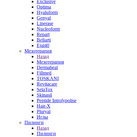
Exclusive
Optima
Hyaluform
Genyal
Linerase
Nucleoform
Repart
Bellarti
Ejal40
Мезотерапия
Назад
Мезотерапия
Dermaheal
Fillmed
TOSKANI
Revitacare
SelaTox
Skinasil
Peptide Introlypolise
Hair-X
Pluryal
Иглы
Пилинги
Назад
Пилинги