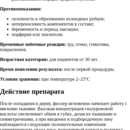
Противопоказания:
склонность к образованию келоидных рубцов;
непереносимость компонентов в составе;
беременность и период лактации;
порфирия или эпилепсия.
Временные побочные реакции:
зуд, отеки, гематомы,
покраснения.
Возрастная категория:
для пациентов от 30 лет.
Время появления результата:
после первой процедуры.
Условия хранения:
при температуре 2–25°С
Действие препарата
После попадания в дерму, филлер мгновенно начинает работу с
мягкими тканями. Высокая концентрация гиалуроновой
кислоты увеличивает объем в губах, делая их пышными и
симметричными, а при введении в подбородочную зону
наблюдаются следующие положительные изменения:
симметричность овала лица, выраженный контур и подтяжка