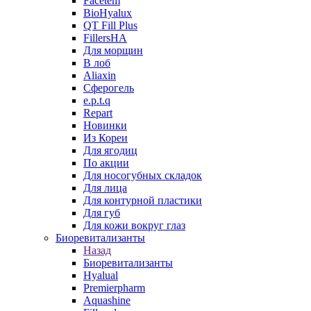
Facetem
BioHyalux
QT Fill Plus
FillersHA
Для морщин
В лоб
Aliaxin
Сферогель
e.p.t.q
Repart
Новинки
Из Кореи
Для ягодиц
По акции
Для носогубных складок
Для лица
Для контурной пластики
Для губ
Для кожи вокруг глаз
Биоревитализанты
Назад
Биоревитализанты
Hyalual
Premierpharm
Aquashine