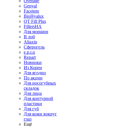
Overage
Genyal
Facetem
BioHyalux
QT Fill Plus
FillersHA
Для морщин
В лоб
Aliaxin
Сферогель
e.p.t.q
Repart
Новинки
Из Кореи
Для ягодиц
По акции
Для носогубных
складок
Для лица
Для контурной
пластики
Для губ
Для кожи вокруг
глаз
Ещё