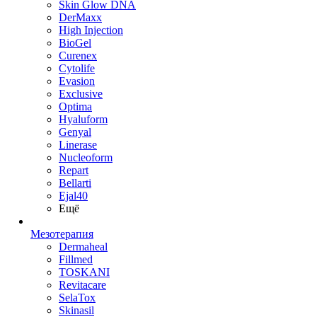
Skin Glow DNA
DerMaxx
High Injection
BioGel
Curenex
Cytolife
Evasion
Exclusive
Optima
Hyaluform
Genyal
Linerase
Nucleoform
Repart
Bellarti
Ejal40
Ещё
Мезотерапия
Dermaheal
Fillmed
TOSKANI
Revitacare
SelaTox
Skinasil