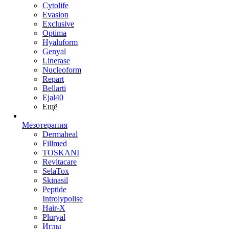
Cytolife
Evasion
Exclusive
Optima
Hyaluform
Genyal
Linerase
Nucleoform
Repart
Bellarti
Ejal40
Ещё
Мезотерапия
Dermaheal
Fillmed
TOSKANI
Revitacare
SelaTox
Skinasil
Peptide
Introlypolise
Hair-X
Pluryal
Иглы