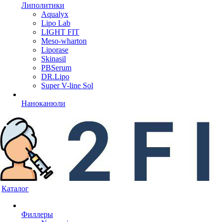
Липолитики
Aqualyx
Lipo Lab
LIGHT FIT
Meso-wharton
Liporase
Skinasil
PBSerum
DR.Lipo
Super V-line Sol
Наноканюли
Каталог
Филлеры