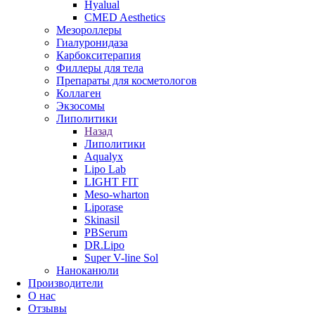
Hyalual
CMED Aesthetics
Мезороллеры
Гиалуронидаза
Карбокситерапия
Филлеры для тела
Препараты для косметологов
Коллаген
Экзосомы
Липолитики
Назад
Липолитики
Aqualyx
Lipo Lab
LIGHT FIT
Meso-wharton
Liporase
Skinasil
PBSerum
DR.Lipo
Super V-line Sol
Наноканюли
Производители
О нас
Отзывы