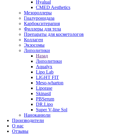
Hyalual
CMED Aesthetics
Мезороллеры
Гиалуронидаза
Карбокситерапия
Филлеры для тела
Препараты для косметологов
Коллаген
Экзосомы
Липолитики
Назад
Липолитики
Aqualyx
Lipo Lab
LIGHT FIT
Meso-wharton
Liporase
Skinasil
PBSerum
DR.Lipo
Super V-line Sol
Наноканюли
Производители
О нас
Отзывы