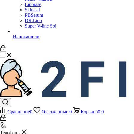
Liporase
Skinasil
PBSerum
DR.Lipo
Super V-line Sol
Наноканюли
Сравнение
0
Отложенные
0
Корзина
0
0
Телефоны