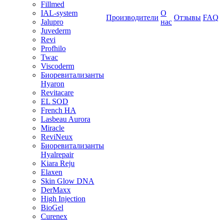
Fillmed
IAL-system
О
Производители
Отзывы
FAQ
Jalupro
нас
Juvederm
Revi
Profhilo
Twac
Viscoderm
Биоревитализанты
Hyaron
Revitacare
EL SOD
French HA
Lasbeau Aurora
Miracle
ReviNeux
Биоревитализанты
Hyalrepair
Kiara Reju
Elaxen
Skin Glow DNA
DerMaxx
High Injection
BioGel
Curenex