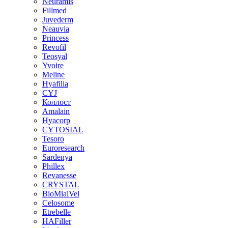
Neuramis
Fillmed
Juvederm
Neauvia
Princess
Revofil
Teosyal
Yvoire
Meline
Hyafilia
CYJ
Коллост
Amalain
Hyacorp
CYTOSIAL
Tesoro
Euroresearch
Sardenya
Phillex
Revanesse
CRYSTAL
BioMialVel
Celosome
Etrebelle
HAFiller