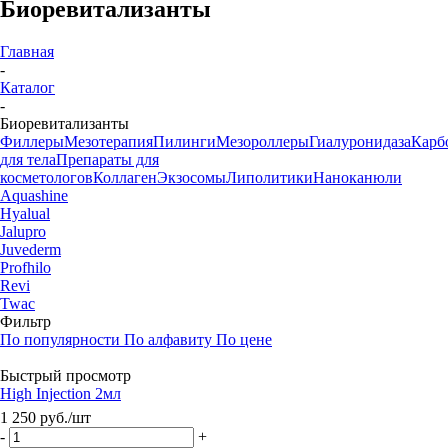
Биоревитализанты
Главная
-
Каталог
-
Биоревитализанты
Филлеры
Мезотерапия
Пилинги
Мезороллеры
Гиалуронидаза
Карб
для тела
Препараты для
косметологов
Коллаген
Экзосомы
Липолитики
Наноканюли
Aquashine
Hyalual
Jalupro
Juvederm
Profhilo
Revi
Twac
Фильтр
По популярности
По алфавиту
По цене
Быстрый просмотр
High Injection 2мл
1 250
руб.
/шт
-
+