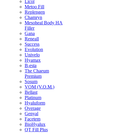
Licol
Metoo Fill
Replengen
Chamryn
Mesoheal Body HA
Filler
Gana
Reneall
Success
Evolution
Univelo
Hyamax
B-esta
The Chaeum
Premium
Sosum
VOM (V.O.M.)
Bellast
Platinum
Hyaluform
Overage
Genyal
Facetem
BioHyalux
QT Fill Plus