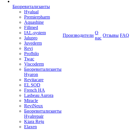
Биоревитализанты
Hyalual
Premierpharm
Aquashine
Fillmed
IAL-system
О
Производители
Отзывы
FAQ
Jalupro
нас
Juvederm
Revi
Profhilo
Twac
Viscoderm
Биоревитализанты
Hyaron
Revitacare
EL SOD
French HA
Lasbeau Aurora
Miracle
ReviNeux
Биоревитализанты
Hyalrepair
Kiara Reju
Elaxen