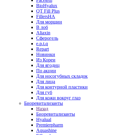
Facetem
BioHyalux
QT Fill Plus
FillersHA
Для морщин
В лоб
Aliaxin
Сферогель
e.p.t.q
Repart
Новинки
Из Кореи
Для ягодиц
По акции
Для носогубных складок
Для лица
Для контурной пластики
Для губ
Для кожи вокруг глаз
Биоревитализанты
Назад
Биоревитализанты
Hyalual
Premierpharm
Aquashine