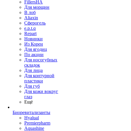
FillersHA
Для морщин
В лоб
Aliaxin
Сферогель
e.p.t.q
Repart
Новинки
Из Кореи
Для ягодиц
По акции
Для носогубных
складок
Для лица
Для контурной
пластики
Для губ
Для кожи вокруг
глаз
Ещё
Биоревитализанты
Hyalual
Premierpharm
Aquashine