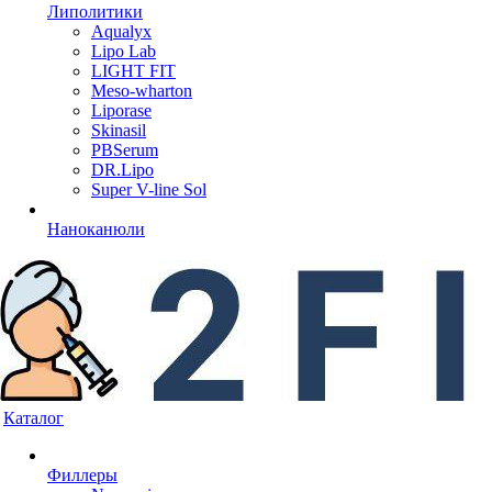
Липолитики
Aqualyx
Lipo Lab
LIGHT FIT
Meso-wharton
Liporase
Skinasil
PBSerum
DR.Lipo
Super V-line Sol
Наноканюли
Каталог
Филлеры