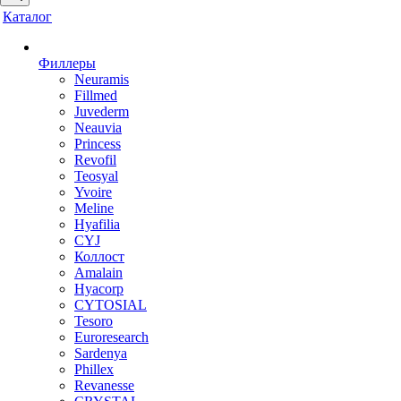
Каталог
Филлеры
Neuramis
Fillmed
Juvederm
Neauvia
Princess
Revofil
Teosyal
Yvoire
Meline
Hyafilia
CYJ
Коллост
Amalain
Hyacorp
CYTOSIAL
Tesoro
Euroresearch
Sardenya
Phillex
Revanesse