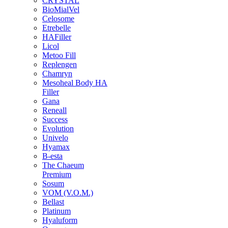
CRYSTAL
BioMialVel
Celosome
Etrebelle
HAFiller
Licol
Metoo Fill
Replengen
Chamryn
Mesoheal Body HA
Filler
Gana
Reneall
Success
Evolution
Univelo
Hyamax
B-esta
The Chaeum
Premium
Sosum
VOM (V.O.M.)
Bellast
Platinum
Hyaluform