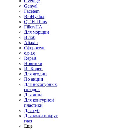
Overage
Genyal
Facetem
BioHyalux
QT Fill Plus
FillersHA
Для морщин
В лоб
Aliaxin
Сферогель
e.p.t.q
Repart
Новинки
Из Кореи
Для ягодиц
По акции
Для носогубных
складок
Для лица
Для контурной
пластики
Для губ
Для кожи вокруг
глаз
Ещё