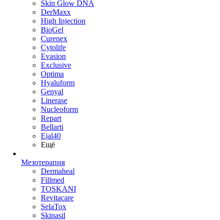
Skin Glow DNA
DerMaxx
High Injection
BioGel
Curenex
Cytolife
Evasion
Exclusive
Optima
Hyaluform
Genyal
Linerase
Nucleoform
Repart
Bellarti
Ejal40
Ещё
Мезотерапия
Dermaheal
Fillmed
TOSKANI
Revitacare
SelaTox
Skinasil