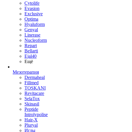
Cytolife
Evasion
Exclusive
Optima
Hyaluform
Genyal
Linerase
Nucleoform
Repart
Bellarti
Ejal40
Ещё
Мезотерапия
Dermaheal
Fillmed
TOSKANI
Revitacare
SelaTox
Skinasil
Peptide
Introlypolise
Hair-X
Pluryal
Иглы