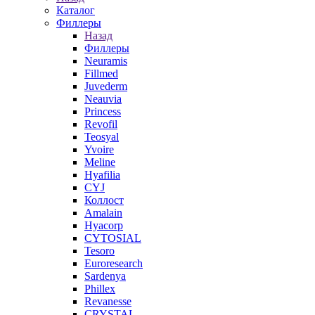
Каталог
Филлеры
Назад
Филлеры
Neuramis
Fillmed
Juvederm
Neauvia
Princess
Revofil
Teosyal
Yvoire
Meline
Hyafilia
CYJ
Коллост
Amalain
Hyacorp
CYTOSIAL
Tesoro
Euroresearch
Sardenya
Phillex
Revanesse
CRYSTAL