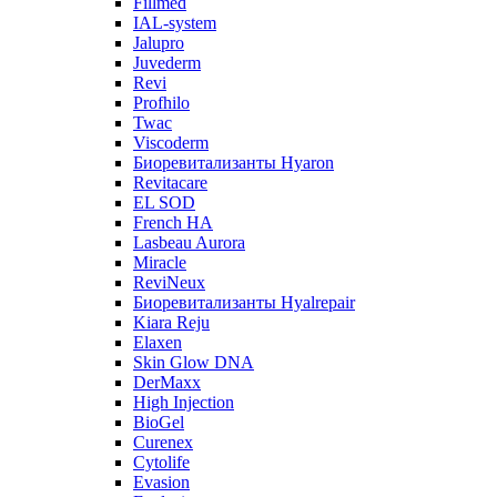
Fillmed
IAL-system
Jalupro
Juvederm
Revi
Profhilo
Twac
Viscoderm
Биоревитализанты Hyaron
Revitacare
EL SOD
French HA
Lasbeau Aurora
Miracle
ReviNeux
Биоревитализанты Hyalrepair
Kiara Reju
Elaxen
Skin Glow DNA
DerMaxx
High Injection
BioGel
Curenex
Cytolife
Evasion