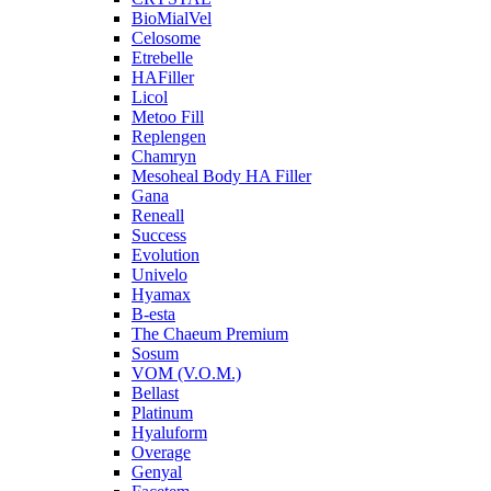
BioMialVel
Celosome
Etrebelle
HAFiller
Licol
Metoo Fill
Replengen
Chamryn
Mesoheal Body HA Filler
Gana
Reneall
Success
Evolution
Univelo
Hyamax
B-esta
The Chaeum Premium
Sosum
VOM (V.O.M.)
Bellast
Platinum
Hyaluform
Overage
Genyal