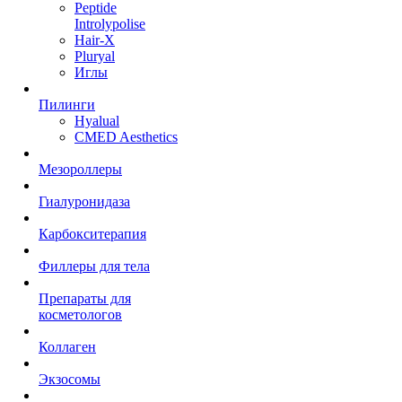
Peptide
Introlypolise
Hair-X
Pluryal
Иглы
Пилинги
Hyalual
CMED Aesthetics
Мезороллеры
Гиалуронидаза
Карбокситерапия
Филлеры для тела
Препараты для
косметологов
Коллаген
Экзосомы