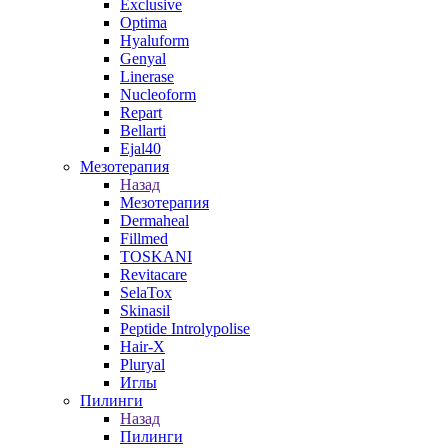
Exclusive
Optima
Hyaluform
Genyal
Linerase
Nucleoform
Repart
Bellarti
Ejal40
Мезотерапия
Назад
Мезотерапия
Dermaheal
Fillmed
TOSKANI
Revitacare
SelaTox
Skinasil
Peptide Introlypolise
Hair-X
Pluryal
Иглы
Пилинги
Назад
Пилинги